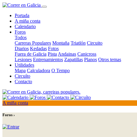
Portada
A miña conta
Calendario
Foros
Todos
Carreras Populares
Montaña
Triatlón
Circuito
Diarios
Kedadas
Fotos
Fuera de Galicia
Pista
Andainas
Canicross
Lesiones
Entrenamientos
Zapatillas
Planos
Otros temas
Utilidades
Mapa
Calculadora
O Tempo
Circuíto
Contacto
A miña conta
Foros ›