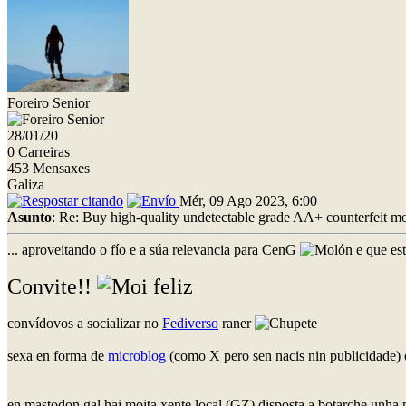
Foreiro Senior
28/01/20
0 Carreiras
453 Mensaxes
Galiza
Mér, 09 Ago 2023, 6:00
Asunto
: Re: Buy high-quality undetectable grade AA+ counterfeit 
... aproveitando o fío e a súa relevancia para CenG
e que es
Convite!!
convídovos a socializar no
Fediverso
raner
sexa en forma de
microblog
(como X pero sen nacis nin publicidade) 
en mastodon.gal hai moita xente local (GZ) disposta a botarche unh