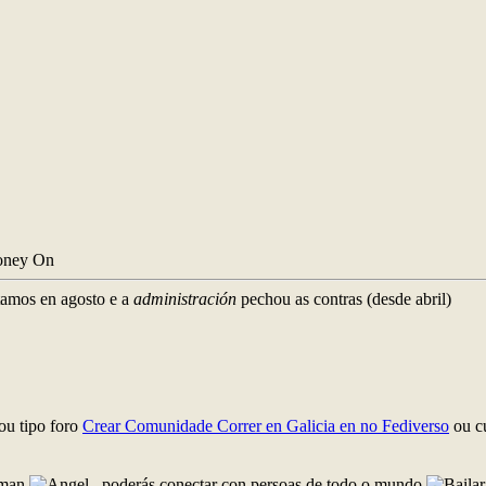
money On
tamos en agosto e a
administración
pechou as contras (desde abril)
ou tipo foro
Crear Comunidade Correr en Galicia en no Fediverso
ou c
a man
, poderás conectar con persoas de todo o mundo