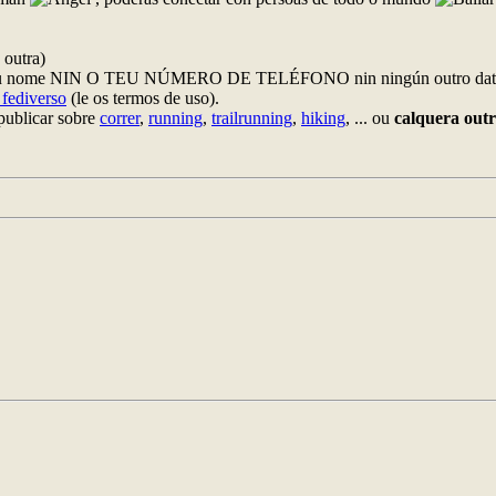
 outra)
 teu nome NIN O TEU NÚMERO DE TELÉFONO nin ningún outro dat
 fediverso
(le os termos de uso).
publicar sobre
correr
,
running
,
trailrunning
,
hiking
, ... ou
calquera out