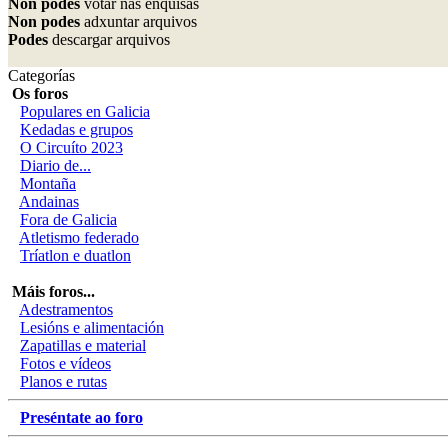
Non podes
votar nas enquisas
Non podes
adxuntar arquivos
Podes
descargar arquivos
Categorías
Os foros
Populares en Galicia
Kedadas e grupos
O Circuíto 2023
Diario de...
Montaña
Andainas
Fora de Galicia
Atletismo federado
Tríatlon e duatlon
Máis foros...
Adestramentos
Lesións e alimentación
Zapatillas e material
Fotos e vídeos
Planos e rutas
Preséntate ao foro