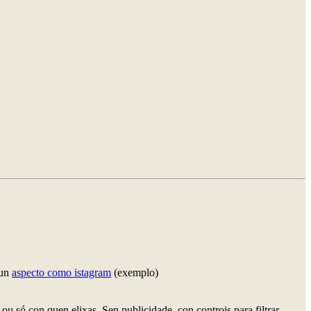
un
aspecto como istagram
(exemplo)
ou só con quen elixas. Sen publicidade, con controis para filtrar