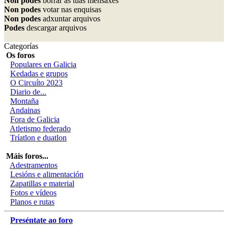
Non podes
borrar as túas mensaxes
Non podes
votar nas enquisas
Non podes
adxuntar arquivos
Podes
descargar arquivos
Categorías
Os foros
Populares en Galicia
Kedadas e grupos
O Circuíto 2023
Diario de...
Montaña
Andainas
Fora de Galicia
Atletismo federado
Tríatlon e duatlon
Máis foros...
Adestramentos
Lesións e alimentación
Zapatillas e material
Fotos e vídeos
Planos e rutas
Preséntate ao foro