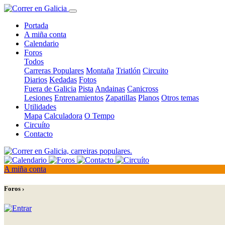
Portada
A miña conta
Calendario
Foros
Todos
Carreras Populares
Montaña
Triatlón
Circuito
Diarios
Kedadas
Fotos
Fuera de Galicia
Pista
Andainas
Canicross
Lesiones
Entrenamientos
Zapatillas
Planos
Otros temas
Utilidades
Mapa
Calculadora
O Tempo
Circuíto
Contacto
A miña conta
Foros ›