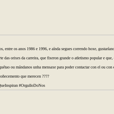
os, entre os anos 1986 e 1996, e aínda segues correndo hoxe, gustaríano
das orixes da carreira, que fixeron grande o atletismo popular e que, 
tiquétao ou mándanos unha mensaxe para poder contactar con el ou con e
recoñecemento que merecen ????
QueInspiran #OrgulloDoNos