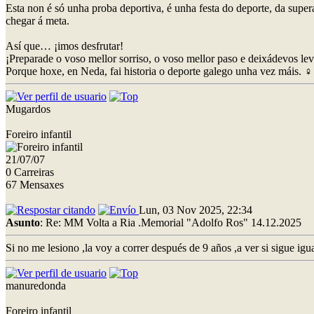
Esta non é só unha proba deportiva, é unha festa do deporte, da super
chegar á meta.
Así que… ¡imos desfrutar!
¡Preparade o voso mellor sorriso, o voso mellor paso e deixádevos le
Porque hoxe, en Neda, fai historia o deporte galego unha vez máis. ♀️
Mugardos
Foreiro infantil
21/07/07
0 Carreiras
67 Mensaxes
Lun, 03 Nov 2025, 22:34
Asunto
: Re: MM Volta a Ria .Memorial "Adolfo Ros" 14.12.2025
Si no me lesiono ,la voy a correr después de 9 años ,a ver si sigue igua
manuredonda
Foreiro infantil