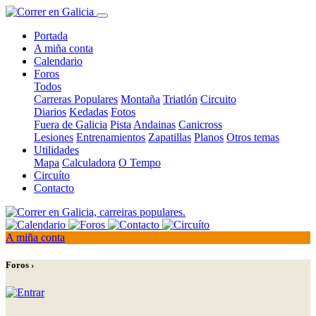
Portada
A miña conta
Calendario
Foros
Todos
Carreras Populares
Montaña
Triatlón
Circuito
Diarios
Kedadas
Fotos
Fuera de Galicia
Pista
Andainas
Canicross
Lesiones
Entrenamientos
Zapatillas
Planos
Otros temas
Utilidades
Mapa
Calculadora
O Tempo
Circuíto
Contacto
A miña conta
Foros ›