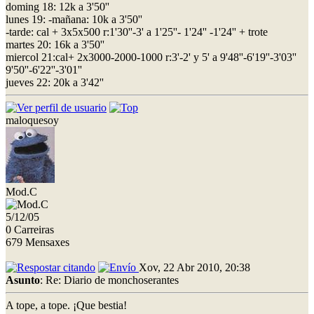
doming 18: 12k a 3'50''
lunes 19: -mañana: 10k a 3'50''
-tarde: cal + 3x5x500 r:1'30''-3' a 1'25''- 1'24'' -1'24'' + trote
martes 20: 16k a 3'50''
miercol 21:cal+ 2x3000-2000-1000 r:3'-2' y 5' a 9'48''-6'19''-3'03''
9'50''-6'22''-3'01''
jueves 22: 20k a 3'42''
maloquesoy
Mod.C
5/12/05
0 Carreiras
679 Mensaxes
Xov, 22 Abr 2010, 20:38
Asunto
: Re: Diario de monchoserantes
A tope, a tope. ¡Que bestia!