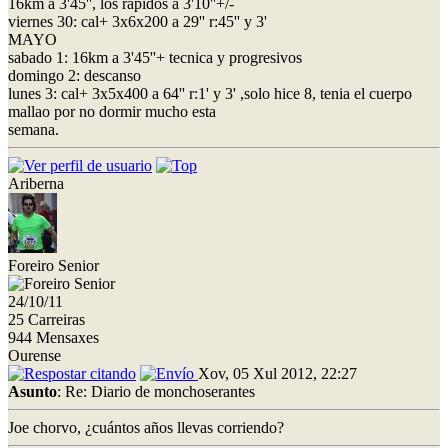
16km a 3'45'', los rápidos a 3'10''+/-
viernes 30: cal+ 3x6x200 a 29'' r:45'' y 3'
MAYO
sabado 1: 16km a 3'45''+ tecnica y progresivos
domingo 2: descanso
lunes 3: cal+ 3x5x400 a 64'' r:1' y 3' ,solo hice 8, tenia el cuerpo
mallao por no dormir mucho esta
semana.
Ariberna
Foreiro Senior
24/10/11
25 Carreiras
944 Mensaxes
Ourense
Xov, 05 Xul 2012, 22:27
Asunto
: Re: Diario de monchoserantes
Joe chorvo, ¿cuántos años llevas corriendo?