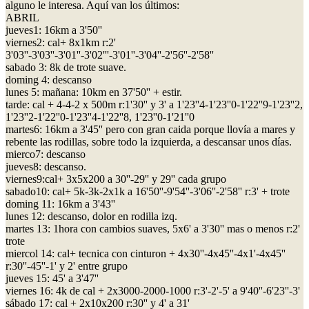
alguno le interesa. Aquí van los últimos:
ABRIL
jueves1: 16km a 3'50''
viernes2: cal+ 8x1km r:2'
3'03''-3'03''-3'01''-3'02'''-3'01''-3'04''-2'56''-2'58''
sabado 3: 8k de trote suave.
doming 4: descanso
lunes 5: mañana: 10km en 37'50'' + estir.
tarde: cal + 4-4-2 x 500m r:1'30'' y 3' a 1'23''4-1'23''0-1'22''9-1'23''2,
1'23''2-1'22''0-1'23''4-1'22''8, 1'23''0-1'21''0
martes6: 16km a 3'45'' pero con gran caida porque llovía a mares y
rebente las rodillas, sobre todo la izquierda, a descansar unos días.
mierco7: descanso
jueves8: descanso.
viernes9:cal+ 3x5x200 a 30''-29'' y 29'' cada grupo
sabado10: cal+ 5k-3k-2x1k a 16'50''-9'54''-3'06''-2'58'' r:3' + trote
doming 11: 16km a 3'43''
lunes 12: descanso, dolor en rodilla izq.
martes 13: 1hora con cambios suaves, 5x6' a 3'30'' mas o menos r:2'
trote
miercol 14: cal+ tecnica con cinturon + 4x30''-4x45''-4x1'-4x45''
r:30''-45''-1' y 2' entre grupo
jueves 15: 45' a 3'47''
viernes 16: 4k de cal + 2x3000-2000-1000 r:3'-2'-5' a 9'40''-6'23''-3'
sábado 17: cal + 2x10x200 r:30'' y 4' a 31'