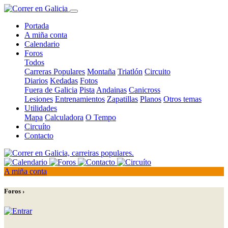
Portada
A miña conta
Calendario
Foros
Todos
Carreras Populares
Montaña
Triatlón
Circuito
Diarios
Kedadas
Fotos
Fuera de Galicia
Pista
Andainas
Canicross
Lesiones
Entrenamientos
Zapatillas
Planos
Otros temas
Utilidades
Mapa
Calculadora
O Tempo
Circuíto
Contacto
A miña conta
Foros ›