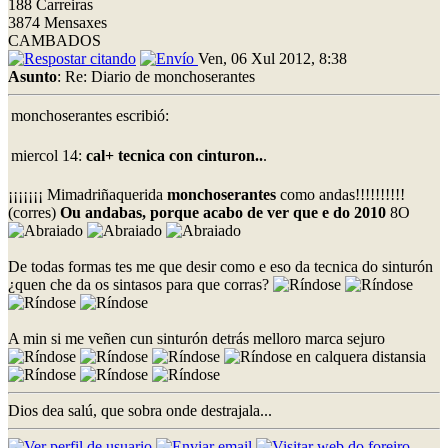
188 Carreiras
3874 Mensaxes
CAMBADOS
Ven, 06 Xul 2012, 8:38
Asunto
: Re: Diario de monchoserantes
monchoserantes escribió:
miercol 14:
cal+ tecnica con cinturon..
.
¡¡¡¡¡¡¡ Mimadriñaquerida
monchoserantes
como andas!!!!!!!!!!
(corres)
Ou andabas, porque acabo de ver que e do 2010
8O
De todas formas tes me que desir como e eso da tecnica do sinturón
¿quen che da os sintasos para que corras?
A min si me veñen cun sinturón detrás melloro marca sejuro
en calquera distansia
Dios dea salú, que sobra onde destrajala...