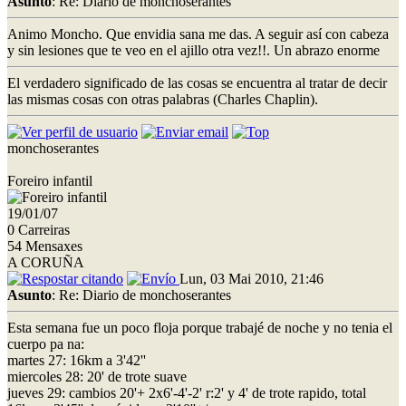
Asunto
: Re: Diario de monchoserantes
Animo Moncho. Que envidia sana me das. A seguir así con cabeza
y sin lesiones que te veo en el ajillo otra vez!!. Un abrazo enorme
El verdadero significado de las cosas se encuentra al tratar de decir
las mismas cosas con otras palabras (Charles Chaplin).
monchoserantes
Foreiro infantil
19/01/07
0 Carreiras
54 Mensaxes
A CORUÑA
Lun, 03 Mai 2010, 21:46
Asunto
: Re: Diario de monchoserantes
Esta semana fue un poco floja porque trabajé de noche y no tenia el
cuerpo pa na:
martes 27: 16km a 3'42''
miercoles 28: 20' de trote suave
jueves 29: cambios 20'+ 2x6'-4'-2' r:2' y 4' de trote rapido, total