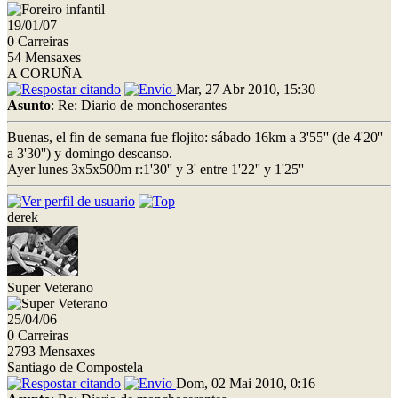
19/01/07
0 Carreiras
54 Mensaxes
A CORUÑA
Mar, 27 Abr 2010, 15:30
Asunto
: Re: Diario de monchoserantes
Buenas, el fin de semana fue flojito: sábado 16km a 3'55'' (de 4'20''
a 3'30'') y domingo descanso.
Ayer lunes 3x5x500m r:1'30'' y 3' entre 1'22'' y 1'25''
derek
Super Veterano
25/04/06
0 Carreiras
2793 Mensaxes
Santiago de Compostela
Dom, 02 Mai 2010, 0:16