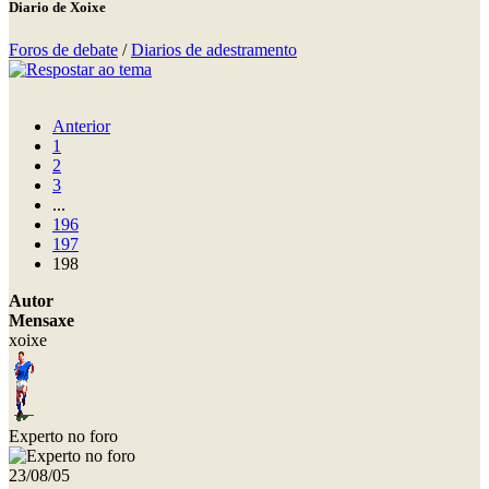
Diario de Xoixe
Foros de debate
/
Diarios de adestramento
Anterior
1
2
3
...
196
197
198
Autor
Mensaxe
xoixe
Experto no foro
23/08/05