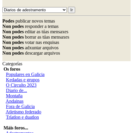
Podes
publicar novos temas
Non podes
responder a temas
Non podes
editar as túas mensaxes
Non podes
borrar as túas mensaxes
Non podes
votar nas enquisas
Non podes
adxuntar arquivos
Non podes
descargar arquivos
Categorías
Os foros
Populares en Galicia
Kedadas e grupos
O Circuíto 2023
Diario de...
Montaña
Andainas
Fora de Galicia
Atletismo federado
Tríatlon e duatlon
Máis foros...