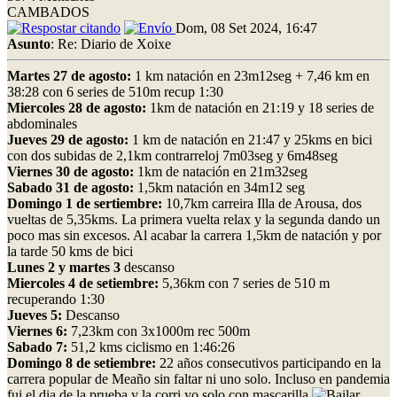
CAMBADOS
Dom, 08 Set 2024, 16:47
Asunto
: Re: Diario de Xoixe
Martes 27 de agosto:
1 km natación en 23m12seg + 7,46 km en
38:28 con 6 series de 510m recup 1:30
Miercoles 28 de agosto:
1km de natación en 21:19 y 18 series de
abdominales
Jueves 29 de agosto:
1 km de natación en 21:47 y 25kms en bici
con dos subidas de 2,1km contrarreloj 7m03seg y 6m48seg
Viernes 30 de agosto:
1km de natación en 21m32seg
Sabado 31 de agosto:
1,5km natación en 34m12 seg
Domingo 1 de sertiembre:
10,7km carreira Illa de Arousa, dos
vueltas de 5,35kms. La primera vuelta relax y la segunda dando un
poco mas sin excesos. Al acabar la carrera 1,5km de natación y por
la tarde 50 kms de bici
Lunes 2 y martes 3
descanso
Miercoles 4 de setiembre:
5,36km con 7 series de 510 m
recuperando 1:30
Jueves 5:
Descanso
Viernes 6:
7,23km con 3x1000m rec 500m
Sabado 7:
51,2 kms ciclismo en 1:46:26
Domingo 8 de setiembre:
22 años consecutivos participando en la
carrera popular de Meaño sin faltar ni uno solo. Incluso en pandemia
fui el dia de la prueba y la corri yo solo con mascarilla
.