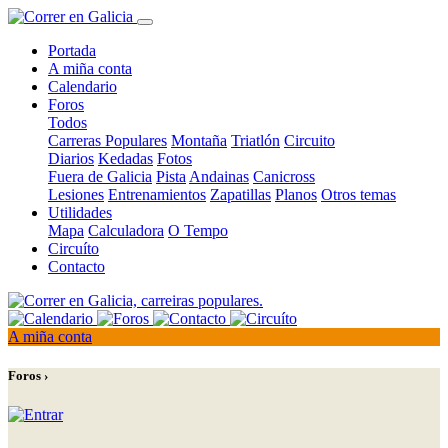
Portada
A miña conta
Calendario
Foros
Todos
Carreras Populares
Montaña
Triatlón
Circuito
Diarios
Kedadas
Fotos
Fuera de Galicia
Pista
Andainas
Canicross
Lesiones
Entrenamientos
Zapatillas
Planos
Otros temas
Utilidades
Mapa
Calculadora
O Tempo
Circuíto
Contacto
A miña conta
Foros ›