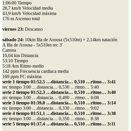
1:06:00 Tiempo
28,7 km/h Velocidad media
43,9 km/h Velocidad máxima
176 m Ascenso total
viernes 23:
Descanso
sábado 24:
10km Illa de Arousa (5x510m) + 2,14km natación
A Illa de Arousa - 5x510m rec 3'
Carrera
10,04 km Distancia
53:10 Tiempo
5:18 /km Ritmo medio
142 ppm Frecuencia cardiaca media
169 ppm FC máxima
serie 1 tiempo 01:52,5 …distancia… 0,510 …ritmo… 3:41
rec tiempo 3:00 …distancia… 0,530 …ritmo… 5:40
serie 2 tiempo 01:52,3 …distancia… 0,510 …ritmo… 3:40
rec tiempo 3:00 …distancia… 0,490 …ritmo… 6:08
serie 3 tiempo 01:39,0 …distancia… 0,510 …ritmo… 3:14
rec tiempo 3:00 …distancia… 0,330 …ritmo… 9:02
serie 4 tiempo 01:51,1 …distancia… 0,510 …ritmo… 3:38
rec tiempo 3:00 …distancia… 0,350 …ritmo… 8:38
serie 5 tiempo 01:37,4 …distancia… 0,510 …ritmo… 3:11