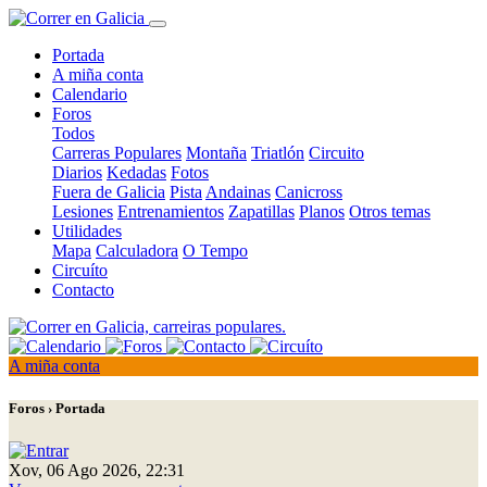
Portada
A miña conta
Calendario
Foros
Todos
Carreras Populares
Montaña
Triatlón
Circuito
Diarios
Kedadas
Fotos
Fuera de Galicia
Pista
Andainas
Canicross
Lesiones
Entrenamientos
Zapatillas
Planos
Otros temas
Utilidades
Mapa
Calculadora
O Tempo
Circuíto
Contacto
A miña conta
Foros › Portada
Xov, 06 Ago 2026, 22:31