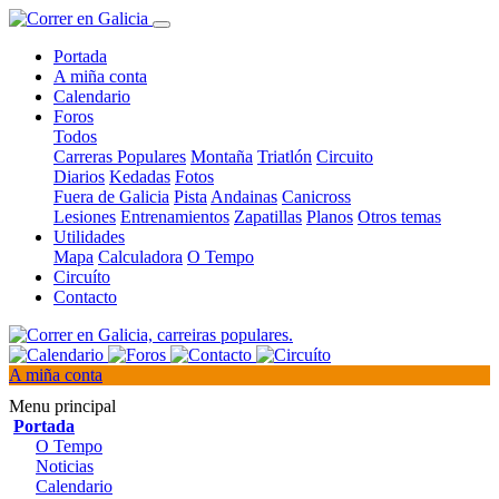
Portada
A miña conta
Calendario
Foros
Todos
Carreras Populares
Montaña
Triatlón
Circuito
Diarios
Kedadas
Fotos
Fuera de Galicia
Pista
Andainas
Canicross
Lesiones
Entrenamientos
Zapatillas
Planos
Otros temas
Utilidades
Mapa
Calculadora
O Tempo
Circuíto
Contacto
A miña conta
Menu principal
Portada
O Tempo
Noticias
Calendario