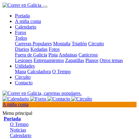
Portada
A miña conta
Calendario
Foros
Todos
Carreras Populares
Montaña
Triatlón
Circuito
Diarios
Kedadas
Fotos
Fuera de Galicia
Pista
Andainas
Canicross
Lesiones
Entrenamientos
Zapatillas
Planos
Otros temas
Utilidades
Mapa
Calculadora
O Tempo
Circuíto
Contacto
A miña conta
Menu principal
Portada
O Tempo
Noticias
Calendario