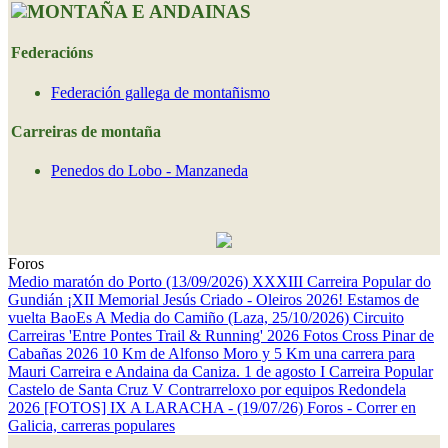
MONTAÑA E ANDAINAS
Federacións
Federación gallega de montañismo
Carreiras de montaña
Penedos do Lobo - Manzaneda
Foros
Medio maratón do Porto (13/09/2026)
XXXIII Carreira Popular do
Gundián
¡XII Memorial Jesús Criado - Oleiros 2026! Estamos de
vuelta
BaoEs
A Media do Camiño (Laza, 25/10/2026)
Circuito
Carreiras 'Entre Pontes Trail & Running' 2026
Fotos Cross Pinar de
Cabañas 2026
10 Km de Alfonso Moro y 5 Km una carrera para
Mauri
Carreira e Andaina da Caniza. 1 de agosto
I Carreira Popular
Castelo de Santa Cruz
V Contrarreloxo por equipos Redondela
2026
[FOTOS] IX A LARACHA - (19/07/26)
Foros - Correr en
Galicia, carreras populares