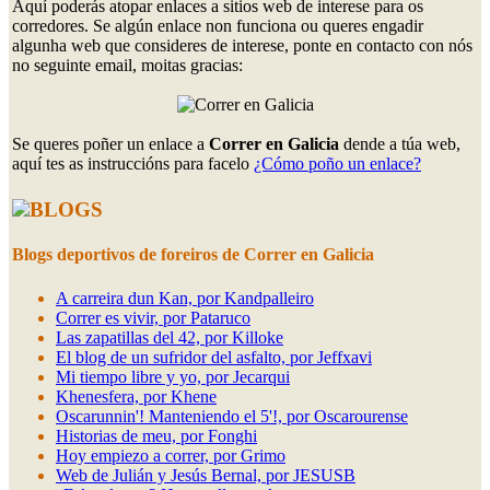
Aquí poderás atopar enlaces a sitios web de interese para os
corredores. Se algún enlace non funciona ou queres engadir
algunha web que consideres de interese, ponte en contacto con nós
no seguinte email, moitas gracias:
Se queres poñer un enlace a
Correr en Galicia
dende a túa web,
aquí tes as instruccións para facelo
¿Cómo poño un enlace?
BLOGS
Blogs deportivos de foreiros de Correr en Galicia
A carreira dun Kan, por Kandpalleiro
Correr es vivir, por Pataruco
Las zapatillas del 42, por Killoke
El blog de un sufridor del asfalto, por Jeffxavi
Mi tiempo libre y yo, por Jecarqui
Khenesfera, por Khene
Oscarunnin'! Manteniendo el 5'!, por Oscarourense
Historias de meu, por Fonghi
Hoy empiezo a correr, por Grimo
Web de Julián y Jesús Bernal, por JESUSB