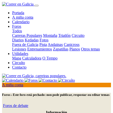
Portada
A miña conta
Calendario
Foros
Todos
Carreras Populares
Montaña
Triatlón
Circuito
Diarios
Kedadas
Fotos
Fuera de Galicia
Pista
Andainas
Canicross
Lesiones
Entrenamientos
Zapatillas
Planos
Otros temas
Utilidades
Mapa
Calculadora
O Tempo
Circuíto
Contacto
A miña conta
Foros › Este foro está pechado: non pode publicar, respostar ou editar temas
Foros de debate
Información