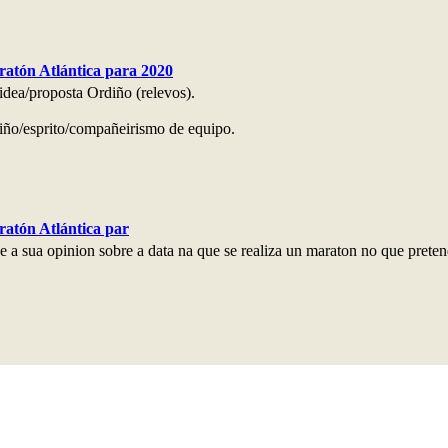
atón Atlántica para 2020
a/proposta Ordiño (relevos).
iño/esprito/compañeirismo de equipo.
atón Atlántica par
 sua opinion sobre a data na que se realiza un maraton no que pretend