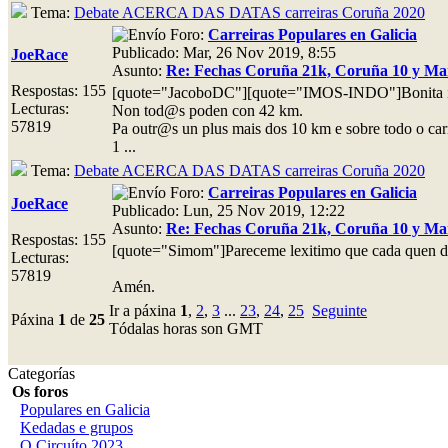
Tema:
Debate ACERCA DAS DATAS carreiras Coruña 2020
Foro:
Carreiras Populares en Galicia
Publicado: Mar, 26 Nov 2019, 8:55
JoeRace
Asunto:
Re: Fechas Coruña 21k, Coruña 10 y Mar
Respostas: 155
[quote="JacoboDC"][quote="IMOS-INDO"]Bonita ide
Lecturas:
Non tod@s poden con 42 km.
57819
Pa outr@s un plus mais dos 10 km e sobre todo o car
1 ...
Tema:
Debate ACERCA DAS DATAS carreiras Coruña 2020
Foro:
Carreiras Populares en Galicia
JoeRace
Publicado: Lun, 25 Nov 2019, 12:22
Asunto:
Re: Fechas Coruña 21k, Coruña 10 y Mar
Respostas: 155
[quote="Simom"]Pareceme lexitimo que cada quen de a
Lecturas:
57819
Amén.
Ir a páxina
1
,
2
,
3
...
23
,
24
,
25
Seguinte
Páxina
1
de
25
Tódalas horas son GMT
Categorías
Os foros
Populares en Galicia
Kedadas e grupos
O Circuíto 2023