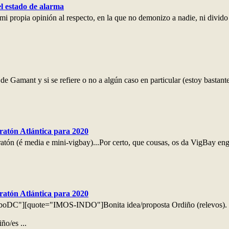
l estado de alarma
 mi propia opinión al respecto, en la que no demonizo a nadie, ni divi
 de Gamant y si se refiere o no a algún caso en particular (estoy bastan
atón Atlántica para 2020
atón (é media e mini-vigbay)...Por certo, que cousas, os da VigBay eng
atón Atlántica para 2020
boDC"][quote="IMOS-INDO"]Bonita idea/proposta Ordiño (relevos).
ño/es ...