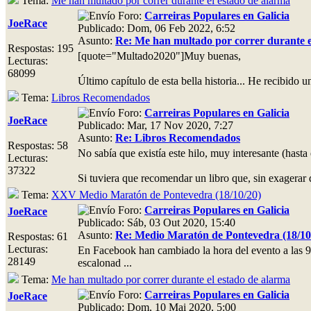
Tema:
Me han multado por correr durante el estado de alarma
Foro:
Carreiras Populares en Galicia
JoeRace
Publicado: Dom, 06 Feb 2022, 6:52
Asunto:
Re: Me han multado por correr durante e
Respostas: 195
[quote="Multado2020"]Muy buenas,
Lecturas:
68099
Último capítulo de esta bella historia... He recibido
Tema:
Libros Recomendados
Foro:
Carreiras Populares en Galicia
JoeRace
Publicado: Mar, 17 Nov 2020, 7:27
Asunto:
Re: Libros Recomendados
Respostas: 58
No sabía que existía este hilo, muy interesante (hast
Lecturas:
37322
Si tuviera que recomendar un libro que, sin exagerar 
Tema:
XXV Medio Maratón de Pontevedra (18/10/20)
Foro:
Carreiras Populares en Galicia
JoeRace
Publicado: Sáb, 03 Out 2020, 15:40
Asunto:
Re: Medio Maratón de Pontevedra (18/10
Respostas: 61
Lecturas:
En Facebook han cambiado la hora del evento a las 9 
28149
escalonad ...
Tema:
Me han multado por correr durante el estado de alarma
Foro:
Carreiras Populares en Galicia
JoeRace
Publicado: Dom, 10 Mai 2020, 5:00