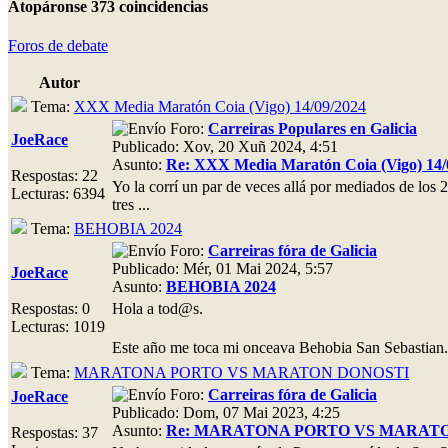
Atopáronse 373 coincidencias
Foros de debate
Autor
Tema:
XXX Media Maratón Coia (Vigo) 14/09/2024
Foro:
Carreiras Populares en Galicia
JoeRace
Publicado: Xov, 20 Xuñ 2024, 4:51
Asunto:
Re: XXX Media Maratón Coia (Vigo) 14/
Respostas: 22
Yo la corrí un par de veces allá por mediados de los
Lecturas: 6394
tres ...
Tema:
BEHOBIA 2024
Foro:
Carreiras fóra de Galicia
Publicado: Mér, 01 Mai 2024, 5:57
JoeRace
Asunto:
BEHOBIA 2024
Respostas: 0
Hola a tod@s.
Lecturas: 1019
Este año me toca mi onceava Behobia San Sebastian. D
Tema:
MARATONA PORTO VS MARATON DONOSTI
Foro:
Carreiras fóra de Galicia
JoeRace
Publicado: Dom, 07 Mai 2023, 4:25
Asunto:
Re: MARATONA PORTO VS MARAT
Respostas: 37