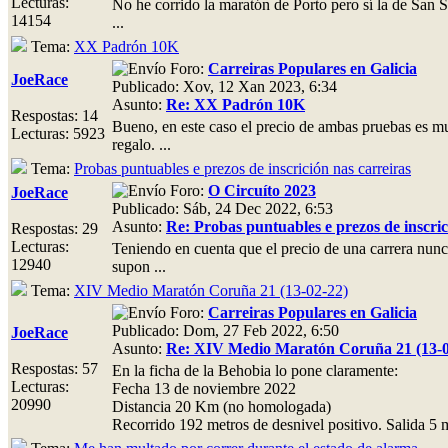
Lecturas:
No he corrido la maratón de Porto pero sí la de San S
14154
...
Tema:
XX Padrón 10K
Foro:
Carreiras Populares en Galicia
JoeRace
Publicado: Xov, 12 Xan 2023, 6:34
Asunto:
Re: XX Padrón 10K
Respostas: 14
Bueno, en este caso el precio de ambas pruebas es mu
Lecturas: 5923
regalo. ...
Tema:
Probas puntuables e prezos de inscrición nas carreiras
Foro:
O Circuíto 2023
JoeRace
Publicado: Sáb, 24 Dec 2022, 6:53
Asunto:
Re: Probas puntuables e prezos de inscric
Respostas: 29
Lecturas:
Teniendo en cuenta que el precio de una carrera nunca 
12940
supon ...
Tema:
XIV Medio Maratón Coruña 21 (13-02-22)
Foro:
Carreiras Populares en Galicia
Publicado: Dom, 27 Feb 2022, 6:50
JoeRace
Asunto:
Re: XIV Medio Maratón Coruña 21 (13-0
Respostas: 57
En la ficha de la Behobia lo pone claramente:
Lecturas:
Fecha 13 de noviembre 2022
20990
Distancia 20 Km (no homologada)
Recorrido 192 metros de desnivel positivo. Salida 5 m