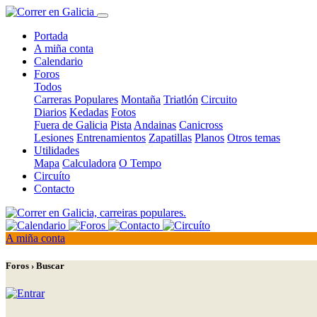
Portada
A miña conta
Calendario
Foros
Todos
Carreras Populares
Montaña
Triatlón
Circuito
Diarios
Kedadas
Fotos
Fuera de Galicia
Pista
Andainas
Canicross
Lesiones
Entrenamientos
Zapatillas
Planos
Otros temas
Utilidades
Mapa
Calculadora
O Tempo
Circuíto
Contacto
A miña conta
Foros › Buscar