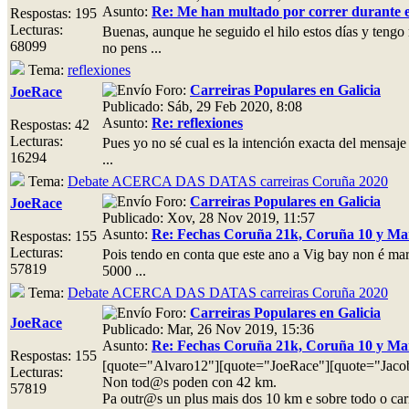
Asunto:
Re: Me han multado por correr durante e
Respostas: 195
Lecturas:
Buenas, aunque he seguido el hilo estos días y tengo
68099
no pens ...
Tema:
reflexiones
Foro:
Carreiras Populares en Galicia
JoeRace
Publicado: Sáb, 29 Feb 2020, 8:08
Asunto:
Re: reflexiones
Respostas: 42
Lecturas:
Pues yo no sé cual es la intención exacta del mensaje
16294
...
Tema:
Debate ACERCA DAS DATAS carreiras Coruña 2020
Foro:
Carreiras Populares en Galicia
JoeRace
Publicado: Xov, 28 Nov 2019, 11:57
Asunto:
Re: Fechas Coruña 21k, Coruña 10 y Mar
Respostas: 155
Lecturas:
Pois tendo en conta que este ano a Vig bay non é mar
57819
5000 ...
Tema:
Debate ACERCA DAS DATAS carreiras Coruña 2020
Foro:
Carreiras Populares en Galicia
JoeRace
Publicado: Mar, 26 Nov 2019, 15:36
Asunto:
Re: Fechas Coruña 21k, Coruña 10 y Mar
Respostas: 155
[quote="Alvaro12"][quote="JoeRace"][quote="Jaco
Lecturas:
Non tod@s poden con 42 km.
57819
Pa outr@s un plus mais dos 10 km e sobre todo o cari