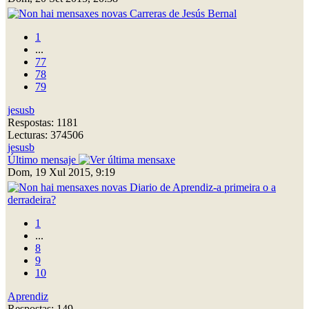
Carreras de Jesús Bernal
1
...
77
78
79
jesusb
Respostas: 1181
Lecturas: 374506
jesusb
Último mensaje
Dom, 19 Xul 2015, 9:19
Diario de Aprendiz-a primeira o a
derradeira?
1
...
8
9
10
Aprendiz
Respostas: 149