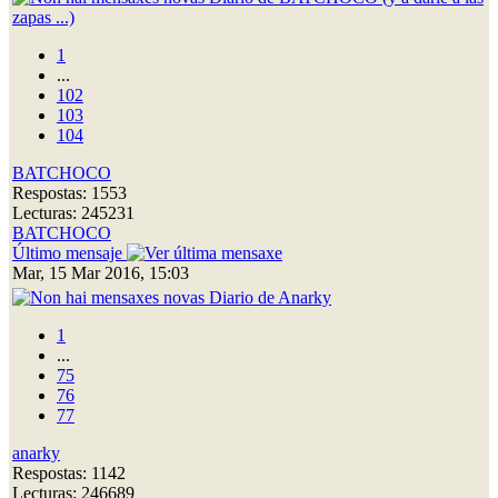
zapas ...)
1
...
102
103
104
BATCHOCO
Respostas: 1553
Lecturas: 245231
BATCHOCO
Último mensaje
Mar, 15 Mar 2016, 15:03
Diario de Anarky
1
...
75
76
77
anarky
Respostas: 1142
Lecturas: 246689