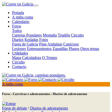
Portada
A miña conta
Calendario
Foros
Todos
Carreras Populares
Montaña
Triatlón
Circuito
Diarios
Kedadas
Fotos
Fuera de Galicia
Pista
Andainas
Canicross
Lesiones
Entrenamientos
Zapatillas
Planos
Otros temas
Utilidades
Mapa
Calculadora
O Tempo
Circuíto
Contacto
A miña conta
Foros › Carreiras e adestramentos › Diarios de adestramento
Foros de debate
/
Diarios de adestramento