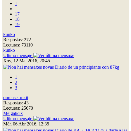
1
...
17
18
19
kunko
Respostas: 272
Lecturas: 73110
kunko
Último mensaje
Xov, 12 Mai 2016, 20:45
Diario de un principiante con 87kg
1
2
3
ourense_mkii
Respostas: 43
Lecturas: 25670
Meigalicix
Último mensaje
Mér, 06 Abr 2016, 12:35
Diario de BATCHOCO (y a darle a las