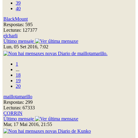
39
40
BlackMount
Respostas: 595
Lecturas: 127377
elcharli
Último mensaje
Lun, 05 Set 2016, 7:02
Diario de maillotamarillo.
1
...
18
19
20
maillotamarillo
Respostas: 299
Lecturas: 67333
CORRIN
Último mensaje
Mar, 17 Mai 2016, 21:55
Diario de Kunko