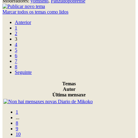
Moderadores:
yomismo
,
Panzudopobrense
Marcar todos os temas como lidos
Anterior
1
2
3
4
5
6
7
8
Seguinte
Temas
Autor
Última mensaxe
Diario de Mikoko
1
...
8
9
10