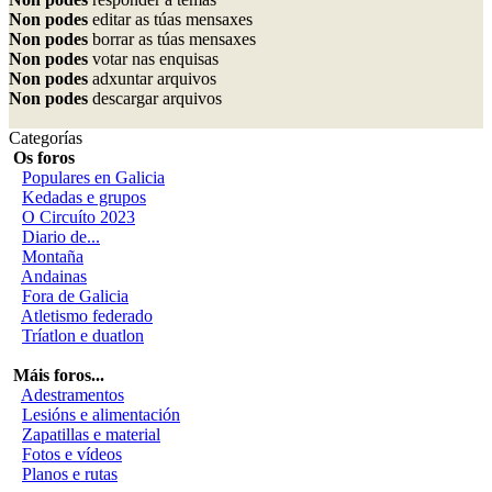
Non podes
editar as túas mensaxes
Non podes
borrar as túas mensaxes
Non podes
votar nas enquisas
Non podes
adxuntar arquivos
Non podes
descargar arquivos
Categorías
Os foros
Populares en Galicia
Kedadas e grupos
O Circuíto 2023
Diario de...
Montaña
Andainas
Fora de Galicia
Atletismo federado
Tríatlon e duatlon
Máis foros...
Adestramentos
Lesións e alimentación
Zapatillas e material
Fotos e vídeos
Planos e rutas