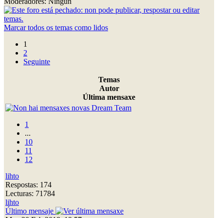
Moderadores: Ningún
Marcar todos os temas como lidos
1
2
Seguinte
Temas
Autor
Última mensaxe
Dream Team
1
...
10
11
12
lihto
Respostas: 174
Lecturas: 71784
lihto
Último mensaje