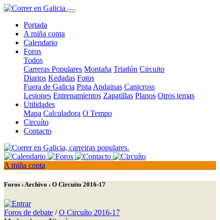
Portada
A miña conta
Calendario
Foros
Todos
Carreras Populares
Montaña
Triatlón
Circuito
Diarios
Kedadas
Fotos
Fuera de Galicia
Pista
Andainas
Canicross
Lesiones
Entrenamientos
Zapatillas
Planos
Otros temas
Utilidades
Mapa
Calculadora
O Tempo
Circuíto
Contacto
A miña conta
Foros › Archivo › O Circuíto 2016-17
Foros de debate
/
O Circuíto 2016-17