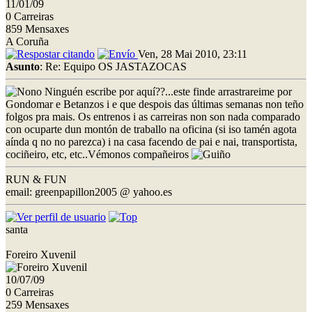
11/01/09
0 Carreiras
859 Mensaxes
A Coruña
Ven, 28 Mai 2010, 23:11
Asunto
: Re: Equipo OS JASTAZOCAS
Ninguén escribe por aquí??...este finde arrastrareime por
Gondomar e Betanzos i e que despois das últimas semanas non teño
folgos pra mais. Os entrenos i as carreiras non son nada comparado
con ocuparte dun montón de traballo na oficina (si iso tamén agota
aínda q no no parezca) i na casa facendo de pai e nai, transportista,
cociñeiro, etc, etc..Vémonos compañeiros
RUN & FUN
email: greenpapillon2005 @ yahoo.es
santa
Foreiro Xuvenil
10/07/09
0 Carreiras
259 Mensaxes