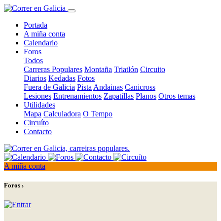
Portada
A miña conta
Calendario
Foros
Todos
Carreras Populares
Montaña
Triatlón
Circuito
Diarios
Kedadas
Fotos
Fuera de Galicia
Pista
Andainas
Canicross
Lesiones
Entrenamientos
Zapatillas
Planos
Otros temas
Utilidades
Mapa
Calculadora
O Tempo
Circuíto
Contacto
A miña conta
Foros ›