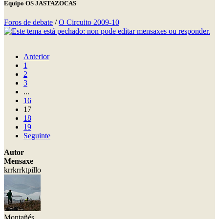
Equipo OS JASTAZOCAS
Foros de debate
/
O Circuito 2009-10
Anterior
1
2
3
...
16
17
18
19
Seguinte
Autor
Mensaxe
krrkrrktpillo
Montañés