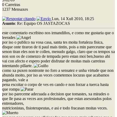
0 Carreiras
1237 Mensaxes
Lun, 14 Xuñ 2010, 18:25
Asunto
: Re: Equipo OS JASTAZOCAS
este comentario escribino nos irmandiños, e como me gustaria que o
leerades
por iso o publico na vosa casa, santa tes moita fortaleza fisica,
disque onte tiraron de ti paul mais tintin, pois a min pareceume que
senon tiran eles non te collen, menudo galgo, claro que os tempos xa
non son os de comenzo de tempada pero estan moi ben,bueno ahi
vai con afecto e espero poder disfrutar de moitas mais carreiras
intentando pillarte.
como xa puxen nontronte no foro a sensatez e unha virtude que non
abunda moito, por iso as veces cometemos locuras que acabamos
pagando, vale a
pena escoitar o corpo de ves en cando e non forzar a tuerca hasta
que rompa
por iso pareceme adecuada a decision que tomastes, xa mirades o
que lle pasa as veces aos profesionales, que estan asesorados polos
entrenadores,
nutricionistas, fisioterapeutas, e asi e todo fracasan moitas veces.