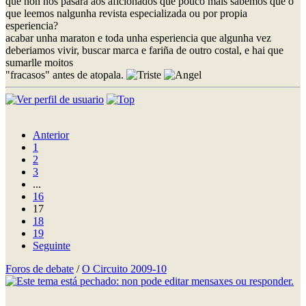
que non nos pasara aos aficionados que pouco mais sabemos que o
que leemos nalgunha revista especializada ou por propia
esperiencia?
acabar unha maraton e toda unha esperiencia que algunha vez
deberiamos vivir, buscar marca e fariña de outro costal, e hai que
sumarlle moitos
"fracasos" antes de atopala.
Anterior
1
2
3
...
16
17
18
19
Seguinte
Foros de debate
/
O Circuito 2009-10