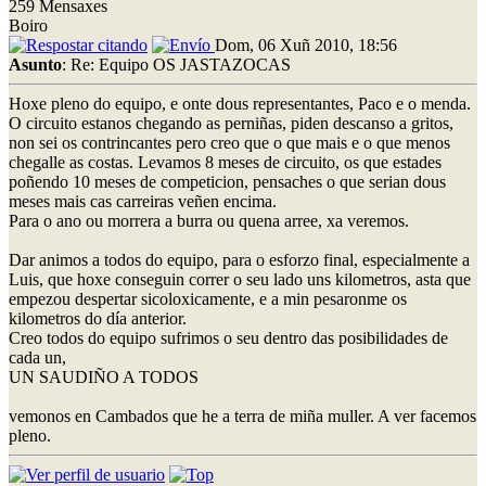
259 Mensaxes
Boiro
Dom, 06 Xuñ 2010, 18:56
Asunto
: Re: Equipo OS JASTAZOCAS
Hoxe pleno do equipo, e onte dous representantes, Paco e o menda.
O circuito estanos chegando as perniñas, piden descanso a gritos,
non sei os contrincantes pero creo que o que mais e o que menos
chegalle as costas. Levamos 8 meses de circuito, os que estades
poñendo 10 meses de competicion, pensaches o que serian dous
meses mais cas carreiras veñen encima.
Para o ano ou morrera a burra ou quena arree, xa veremos.
Dar animos a todos do equipo, para o esforzo final, especialmente a
Luis, que hoxe conseguin correr o seu lado uns kilometros, asta que
empezou despertar sicoloxicamente, e a min pesaronme os
kilometros do día anterior.
Creo todos do equipo sufrimos o seu dentro das posibilidades de
cada un,
UN SAUDIÑO A TODOS
vemonos en Cambados que he a terra de miña muller. A ver facemos
pleno.