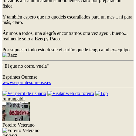
forzados a ir a un maratón si no lo tenéis claro por preparación
física.
Y también espero que no quedeis escarallados para un mes... ni para
más, claro.
Ánimos a todos, una alegría encontrarnos otra vez ayer... bueno...
realmente sólo a
Ezeq
y
Paco
.
Por supuesto todo esto desde el cariño que le tengo a mi ex-equipo
"El que no corre, vuela"
Esprintes Ourense
www.esprintesourense.es
runrunpabli
Foreiro Veterano
3/02/09