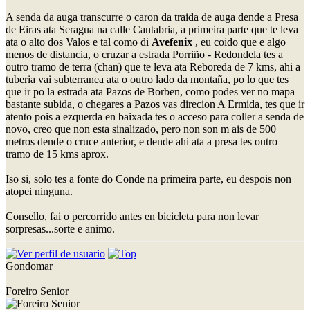
A senda da auga transcurre o caron da traida de auga dende a Presa
de Eiras ata Seragua na calle Cantabria, a primeira parte que te leva
ata o alto dos Valos e tal como di
Avefenix
, eu coido que e algo
menos de distancia, o cruzar a estrada Porriño - Redondela tes a
outro tramo de terra (chan) que te leva ata Reboreda de 7 kms, ahi a
tuberia vai subterranea ata o outro lado da montaña, po lo que tes
que ir po la estrada ata Pazos de Borben, como podes ver no mapa
bastante subida, o chegares a Pazos vas direcion A Ermida, tes que ir
atento pois a ezquerda en baixada tes o acceso para coller a senda de
novo, creo que non esta sinalizado, pero non son m ais de 500
metros dende o cruce anterior, e dende ahi ata a presa tes outro
tramo de 15 kms aprox.
Iso si, solo tes a fonte do Conde na primeira parte, eu despois non
atopei ninguna.
Consello, fai o percorrido antes en bicicleta para non levar
sorpresas...sorte e animo.
Gondomar
Foreiro Senior