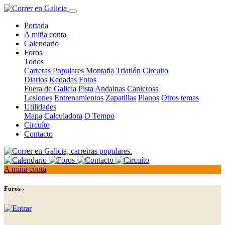
Portada
A miña conta
Calendario
Foros
Todos
Carreras Populares
Montaña
Triatlón
Circuito
Diarios
Kedadas
Fotos
Fuera de Galicia
Pista
Andainas
Canicross
Lesiones
Entrenamientos
Zapatillas
Planos
Otros temas
Utilidades
Mapa
Calculadora
O Tempo
Circuíto
Contacto
A miña conta
Foros ›