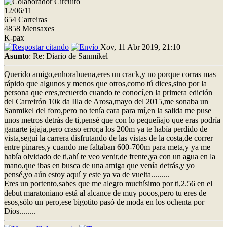
12/06/11
654 Carreiras
4858 Mensaxes
K-pax
Xov, 11 Abr 2019, 21:10
Asunto
: Re: Diario de Sanmikel
Querido amigo,enhorabuena,eres un crack,y no porque corras mas
rápido que algunos y menos que otros,como tú dices,sino por la
persona que eres,recuerdo cuando te conocí,en la primera edición
del Carreirón 10k da Illa de Arosa,mayo del 2015,me sonaba un
Sanmikel del foro,pero no tenía cara para mí,en la salida me puse
unos metros detrás de ti,pensé que con lo pequeñajo que eras podría
ganarte jajaja,pero craso error,a los 200m ya te había perdido de
vista,seguí la carrera disfrutando de las vistas de la costa,de correr
entre pinares,y cuando me faltaban 600-700m para meta,y ya me
había olvidado de ti,ahí te veo venir,de frente,ya con un agua en la
mano,que ibas en busca de una amiga que venía detrás,y yo
pensé,yo aún estoy aquí y este ya va de vuelta.........
Eres un portento,sabes que me alegro muchísimo por ti,2.56 en el
debut maratoniano está al alcance de muy pocos,pero tu eres de
esos,sólo un pero,ese bigotito pasó de moda en los ochenta por
Dios........