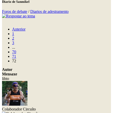
Diario de Sanmikel
Foros de debate
/
Diarios de adestramento
Anterior
1
2
3
...
70
71
72
Autor
Mensaxe
lihto
Colaborador Circuíto