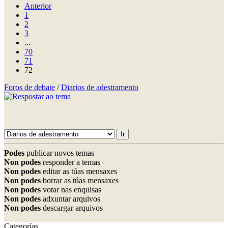
Anterior
1
2
3
...
70
71
72
Foros de debate
/
Diarios de adestramento
Podes
publicar novos temas
Non podes
responder a temas
Non podes
editar as túas mensaxes
Non podes
borrar as túas mensaxes
Non podes
votar nas enquisas
Non podes
adxuntar arquivos
Non podes
descargar arquivos
Categorías