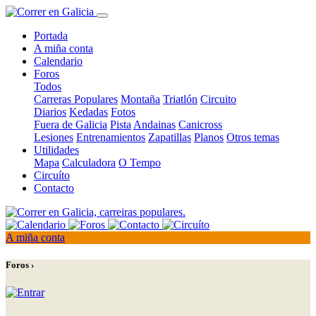
Portada
A miña conta
Calendario
Foros
Todos
Carreras Populares
Montaña
Triatlón
Circuito
Diarios
Kedadas
Fotos
Fuera de Galicia
Pista
Andainas
Canicross
Lesiones
Entrenamientos
Zapatillas
Planos
Otros temas
Utilidades
Mapa
Calculadora
O Tempo
Circuíto
Contacto
A miña conta
Foros ›