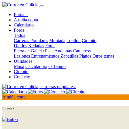
Portada
A miña conta
Calendario
Foros
Todos
Carreras Populares
Montaña
Triatlón
Circuito
Diarios
Kedadas
Fotos
Fuera de Galicia
Pista
Andainas
Canicross
Lesiones
Entrenamientos
Zapatillas
Planos
Otros temas
Utilidades
Mapa
Calculadora
O Tempo
Circuíto
Contacto
A miña conta
Foros ›