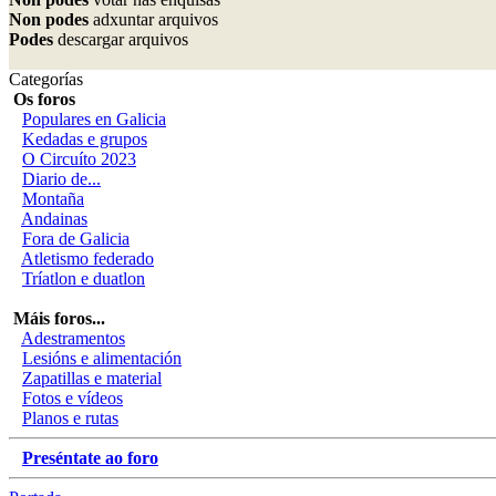
Non podes
adxuntar arquivos
Podes
descargar arquivos
Categorías
Os foros
Populares en Galicia
Kedadas e grupos
O Circuíto 2023
Diario de...
Montaña
Andainas
Fora de Galicia
Atletismo federado
Tríatlon e duatlon
Máis foros...
Adestramentos
Lesións e alimentación
Zapatillas e material
Fotos e vídeos
Planos e rutas
Preséntate ao foro