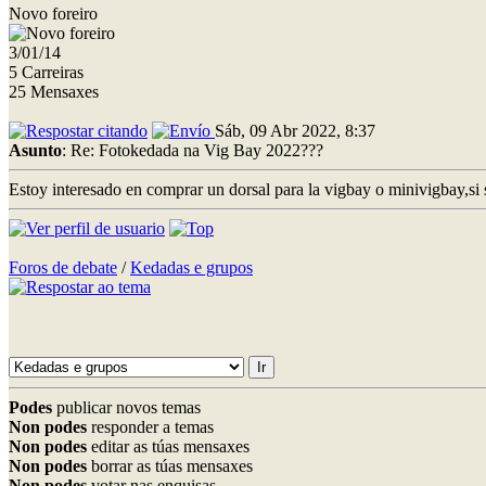
Novo foreiro
3/01/14
5 Carreiras
25 Mensaxes
Sáb, 09 Abr 2022, 8:37
Asunto
: Re: Fotokedada na Vig Bay 2022???
Estoy interesado en comprar un dorsal para la vigbay o minivigbay,s
Foros de debate
/
Kedadas e grupos
Podes
publicar novos temas
Non podes
responder a temas
Non podes
editar as túas mensaxes
Non podes
borrar as túas mensaxes
Non podes
votar nas enquisas