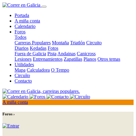
Portada
A miña conta
Calendario
Foros
Todos
Carreras Populares
Montaña
Triatlón
Circuito
Diarios
Kedadas
Fotos
Fuera de Galicia
Pista
Andainas
Canicross
Lesiones
Entrenamientos
Zapatillas
Planos
Otros temas
Utilidades
Mapa
Calculadora
O Tempo
Circuíto
Contacto
A miña conta
Foros ›