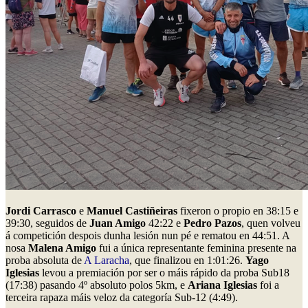
Jordi Carrasco
e
Manuel Castiñeiras
fixeron o propio en 38:15 e
39:30, seguidos de
Juan Amigo
42:22 e
Pedro Pazos
, quen volveu
á competición despois dunha lesión nun pé e rematou en 44:51. A
nosa
Malena Amigo
fui a única representante feminina presente na
proba absoluta de
A Laracha
, que finalizou en 1:01:26.
Yago
Iglesias
levou a premiación por ser o máis rápido da proba Sub18
(17:38) pasando 4º absoluto polos 5km, e
Ariana Iglesias
foi a
terceira rapaza máis veloz da categoría Sub-12 (4:49).