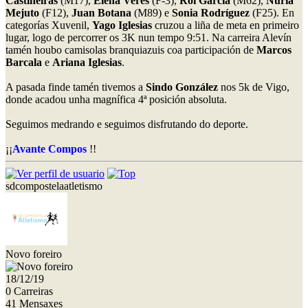
Castiñeiras
(M17),
Elena Veres
(F-3),
Roi García
(M62),
Nuria
Mejuto
(F12),
Juan Botana
(M89) e
Sonia Rodríguez
(F25). En
categorías Xuvenil,
Yago Iglesias
cruzou a liña de meta en primeiro
lugar, logo de percorrer os 3K nun tempo 9:51. Na carreira Alevín
tamén houbo camisolas branquiazuis coa participación de
Marcos
Barcala
e
Ariana Iglesias
.
A pasada finde tamén tivemos a
Sindo González
nos 5k de Vigo,
donde acadou unha magnífica 4ª posición absoluta.
Seguimos medrando e seguimos disfrutando do deporte.
¡¡
Avante Compos
!!
sdcompostelaatletismo
Novo foreiro
18/12/19
0 Carreiras
41 Mensaxes