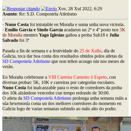
Xov, 28 Xul 2022, 6:29
Asunto
: Re: S.D. Compostela Atletismo
·
Nuno Costa
foi intratable en Moraña e suma unha nova victoria.
·
Emilio García e Sindo García
acadaron un 2º e 4º posto nos
5K
de Moraña
mentres
Yago Iglesias
gañou a proba Sub18 e
Julia
Salvado
foi 3ª
Pasada a fin de semana e a festividade do
25 de Xullo
, día de
Galicia, toca dar boa conta dos resultados obtidos polos atletas da
SD Compostela Atletismo
que non teñen acougo nin nos meses de
verán.
En Moraña celebrouse a
VIII Carreira Carneiro ó Espeto
, con
diversas probas: 5K, 10K e carreiras por categorías escolares.
Nuno Costa
foi inalcanzable para o resto de corredores da proba
dos 10k alzándose vencedor cun tempo redondo de 30:00.
O atleta da
SD Compostela Atletismo
prolonga unha semana máis a
súa hexemonía coma un dos mellores corredores do momento en
Galicia logo de varias semanas subindo ao máis alto do podio.