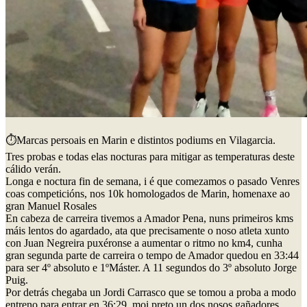
⏱️Marcas persoais en Marin e distintos podiums en Vilagarcia.
Tres probas e todas elas nocturas para mitigar as temperaturas deste
cálido verán.
Longa e noctura fin de semana, i é que comezamos o pasado Venres
coas competicións, nos 10k homologados de Marin, homenaxe ao
gran Manuel Rosales
En cabeza de carreira tivemos a Amador Pena, nuns primeiros kms
máis lentos do agardado, ata que precisamente o noso atleta xunto
con Juan Negreira puxéronse a aumentar o ritmo no km4, cunha
gran segunda parte de carreira o tempo de Amador quedou en 33:44
para ser 4º absoluto e 1ºMáster. A 11 segundos do 3º absoluto Jorge
Puig.
Por detrás chegaba un Jordi Carrasco que se tomou a proba a modo
entreno para entrar en 36:29, moi preto un dos nosos gañadores,