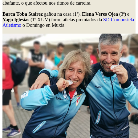
abafante, o que afectou nos ritmos de carreira.
Barca Toba Suárez
gañou na casa (1ª),
Elena Veres Ojea
(3ª) e
Yago Iglesias
(1º XUV) foron atletas premiados da
SD Compostela
Atletismo
o Domingo en Muxía.