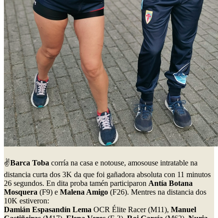
✌️
Barca Toba
corría na casa e notouse, amosouse intratable na
distancia curta dos 3K da que foi gañadora absoluta con 11 minutos
26 segundos. En dita proba tamén participaron
Antía Botana
Mosquera
(F9) e
Malena Amigo
(F26). Mentres na distancia dos
10K estiveron:
Damián Espasandín Lema
OCR Élite Racer (M11),
Manuel