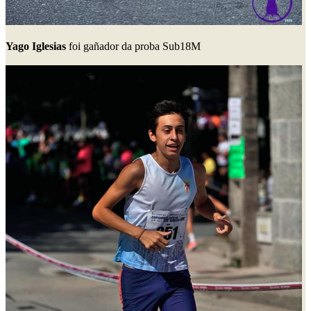
Yago Iglesias
foi gañador da proba Sub18M