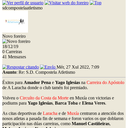
sdcompostelaatletismo
Novo foreiro
18/12/19
0 Carreiras
41 Mensaxes
Mér, 27 Xul 2022, 7:09
Asunto
: Re: S.D. Compostela Atletismo
Éxitos para
Amador Pena
e
Yago Iglesias
na
Carreira do Apóstolo
de A Laracha donde o club tamén foi premiado.
Volveu o
Circuíto da Costa da Morte
en Muxía con victorias e
podiums para
Yago Iglesias
,
Barca Toba
e
Elena Veres
.
As citas deportivas de
Laracha
e de
Muxía
centraron a atención dos
nosos atletas a pasada fin de semana e foron varios os que doblaron
participación nas dúas carreiras, como
Manuel Castiñeiras
,