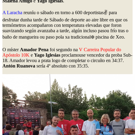
Malena Amigo
e
Yago Iglesias
.
A Laracha
reuníu o sábado en torno a 600 deportistas✌️ para
desfrutar dunha tarde de Sábado de deporte ao aire libre en que os
termómetros acompañaron con temperatura elevadas que foron
suavizando según avanzaba a tarde, algún incluso pasou frío tras o
baño de mangueira ou paso pola xa tradicional❄️ piscina de Xeo.
O míster
Amador Pena
foi segundo na
V Carreira Popular do
Apóstolo 10K
e
Yago Iglesias
proclamouse vencedor da proba Sub-
18. Amador levou a prata logo de completar o circuíto en 34:37.
Antón Ruanova
sería 4º absoluto con 35:35.