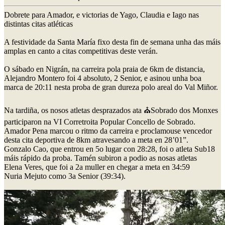
Dobrete para Amador, e victorias de Yago, Claudia e Iago nas
distintas citas atléticas
A festividade da Santa María fixo desta fin de semana unha das máis
amplas en canto a citas competitivas deste verán.
O sábado en Nigrán, na carreira pola praia de 6km de distancia,
Alejandro Montero foi 4 absoluto, 2 Senior, e asinou unha boa
marca de 20:11 nesta proba de gran dureza polo areal do Val Miñor.
Na tardiña, os nosos atletas desprazados ata ⛪Sobrado dos Monxes
participaron na VI Corretroita Popular Concello de Sobrado.
Amador Pena marcou o ritmo da carreira e proclamouse vencedor
desta cita deportiva de 8km atravesando a meta en 28’01”.
Gonzalo Cao, que entrou en 5o lugar con 28:28, foi o atleta Sub18
máis rápido da proba. Tamén subiron a podio as nosas atletas
Elena Veres, que foi a 2a muller en chegar a meta en 34:59
Nuria Mejuto como 3a Senior (39:34).