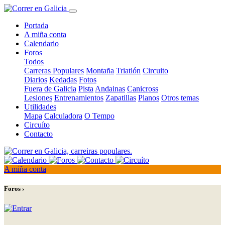
Portada
A miña conta
Calendario
Foros
Todos
Carreras Populares
Montaña
Triatlón
Circuito
Diarios
Kedadas
Fotos
Fuera de Galicia
Pista
Andainas
Canicross
Lesiones
Entrenamientos
Zapatillas
Planos
Otros temas
Utilidades
Mapa
Calculadora
O Tempo
Circuíto
Contacto
A miña conta
Foros ›