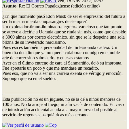
Ven, 18 Nov 2022, 18:52
Asunto
: Re: El Correo Papalegüense (edición online)
¿En que momento pasó Elon Musk de ser el empresario del futuro a
ser la misma mierda chupasangres de siempre?
Un explotador-tirano-iluminado-negrero-avaricioso que tan pronto
se atreve a decirle a Ucrania que se rinda sin más, como que despide
a 3000 almas por correo electrónico, sin que se le despeine una sola
brizna de su inveterado narcisismo.
Pues esa es también la personalidad de mi lesionada cadera. Un
buen día decidió que ya no quería colaborar conmigo en el noble
arte de correr sino sabotearlo, y en esas estamos.
Ayer en el último entreno de cara al Sanmartiño, dejó su impronta.
Fue apretarle un poco y que me mandase un recadito.
Pues eso, que no va a ser una carrera exenta de vértigo y emoción.
Supongo que va en el sueldo.
Esta publicación no es un juguete, no se la dé a niños menores de
100 años. No la arroje al fuego, ni aún vacía de contenido. En caso
de intoxicación accidental acuda a la mayor brevedad posible al
servicio de urgencias psiquiátricas más cercano.