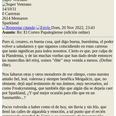
14/10/11
0 Carreiras
2614 Mensaxes
Sparkland
Dom, 20 Nov 2022, 23:43
Asunto
: Re: El Correo Papalegüense (edición online)
Pues sí, cesareo, es buena cosa, qué digo buena, buenísima, el poder
volver a saludarnos y que sigamos coincidiendo en estas carreras
que tanto significan para todos nosotros. Cierto es que, por culpa de
la Plandemia, y de las muchas vueltas que han dado desde entonces
las manecillas del reloj, somos "élite" muy venida a menos. (Define
élite).
Nos faltaron otras y otros moradores de ese olimpo, como nuestra
antaño fiel, leal, valerosa y siempre benéfica Meigalicix, que, no
obstante, dejó aquí testimonio de sus ánimos, muy necesarios, así
como Freakyrunning, que también dijo que algún día se dejaría caer
por Sparkland, ¿Y qué mejor ocasión para ello que en un
Sanmartiño...?
Pocos volverán a haber como el de hoy, sin lluvia y sin frío, que
llenó las calles de algarabía y emoción, a tal punto que el recién