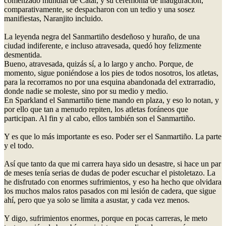
comenzado mundial de Catar, y su ceremonia de inauguración,
comparativamente, se despacharon con un tedio y una sosez
manifiestas, Naranjito incluido.
La leyenda negra del Sanmartiño desdeñoso y huraño, de una
ciudad indiferente, e incluso atravesada, quedó hoy felizmente
desmentida.
Bueno, atravesada, quizás sí, a lo largo y ancho. Porque, de
momento, sigue poniéndose a los pies de todos nosotros, los atletas,
para la recorramos no por una esquina abandonada del extrarradio,
donde nadie se moleste, sino por su medio y medio.
En Sparkland el Sanmartiño tiene mando en plaza, y eso lo notan, y
por ello que tan a menudo repiten, los atletas foráneos que
participan. Al fin y al cabo, ellos también son el Sanmartiño.
Y es que lo más importante es eso. Poder ser el Sanmartiño. La parte
y el todo.
Así que tanto da que mi carrera haya sido un desastre, si hace un par
de meses tenía serias de dudas de poder escuchar el pistoletazo. La
he disfrutado con enormes sufrimientos, y eso ha hecho que olvidara
los muchos malos ratos pasados con mi lesión de cadera, que sigue
ahí, pero que ya solo se limita a asustar, y cada vez menos.
Y digo, sufrimientos enormes, porque en pocas carreras, le meto