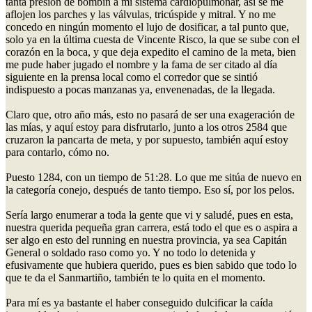
tanta presión de bombín a mi sistema cardiopulmonar, así se me
aflojen los parches y las válvulas, tricúspide y mitral. Y no me
concedo en ningún momento el lujo de dosificar, a tal punto que,
solo ya en la última cuesta de Vincente Risco, la que se sube con el
corazón en la boca, y que deja expedito el camino de la meta, bien
me pude haber jugado el nombre y la fama de ser citado al día
siguiente en la prensa local como el corredor que se sintió
indispuesto a pocas manzanas ya, envenenadas, de la llegada.
Claro que, otro año más, esto no pasará de ser una exageración de
las mías, y aquí estoy para disfrutarlo, junto a los otros 2584 que
cruzaron la pancarta de meta, y por supuesto, también aquí estoy
para contarlo, cómo no.
Puesto 1284, con un tiempo de 51:28. Lo que me sitúa de nuevo en
la categoría conejo, después de tanto tiempo. Eso sí, por los pelos.
Sería largo enumerar a toda la gente que vi y saludé, pues en esta,
nuestra querida pequeña gran carrera, está todo el que es o aspira a
ser algo en esto del running en nuestra provincia, ya sea Capitán
General o soldado raso como yo. Y no todo lo detenida y
efusivamente que hubiera querido, pues es bien sabido que todo lo
que te da el Sanmartiño, también te lo quita en el momento.
Para mí es ya bastante el haber conseguido dulcificar la caída