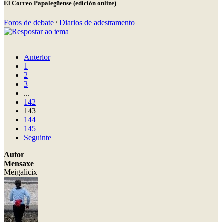
El Correo Papalegüense (edición online)
Foros de debate
/
Diarios de adestramento
Anterior
1
2
3
...
142
143
144
145
Seguinte
Autor
Mensaxe
Meigalicix