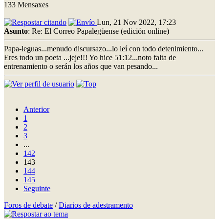
133 Mensaxes
Lun, 21 Nov 2022, 17:23
Asunto
: Re: El Correo Papalegüense (edición online)
Papa-leguas...menudo discursazo...lo leí con todo detenimiento...
Eres todo un poeta ...jeje!!! Yo hice 51:12...noto falta de
entrenamiento o serán los años que van pesando...
Anterior
1
2
3
...
142
143
144
145
Seguinte
Foros de debate
/
Diarios de adestramento