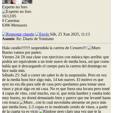
Experto no foro
16/12/05
0 Carreiras
6306 Mensaxes
Sáb, 25 Xan 2025, 11:13
Asunto
: Re: Diario de Yomismo
Hala carallo!!!!!!! suspendida la carrera de Cesures!!!
Bueno vamos por partes:
Viernes 24: Di una clase con ejercicios con música tipo aeróbic que
podría ser equivalente a un trote suave de media hora, así que como
había que ir descargando el cuerpo para la carrera del domingo no
hice nada más.
Sábado 25: Salí a correr sin saber lo de la suspensión. Pero en vez
de la media hora hice algo más, 14 km suaves. El motivo es que
ayer no era día para salir de casa pero quedamos para tomar unos
vinos y picar algo en mi casa. No es que fuera una locura pero tomé
4 copas de vino, cené mucho, eso sí, que tenía hambre y estaba todo
muy bueno, no dormí demasiado bien y parece que me levanté hasta
con resaca
, con lo cual necesitaba airearme un poco más
que media hora. 2-3 copas es lo moderado yendo de vinos, a partir
de la cuarta ya es vicio
pero claro una vez que te la