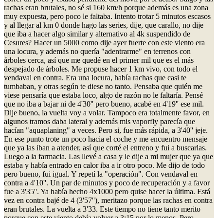
rachas eran brutales, no sé si 160 km/h porque además es una zona
muy expuesta, pero poco le faltaba. Intento trotar 5 minutos escasos
y al llegar al km 0 donde hago las series, dije, que carallo, no dije
que iba a hacer algo similar y alternativo al 4k suspendido de
Cesures? Hacer un 5000 como dije ayer fuerte con este viento era
una locura, y además no quería "adentrarme" en terrenos con
árboles cerca, así que me quedé en el primer mil que es el más
despejado de árboles. Me propuse hacer 1 km vivo, con todo el
vendaval en contra. Era una locura, había rachas que casi te
tumbaban, y otras según te diese no tanto. Pensaba que quién me
viese pensaría que estaba loco, algo de razón no le faltaría. Pensé
que no iba a bajar ni de 4'30'' pero bueno, acabé en 4'19'' ese mil.
Dije bueno, la vuelta voy a volar. Tampoco era totalmente favor, en
algunos tramos daba lateral y además mis vaporfly parecía que
hacían "aquaplaning" a veces. Pero si, fue más rápida, a 3'40'' jeje.
En ese punto trote un poco hacia el coche y me encuentro mensaje
que ya las iban a atender, así que corté el entreno y fui a buscarlas.
Luego a la farmacia. Las llevé a casa y le dije a mi mujer que ya que
estaba y había entrado en calor iba a ir otro poco. Me dijo de todo
pero bueno, fui igual. Y repetí la "operación". Con vendaval en
contra a 4'10''. Un par de minutos y poco de recuperación y a favor
fue a 3'35''. Ya había hecho 4x1000 pero quise hacer la última. Está
vez en contra bajé de 4 (3'57''), meritazo porque las rachas en contra
eran brutales. La vuelta a 3'33. Este tiempo no tiene tanto merito
porque con este viento debía volver a 3:15 por lo menos. Pero