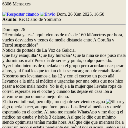
6306 Mensaxes
Dom, 26 Xan 2025, 16:50
Asunto
: Re: Diario de Yomismo
Domingo 26
"Herminia ya está aquí: vientos de más de 160 kilómetros por hora,
vuelos desviados y trenes de media distancia entre A Coruña y
Ferrol suspendidos"
Noticia de portada de La Voz de Galicia.
Que hay resaquilla? Que hay huracán? Que la niña se nos puso mala
y dormimos mal? Pues día de series y punto, o algo parecido.
Ayer hubo intentos de quedada en el grupo pero acordamos esperar
a hoy, y al final los que tenían cinta se encargaron de rentabilizarla.
Nosotros nos levantamos a las 12 y con el cuerpo un poco allá
llevamos a la niña al médico a urgencias por una otitis que nos hizo
pasar a todos mala noche. Yo le dije a la mujer que llevaba ropa de
correr, esperaba en el coche y cuando las dejase en casa iba a
airearme un poco nunca mejor dicho.
El día era infernal, pero dije, no deja de ser viento y agua
y
algo quería hacer, aunque fuera poco. Las llevé al médico y quedé
esperando en el coche. Al rato me manda WhatsApp y me dice q el
médico no estaba y había 3 delante. Así que le dije que mínimo
siendo optimistas tenían media hora. Así que dije que mientras iba a
correr un poco y estaba pendiente del móvil por si acaso. Salgo y las