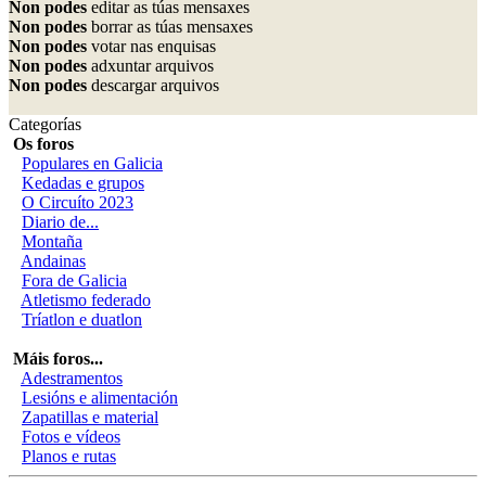
Non podes
editar as túas mensaxes
Non podes
borrar as túas mensaxes
Non podes
votar nas enquisas
Non podes
adxuntar arquivos
Non podes
descargar arquivos
Categorías
Os foros
Populares en Galicia
Kedadas e grupos
O Circuíto 2023
Diario de...
Montaña
Andainas
Fora de Galicia
Atletismo federado
Tríatlon e duatlon
Máis foros...
Adestramentos
Lesións e alimentación
Zapatillas e material
Fotos e vídeos
Planos e rutas