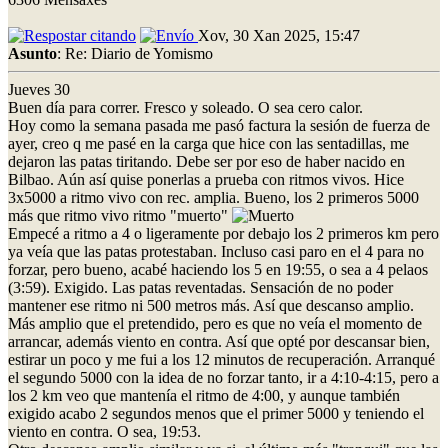
Xov, 30 Xan 2025, 15:47
Asunto
: Re: Diario de Yomismo
Jueves 30
Buen día para correr. Fresco y soleado. O sea cero calor.
Hoy como la semana pasada me pasó factura la sesión de fuerza de
ayer, creo q me pasé en la carga que hice con las sentadillas, me
dejaron las patas tiritando. Debe ser por eso de haber nacido en
Bilbao. Aún así quise ponerlas a prueba con ritmos vivos. Hice
3x5000 a ritmo vivo con rec. amplia. Bueno, los 2 primeros 5000
más que ritmo vivo ritmo "muerto"
Empecé a ritmo a 4 o ligeramente por debajo los 2 primeros km pero
ya veía que las patas protestaban. Incluso casi paro en el 4 para no
forzar, pero bueno, acabé haciendo los 5 en 19:55, o sea a 4 pelaos
(3:59). Exigido. Las patas reventadas. Sensación de no poder
mantener ese ritmo ni 500 metros más. Así que descanso amplio.
Más amplio que el pretendido, pero es que no veía el momento de
arrancar, además viento en contra. Así que opté por descansar bien,
estirar un poco y me fui a los 12 minutos de recuperación. Arranqué
el segundo 5000 con la idea de no forzar tanto, ir a 4:10-4:15, pero a
los 2 km veo que mantenía el ritmo de 4:00, y aunque también
exigido acabo 2 segundos menos que el primer 5000 y teniendo el
viento en contra. O sea, 19:53.