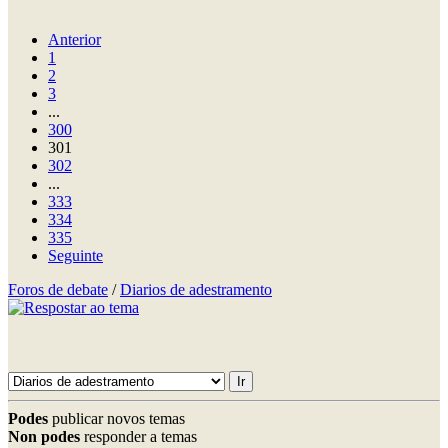
Anterior
1
2
3
...
300
301
302
...
333
334
335
Seguinte
Foros de debate
/
Diarios de adestramento
Podes
publicar novos temas
Non podes
responder a temas