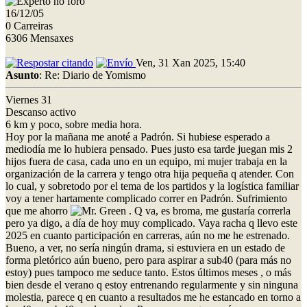
16/12/05
0 Carreiras
6306 Mensaxes
Ven, 31 Xan 2025, 15:40
Asunto
: Re: Diario de Yomismo
Viernes 31
Descanso activo
6 km y poco, sobre media hora.
Hoy por la mañana me anoté a Padrón. Si hubiese esperado a
mediodía me lo hubiera pensado. Pues justo esa tarde juegan mis 2
hijos fuera de casa, cada uno en un equipo, mi mujer trabaja en la
organización de la carrera y tengo otra hija pequeña q atender. Con
lo cual, y sobretodo por el tema de los partidos y la logística familiar
voy a tener hartamente complicado correr en Padrón. Sufrimiento
que me ahorro
. Q va, es broma, me gustaría correrla
pero ya digo, a día de hoy muy complicado. Vaya racha q llevo este
2025 en cuanto participación en carreras, aún no me he estrenado.
Bueno, a ver, no sería ningún drama, si estuviera en un estado de
forma pletórico aún bueno, pero para aspirar a sub40 (para más no
estoy) pues tampoco me seduce tanto. Estos últimos meses , o más
bien desde el verano q estoy entrenando regularmente y sin ninguna
molestia, parece q en cuanto a resultados me he estancado en torno a