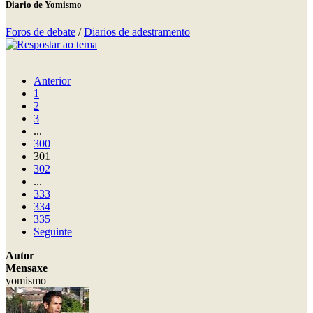
Diario de Yomismo
Foros de debate
/
Diarios de adestramento
Anterior
1
2
3
...
300
301
302
...
333
334
335
Seguinte
Autor
Mensaxe
yomismo