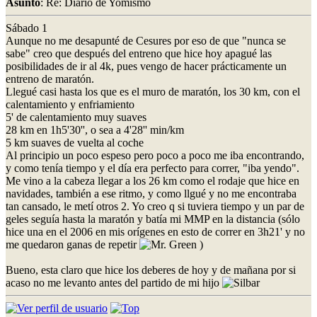
Asunto
: Re: Diario de Yomismo
Sábado 1
Aunque no me desapunté de Cesures por eso de que "nunca se
sabe" creo que después del entreno que hice hoy apagué las
posibilidades de ir al 4k, pues vengo de hacer prácticamente un
entreno de maratón.
Llegué casi hasta los que es el muro de maratón, los 30 km, con el
calentamiento y enfriamiento
5' de calentamiento muy suaves
28 km en 1h5'30'', o sea a 4'28'' min/km
5 km suaves de vuelta al coche
Al principio un poco espeso pero poco a poco me iba encontrando,
y como tenía tiempo y el día era perfecto para correr, "iba yendo".
Me vino a la cabeza llegar a los 26 km como el rodaje que hice en
navidades, también a ese ritmo, y como llgué y no me encontraba
tan cansado, le metí otros 2. Yo creo q si tuviera tiempo y un par de
geles seguía hasta la maratón y batía mi MMP en la distancia (sólo
hice una en el 2006 en mis orígenes en esto de correr en 3h21' y no
me quedaron ganas de repetir
)
Bueno, esta claro que hice los deberes de hoy y de mañana por si
acaso no me levanto antes del partido de mi hijo