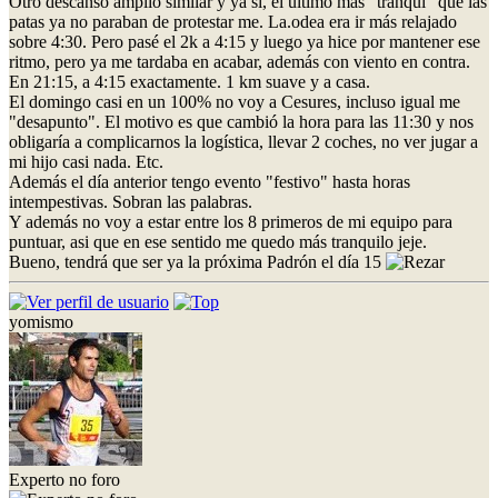
Otro descanso amplio similar y ya si, el último más "tranqui" que las
patas ya no paraban de protestar me. La.odea era ir más relajado
sobre 4:30. Pero pasé el 2k a 4:15 y luego ya hice por mantener ese
ritmo, pero ya me tardaba en acabar, además con viento en contra.
En 21:15, a 4:15 exactamente. 1 km suave y a casa.
El domingo casi en un 100% no voy a Cesures, incluso igual me
"desapunto". El motivo es que cambió la hora para las 11:30 y nos
obligaría a complicarnos la logística, llevar 2 coches, no ver jugar a
mi hijo casi nada. Etc.
Además el día anterior tengo evento "festivo" hasta horas
intempestivas. Sobran las palabras.
Y además no voy a estar entre los 8 primeros de mi equipo para
puntuar, asi que en ese sentido me quedo más tranquilo jeje.
Bueno, tendrá que ser ya la próxima Padrón el día 15
yomismo
Experto no foro