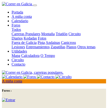
Portada
A miña conta
Calendario
Foros
Todos
Carreras Populares
Montaña
Triatlón
Circuito
Diarios
Kedadas
Fotos
Fuera de Galicia
Pista
Andainas
Canicross
Lesiones
Entrenamientos
Zapatillas
Planos
Otros temas
Utilidades
Mapa
Calculadora
O Tempo
Circuíto
Contacto
A miña conta
Foros ›