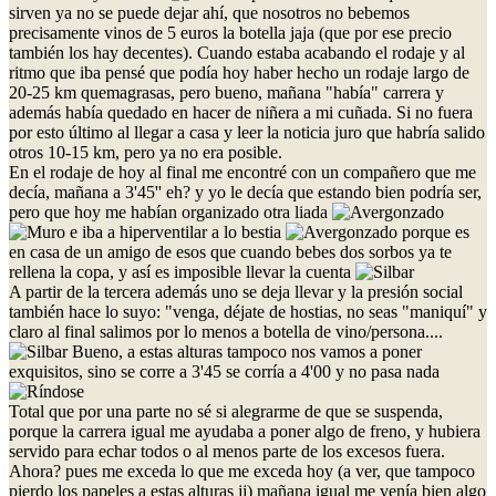
sirven ya no se puede dejar ahí, que nosotros no bebemos
precisamente vinos de 5 euros la botella jaja (que por ese precio
también los hay decentes). Cuando estaba acabando el rodaje y al
ritmo que iba pensé que podía hoy haber hecho un rodaje largo de
20-25 km quemagrasas, pero bueno, mañana "había" carrera y
además había quedado en hacer de niñera a mi cuñada. Si no fuera
por esto último al llegar a casa y leer la noticia juro que habría salido
otros 10-15 km, pero ya no era posible.
En el rodaje de hoy al final me encontré con un compañero que me
decía, mañana a 3'45'' eh? y yo le decía que estando bien podría ser,
pero que hoy me habían organizado otra liada
e iba a hiperventilar a lo bestia
porque es
en casa de un amigo de esos que cuando bebes dos sorbos ya te
rellena la copa, y así es imposible llevar la cuenta
A partir de la tercera además uno se deja llevar y la presión social
también hace lo suyo: "venga, déjate de hostias, no seas "maniquí" y
claro al final salimos por lo menos a botella de vino/persona....
Bueno, a estas alturas tampoco nos vamos a poner
exquisitos, sino se corre a 3'45 se corría a 4'00 y no pasa nada
Total que por una parte no sé si alegrarme de que se suspenda,
porque la carrera igual me ayudaba a poner algo de freno, y hubiera
servido para echar todos o al menos parte de los excesos fuera.
Ahora? pues me exceda lo que me exceda hoy (a ver, que tampoco
pierdo los papeles a estas alturas jj) mañana igual me venía bien algo