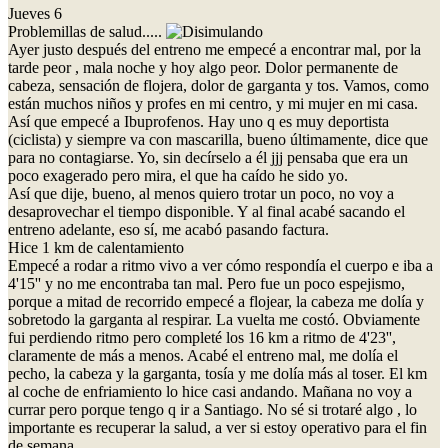
Jueves 6
Problemillas de salud.....
Ayer justo después del entreno me empecé a encontrar mal, por la
tarde peor , mala noche y hoy algo peor. Dolor permanente de
cabeza, sensación de flojera, dolor de garganta y tos. Vamos, como
están muchos niños y profes en mi centro, y mi mujer en mi casa.
Así que empecé a Ibuprofenos. Hay uno q es muy deportista
(ciclista) y siempre va con mascarilla, bueno últimamente, dice que
para no contagiarse. Yo, sin decírselo a él jjj pensaba que era un
poco exagerado pero mira, el que ha caído he sido yo.
Así que dije, bueno, al menos quiero trotar un poco, no voy a
desaprovechar el tiempo disponible. Y al final acabé sacando el
entreno adelante, eso sí, me acabó pasando factura.
Hice 1 km de calentamiento
Empecé a rodar a ritmo vivo a ver cómo respondía el cuerpo e iba a
4'15'' y no me encontraba tan mal. Pero fue un poco espejismo,
porque a mitad de recorrido empecé a flojear, la cabeza me dolía y
sobretodo la garganta al respirar. La vuelta me costó. Obviamente
fui perdiendo ritmo pero completé los 16 km a ritmo de 4'23'',
claramente de más a menos. Acabé el entreno mal, me dolía el
pecho, la cabeza y la garganta, tosía y me dolía más al toser. El km
al coche de enfriamiento lo hice casi andando. Mañana no voy a
currar pero porque tengo q ir a Santiago. No sé si trotaré algo , lo
importante es recuperar la salud, a ver si estoy operativo para el fin
de semana