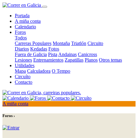
Portada
A miña conta
Calendario
Foros
Todos
Carreras Populares
Montaña
Triatlón
Circuito
Diarios
Kedadas
Fotos
Fuera de Galicia
Pista
Andainas
Canicross
Lesiones
Entrenamientos
Zapatillas
Planos
Otros temas
Utilidades
Mapa
Calculadora
O Tempo
Circuíto
Contacto
A miña conta
Foros ›