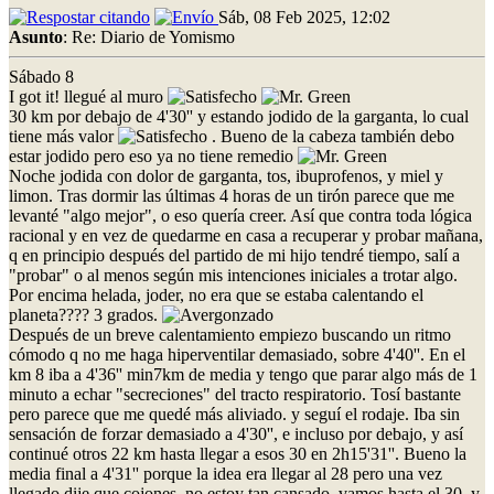
Sáb, 08 Feb 2025, 12:02
Asunto
: Re: Diario de Yomismo
Sábado 8
I got it! llegué al muro
30 km por debajo de 4'30'' y estando jodido de la garganta, lo cual
tiene más valor
. Bueno de la cabeza también debo
estar jodido pero eso ya no tiene remedio
Noche jodida con dolor de garganta, tos, ibuprofenos, y miel y
limon. Tras dormir las últimas 4 horas de un tirón parece que me
levanté "algo mejor", o eso quería creer. Así que contra toda lógica
racional y en vez de quedarme en casa a recuperar y probar mañana,
q en principio después del partido de mi hijo tendré tiempo, salí a
"probar" o al menos según mis intenciones iniciales a trotar algo.
Por encima helada, joder, no era que se estaba calentando el
planeta???? 3 grados.
Después de un breve calentamiento empiezo buscando un ritmo
cómodo q no me haga hiperventilar demasiado, sobre 4'40''. En el
km 8 iba a 4'36'' min7km de media y tengo que parar algo más de 1
minuto a echar "secreciones" del tracto respiratorio. Tosí bastante
pero parece que me quedé más aliviado. y seguí el rodaje. Iba sin
sensación de forzar demasiado a 4'30'', e incluso por debajo, y así
continué otros 22 km hasta llegar a esos 30 en 2h15'31''. Bueno la
media final a 4'31'' porque la idea era llegar al 28 pero una vez
llegado dije que cojones, no estoy tan cansado, vamos hasta el 30, y