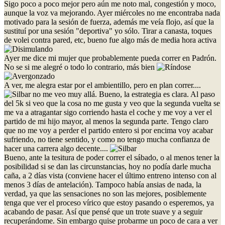
Sigo poco a poco mejor pero aún me noto mal, congestión y moco,
aunque la voz va mejorando. Ayer miércoles no me encontraba nada
motivado para la sesión de fuerza, además me veía flojo, así que la
sustituí por una sesión "deportiva" yo sólo. Tirar a canasta, toques
de volei contra pared, etc, bueno fue algo más de media hora activa
Ayer me dice mi mujer que probablemente pueda correr en Padrón.
No se si me alegré o todo lo contrario, más bien
A ver, me alegra estar por el ambientillo, pero en plan correr....
no me veo muy allá. Bueno, la estrategia es clara. Al paso
del 5k si veo que la cosa no me gusta y veo que la segunda vuelta se
me va a atragantar sigo corriendo hasta el coche y me voy a ver el
partido de mi hijo mayor, al menos la segunda parte. Tengo claro
que no me voy a perder el partido entero si por encima voy acabar
sufriendo, no tiene sentido, y como no tengo mucha confianza de
hacer una carrera algo decente....
Bueno, ante la tesitura de poder correr el sábado, o al menos tener la
posibilidad si se dan las circunstancias, hoy no podía darle mucha
caña, a 2 días vista (conviene hacer el último entreno intenso con al
menos 3 días de antelación). Tampoco había ansias de nada, la
verdad, ya que las sensaciones no son las mejores, posiblemente
tenga que ver el proceso vírico que estoy pasando o esperemos, ya
acabando de pasar. Así que pensé que un trote suave y a seguir
recuperándome. Sin embargo quise probarme un poco de cara a ver