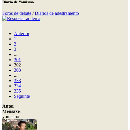
Diario de Yomismo
Foros de debate
/
Diarios de adestramento
Anterior
1
2
3
...
301
302
303
...
333
334
335
Seguinte
Autor
Mensaxe
yomismo