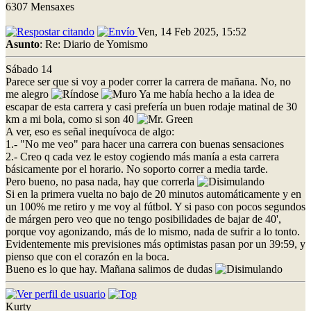
6307 Mensaxes
Ven, 14 Feb 2025, 15:52
Asunto
: Re: Diario de Yomismo
Sábado 14
Parece ser que si voy a poder correr la carrera de mañana. No, no
me alegro
Ya me había hecho a la idea de
escapar de esta carrera y casi prefería un buen rodaje matinal de 30
km a mi bola, como si son 40
A ver, eso es señal inequívoca de algo:
1.- "No me veo" para hacer una carrera con buenas sensaciones
2.- Creo q cada vez le estoy cogiendo más manía a esta carrera
básicamente por el horario. No soporto correr a media tarde.
Pero bueno, no pasa nada, hay que correrla
Si en la primera vuelta no bajo de 20 minutos automáticamente y en
un 100% me retiro y me voy al fútbol. Y si paso con pocos segundos
de márgen pero veo que no tengo posibilidades de bajar de 40',
porque voy agonizando, más de lo mismo, nada de sufrir a lo tonto.
Evidentemente mis previsiones más optimistas pasan por un 39:59, y
pienso que con el corazón en la boca.
Bueno es lo que hay. Mañana salimos de dudas
Kurty