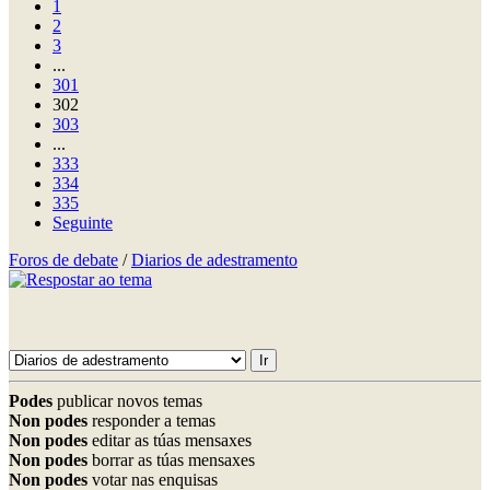
1
2
3
...
301
302
303
...
333
334
335
Seguinte
Foros de debate
/
Diarios de adestramento
Podes
publicar novos temas
Non podes
responder a temas
Non podes
editar as túas mensaxes
Non podes
borrar as túas mensaxes
Non podes
votar nas enquisas