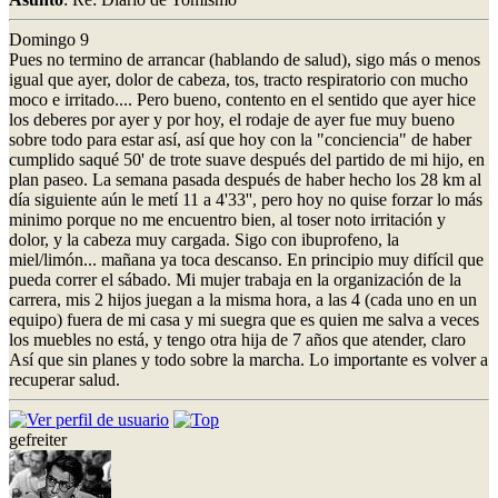
Domingo 9
Pues no termino de arrancar (hablando de salud), sigo más o menos
igual que ayer, dolor de cabeza, tos, tracto respiratorio con mucho
moco e irritado.... Pero bueno, contento en el sentido que ayer hice
los deberes por ayer y por hoy, el rodaje de ayer fue muy bueno
sobre todo para estar así, así que hoy con la "conciencia" de haber
cumplido saqué 50' de trote suave después del partido de mi hijo, en
plan paseo. La semana pasada después de haber hecho los 28 km al
día siguiente aún le metí 11 a 4'33'', pero hoy no quise forzar lo más
minimo porque no me encuentro bien, al toser noto irritación y
dolor, y la cabeza muy cargada. Sigo con ibuprofeno, la
miel/limón... mañana ya toca descanso. En principio muy difícil que
pueda correr el sábado. Mi mujer trabaja en la organización de la
carrera, mis 2 hijos juegan a la misma hora, a las 4 (cada uno en un
equipo) fuera de mi casa y mi suegra que es quien me salva a veces
los muebles no está, y tengo otra hija de 7 años que atender, claro
Así que sin planes y todo sobre la marcha. Lo importante es volver a
recuperar salud.
gefreiter