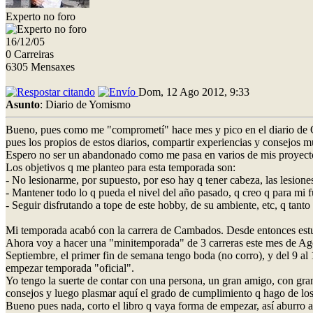
Experto no foro
16/12/05
0 Carreiras
6305 Mensaxes
Dom, 12 Ago 2012, 9:33
Asunto
: Diario de Yomismo
Bueno, pues como me "comprometí" hace mes y pico en el diario de Gef
pues los propios de estos diarios, compartir experiencias y consejos mú
Espero no ser un abandonado como me pasa en varios de mis proyec
Los objetivos q me planteo para esta temporada son:
- No lesionarme, por supuesto, por eso hay q tener cabeza, las lesione
- Mantener todo lo q pueda el nivel del año pasado, q creo q para mi
- Seguir disfrutando a tope de este hobby, de su ambiente, etc, q tanto
Mi temporada acabó con la carrera de Cambados. Desde entonces estuv
Ahora voy a hacer una "minitemporada" de 3 carreras este mes de Agos
Septiembre, el primer fin de semana tengo boda (no corro), y del 9 al
empezar temporada "oficial".
Yo tengo la suerte de contar con una persona, un gran amigo, con gran
consejos y luego plasmar aquí el grado de cumplimiento q hago de lo
Bueno pues nada, corto el libro q vaya forma de empezar, así aburro a l