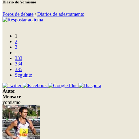
Diario de Yomismo
Foros de debate
/
Diarios de adestramento
1
2
3
...
333
334
335
Seguinte
Autor
Mensaxe
yomismo