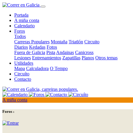
Portada
A miña conta
Calendario
Foros
Todos
Carreras Populares
Montaña
Triatlón
Circuito
Diarios
Kedadas
Fotos
Fuera de Galicia
Pista
Andainas
Canicross
Lesiones
Entrenamientos
Zapatillas
Planos
Otros temas
Utilidades
Mapa
Calculadora
O Tempo
Circuíto
Contacto
A miña conta
Foros ›