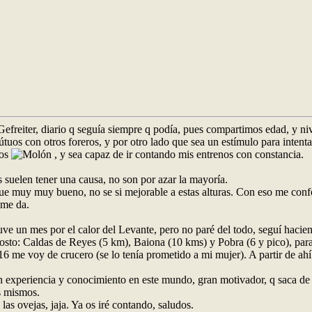
reiter, diario q seguía siempre q podía, pues compartimos edad, y nive
tuos con otros foreros, y por otro lado que sea un estímulo para intenta
tos
, y sea capaz de ir contando mis entrenos con constancia.
s suelen tener una causa, no son por azar la mayoría.
 fue muy muy bueno, no se si mejorable a estas alturas. Con eso me conf
 me da.
e un mes por el calor del Levante, pero no paré del todo, seguí hacie
to: Caldas de Reyes (5 km), Baiona (10 kms) y Pobra (6 y pico), para no
 16 me voy de crucero (se lo tenía prometido a mi mujer). A partir de a
 experiencia y conocimiento en este mundo, gran motivador, q saca de mi
s mismos.
as ovejas, jaja. Ya os iré contando, saludos.