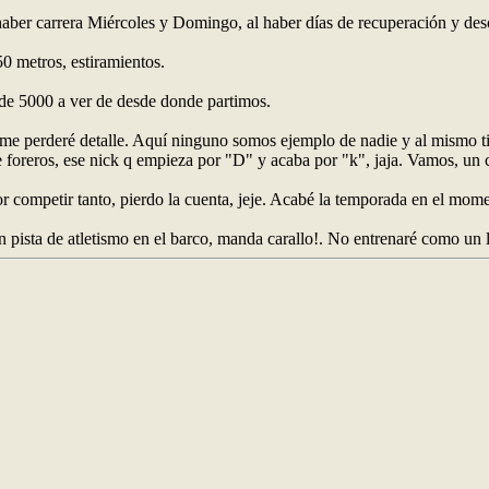
ber carrera Miércoles y Domingo, al haber días de recuperación y des
50 metros, estiramientos.
 de 5000 a ver de desde donde partimos.
 no me perderé detalle. Aquí ninguno somos ejemplo de nadie y al mismo
 foreros, ese nick q empieza por "D" y acaba por "k", jaja. Vamos, un 
or competir tanto, pierdo la cuenta, jeje. Acabé la temporada en el mom
ista de atletismo en el barco, manda carallo!. No entrenaré como un loc