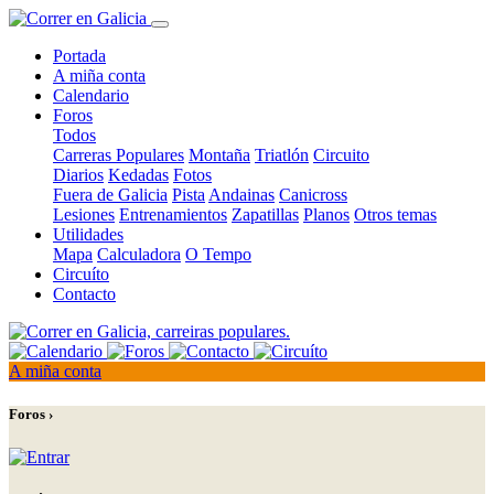
Portada
A miña conta
Calendario
Foros
Todos
Carreras Populares
Montaña
Triatlón
Circuito
Diarios
Kedadas
Fotos
Fuera de Galicia
Pista
Andainas
Canicross
Lesiones
Entrenamientos
Zapatillas
Planos
Otros temas
Utilidades
Mapa
Calculadora
O Tempo
Circuíto
Contacto
A miña conta
Foros ›