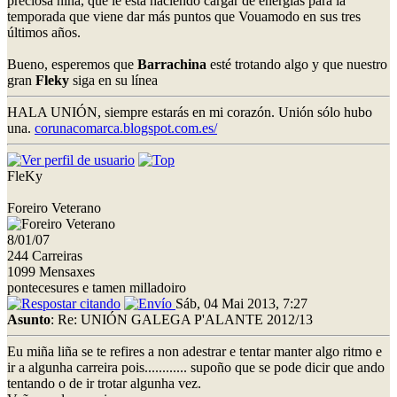
preciosa niña, que le está haciendo cargar de energías para la
temporada que viene dar más puntos que Vouamodo en sus tres
últimos años.
Bueno, esperemos que
Barrachina
esté trotando algo y que nuestro
gran
Fleky
siga en su línea
HALA UNIÓN, siempre estarás en mi corazón. Unión sólo hubo
una.
corunacomarca.blogspot.com.es/
FleKy
Foreiro Veterano
8/01/07
244 Carreiras
1099 Mensaxes
pontecesures e tamen milladoiro
Sáb, 04 Mai 2013, 7:27
Asunto
: Re: UNIÓN GALEGA P'ALANTE 2012/13
Eu miña liña se te refires a non adestrar e tentar manter algo ritmo e
ir a algunha carreira pois............ supoño que se pode dicir que ando
tentando o de ir trotar algunha vez.