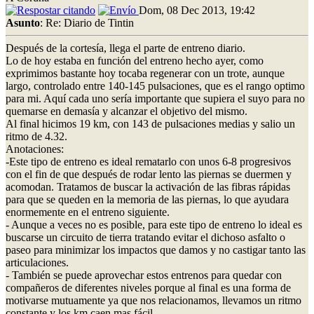
Dom, 08 Dec 2013, 19:42
Asunto
: Re: Diario de Tintin
Después de la cortesía, llega el parte de entreno diario.
Lo de hoy estaba en función del entreno hecho ayer, como
exprimimos bastante hoy tocaba regenerar con un trote, aunque
largo, controlado entre 140-145 pulsaciones, que es el rango optimo
para mi. Aquí cada uno sería importante que supiera el suyo para no
quemarse en demasía y alcanzar el objetivo del mismo.
Al final hicimos 19 km, con 143 de pulsaciones medias y salio un
ritmo de 4.32.
Anotaciones:
-Este tipo de entreno es ideal rematarlo con unos 6-8 progresivos
con el fin de que después de rodar lento las piernas se duermen y
acomodan. Tratamos de buscar la activación de las fibras rápidas
para que se queden en la memoria de las piernas, lo que ayudara
enormemente en el entreno siguiente.
- Aunque a veces no es posible, para este tipo de entreno lo ideal es
buscarse un circuito de tierra tratando evitar el dichoso asfalto o
paseo para minimizar los impactos que damos y no castigar tanto las
articulaciones.
- También se puede aprovechar estos entrenos para quedar con
compañeros de diferentes niveles porque al final es una forma de
motivarse mutuamente ya que nos relacionamos, llevamos un ritmo
constante y los km caen mas fácil.