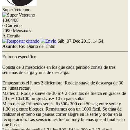
Super Veterano
13/04/08
0 Carreiras
2090 Mensaxes
A Coruña
Sáb, 07 Dec 2013, 14:54
Asunto
: Re: Diario de Tintin
Entreno especifico
Consta de 3 mesociclos en los que cada periodo consta de tres
semanas de carga y una de descarga.
Empezamos el lunes 2 diciembre: Rodaje suave de descarga de 30
m+ unas rectas.
Martes 3: Rodaje suave de 30 m+ 2 circuitos de fuerza en gradas de
20 m+ 10x100 progresivos+ 10 m para soltar.
Miercoles 4: Primeras series, 6x500- 300 con 50 seg entre serie y
1.30 seg entre bloques. Rematamos con un 1000 fácil. Se trata de
realizar el entreno sin pausas correr alegre en la serie y trotar en la
recuperación. Las sensaciones fueron muy buenas que al final es lo
que buscas.
Los tiempos de media 1.34 los 500, 54 los 300 y 3.13 el mil.