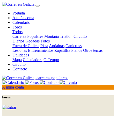
Portada
A miña conta
Calendario
Foros
Todos
Carreras Populares
Montaña
Triatlón
Circuito
Diarios
Kedadas
Fotos
Fuera de Galicia
Pista
Andainas
Canicross
Lesiones
Entrenamientos
Zapatillas
Planos
Otros temas
Utilidades
Mapa
Calculadora
O Tempo
Circuíto
Contacto
A miña conta
Foros ›