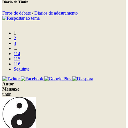
Diario de Tintin
Foros de debate
/
Diarios de adestramento
1
2
3
...
114
115
116
Seguinte
Autor
Mensaxe
tintin