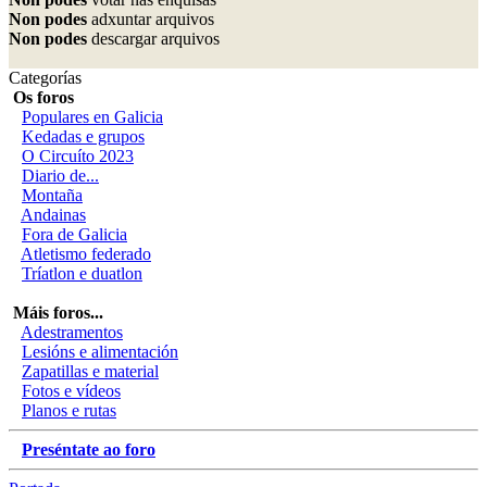
Non podes
adxuntar arquivos
Non podes
descargar arquivos
Categorías
Os foros
Populares en Galicia
Kedadas e grupos
O Circuíto 2023
Diario de...
Montaña
Andainas
Fora de Galicia
Atletismo federado
Tríatlon e duatlon
Máis foros...
Adestramentos
Lesións e alimentación
Zapatillas e material
Fotos e vídeos
Planos e rutas
Preséntate ao foro