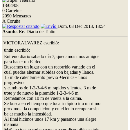
13/04/08
0 Carreiras
2090 Mensaxes
A Coruña
Dom, 08 Dec 2013, 18:54
Asunto
: Re: Diario de Tintin
VICTORALVAREZ escribió:
tintin escribió:
Entreno diario sabado día 7, quedamos unos amigos
para hacer un Farleq.
Buscamos un lugar con un recorrido variado en el
cual puedas alternar subidas con bajadas y llanos.
15 m de calentamiento previo +tecnica+ unos
progresivos
y cambios de 1-2-3-4-6 m rapidos y lentos, 3 m de
trote y de nuevo la piramide 1-2-3-4-6 m.
Rematamos con 10 m de vuelta a la calma.
Se busca en el tiempo que toca ir rápido ir a un ritmo
próximo a la competición y en el lento recuperar sin
bajar mucho la intensidad.
Al final hicimos unos 17 km y pasamos una alegre
mañana
Mañana tocara rodar suave y a ser disponible seguir