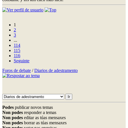
1
2
3
...
114
115
116
Seguinte
Foros de debate
/
Diarios de adestramento
Podes
publicar novos temas
Non podes
responder a temas
Non podes
editar as túas mensaxes
Non podes
borrar as túas mensaxes
Non podes
votar nas enquisas