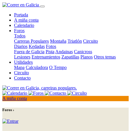
Portada
A miña conta
Calendario
Foros
Todos
Carreras Populares
Montaña
Triatlón
Circuito
Diarios
Kedadas
Fotos
Fuera de Galicia
Pista
Andainas
Canicross
Lesiones
Entrenamientos
Zapatillas
Planos
Otros temas
Utilidades
Mapa
Calculadora
O Tempo
Circuíto
Contacto
A miña conta
Foros ›