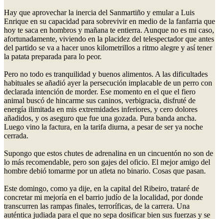
Hay que aprovechar la inercia del Sanmartiño y emular a Luis
Enrique en su capacidad para sobrevivir en medio de la fanfarria que
hoy te saca en hombros y mañana te entierra. Aunque no es mi caso,
afortunadamente, viviendo en la placidez del telespectador que antes
del partido se va a hacer unos kilometrillos a ritmo alegre y así tener
la patata preparada para lo peor.
Pero no todo es tranquilidad y buenos alimentos. A las dificultades
habituales se añadió ayer la persecución implacable de un perro con
declarada intención de morder. Ese momento en el que el fiero
animal buscó de hincarme sus caninos, verbigracia, disfruté de
energía ilimitada en mis extremidades inferiores, y cero dolores
añadidos, y os aseguro que fue una gozada. Pura banda ancha.
Luego vino la factura, en la tarifa diurna, a pesar de ser ya noche
cerrada.
Supongo que estos chutes de adrenalina en un cincuentón no son de
lo más recomendable, pero son gajes del oficio. El mejor amigo del
hombre debió tomarme por un atleta no binario. Cosas que pasan.
Este domingo, como ya dije, en la capital del Ribeiro, trataré de
concretar mi mejoría en el barrio judío de la localidad, por donde
transcurren las rampas finales, terroríficas, de la carrera. Una
auténtica judiada para el que no sepa dosificar bien sus fuerzas y se