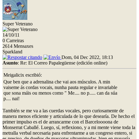
Super Veterano
14/10/11
0 Carreiras
2614 Mensaxes
Sparkland
Dom, 04 Dec 2022, 18:13
Asunto
: Re: El Correo Papalegüense (edición online)
Meigalicix escribió:
Que ben que a adrenalina che vai aos músculos. A min
vaiseme ás cordas vocais, nunha pauta regular e invariable
que sona máis ou menos como " Me.... no p..... can da súa
p.... nai!
También se me va a las cuerdas vocales, pero curiosamente de
manera menos eficiente y articulada de lo que desearía. De hecho el
primer impulso es el de arrancarme con el Barceloooona de
Monserrat Caballé. Luego, sí, reflexiono, y a mi mente viene toda la
metralla verbal necesaria para enfrentarme a un congreso entero, si
es preciso, de dueños de mascotas ultramimadas, bien en mayoría