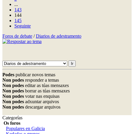
...
143
144
145
Seguinte
Foros de debate
/
Diarios de adestramento
Podes
publicar novos temas
Non podes
responder a temas
Non podes
editar as túas mensaxes
Non podes
borrar as túas mensaxes
Non podes
votar nas enquisas
Non podes
adxuntar arquivos
Non podes
descargar arquivos
Categorías
Os foros
Populares en Galicia
Kedadas e grupos