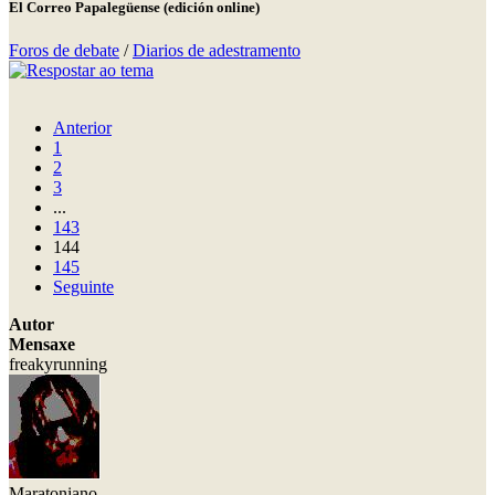
El Correo Papalegüense (edición online)
Foros de debate
/
Diarios de adestramento
Anterior
1
2
3
...
143
144
145
Seguinte
Autor
Mensaxe
freakyrunning
Maratoniano