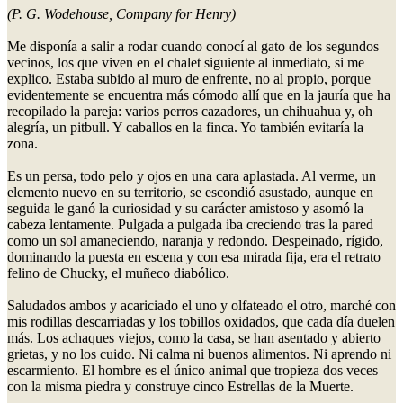
(P. G. Wodehouse, Company for Henry)
Me disponía a salir a rodar cuando conocí al gato de los segundos
vecinos, los que viven en el chalet siguiente al inmediato, si me
explico. Estaba subido al muro de enfrente, no al propio, porque
evidentemente se encuentra más cómodo allí que en la jauría que ha
recopilado la pareja: varios perros cazadores, un chihuahua y, oh
alegría, un pitbull. Y caballos en la finca. Yo también evitaría la
zona.
Es un persa, todo pelo y ojos en una cara aplastada. Al verme, un
elemento nuevo en su territorio, se escondió asustado, aunque en
seguida le ganó la curiosidad y su carácter amistoso y asomó la
cabeza lentamente. Pulgada a pulgada iba creciendo tras la pared
como un sol amaneciendo, naranja y redondo. Despeinado, rígido,
dominando la puesta en escena y con esa mirada fija, era el retrato
felino de Chucky, el muñeco diabólico.
Saludados ambos y acariciado el uno y olfateado el otro, marché con
mis rodillas descarriadas y los tobillos oxidados, que cada día duelen
más. Los achaques viejos, como la casa, se han asentado y abierto
grietas, y no los cuido. Ni calma ni buenos alimentos. Ni aprendo ni
escarmiento. El hombre es el único animal que tropieza dos veces
con la misma piedra y construye cinco Estrellas de la Muerte.