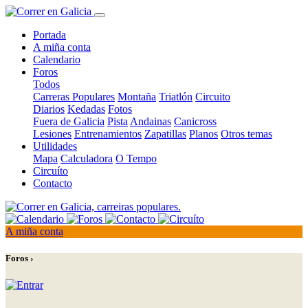
Portada
A miña conta
Calendario
Foros
Todos
Carreras Populares
Montaña
Triatlón
Circuito
Diarios
Kedadas
Fotos
Fuera de Galicia
Pista
Andainas
Canicross
Lesiones
Entrenamientos
Zapatillas
Planos
Otros temas
Utilidades
Mapa
Calculadora
O Tempo
Circuíto
Contacto
A miña conta
Foros ›