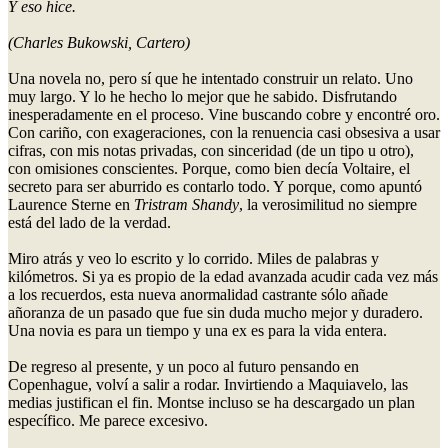
Y eso hice.
(Charles Bukowski, Cartero)
Una novela no, pero sí que he intentado construir un relato. Uno
muy largo. Y lo he hecho lo mejor que he sabido. Disfrutando
inesperadamente en el proceso. Vine buscando cobre y encontré oro.
Con cariño, con exageraciones, con la renuencia casi obsesiva a usar
cifras, con mis notas privadas, con sinceridad (de un tipo u otro),
con omisiones conscientes. Porque, como bien decía Voltaire, el
secreto para ser aburrido es contarlo todo. Y porque, como apuntó
Laurence Sterne en
Tristram Shandy
, la verosimilitud no siempre
está del lado de la verdad.
Miro atrás y veo lo escrito y lo corrido. Miles de palabras y
kilómetros. Si ya es propio de la edad avanzada acudir cada vez más
a los recuerdos, esta nueva anormalidad castrante sólo añade
añoranza de un pasado que fue sin duda mucho mejor y duradero.
Una novia es para un tiempo y una ex es para la vida entera.
De regreso al presente, y un poco al futuro pensando en
Copenhague, volví a salir a rodar. Invirtiendo a Maquiavelo, las
medias justifican el fin. Montse incluso se ha descargado un plan
específico. Me parece excesivo.