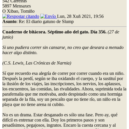
542 Carreiras
5897 Mensaxes
O Xibao, Tomiño
Lun, 28 Xuñ 2021, 19:56
Asunto
: Re: El diario gatuno de Slump
Cuaderno de bitácora. Séptimo año del gato. Día 356.
(27 de
junio)
Si uno pudiera correr sin cansarse, no creo que deseara a menudo
hacer algo distinto.
(C.S. Lewis, Las Crónicas de Narnia)
Sí que recuerdo esa alegría de correr por correr cuando era un niño.
Después la perdí, según se iba oxidando el cuerpo, y la sustituí por
la ilusión de los viajes, las inscripciones, los nervios, los aplausos,
los encuentros, las comidas, las rivalidades. Ahora, suprimida toda la
parafernalia que me motivaba, ando despistado como una hormiga
separada de la fila, soy un pescaíto que no tiene río, un niño en la
playa que no tiene arena ni cubito.
No es un drama. Estar desganado es sólo una fase. Pero ay, qué
difícil es entrenar con ella. Doy los primeros pasos y son
pesadísimos, pegajosos, ingratos. Encaro la cuesta cercana y al