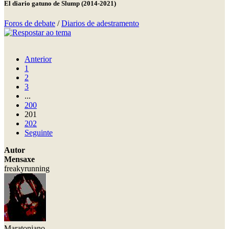
El diario gatuno de Slump (2014-2021)
Foros de debate
/
Diarios de adestramento
Anterior
1
2
3
...
200
201
202
Seguinte
Autor
Mensaxe
freakyrunning
Maratoniano