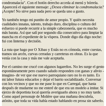
condromalacia". Con el botón derecho acceda al menú y bórrela.
Aparecerá el siguiente mensaje:
¿Desea eliminar la condromalacia?
¡Acepte! No sirve para nada pero se queda uno a gusto.
Yo también tengo mi puntito de amor propio. Y quién necesita
cualidades innatas, talento, trabajo duro, disciplina o cultura del
esfuerzo si puede recurrir a la simple cabezonería, que es mucho
más barata. Así que salí por segundo día consecutivo para limpiar la
mancha en el expediente de la víspera. Donde digo día digo noche:
fui con linterna y decisión.
La ruta que hago por O Xibao y Estás no es cómoda, entre cuestas,
tramos sin arcén, curvas cerradas y carreteras en obras. Es la que
venía con la casa y más me vale aceptarla.
Por el camino me crucé con algunos lugareños. No les surge el gesto
espontáneamente pero cuando saludo responden con ganas y alivio -
imagino- de ver que ese nuevo parroquiano raro no lo es tanto. Es
mi labor futura educarlos y dejar el barrio sociabilizado. Conversar
con los vecinos y que no me pase lo que en Carregal, que hasta
después de mudarme no me enteré de que era un modelo a imitar. Si
ejerzo de deportista local querría averiguarlo ahora y no muy tarde.
Como aquel personaje de Molière que una mañana descubría,
atónito, que toda su vida había estado hablando en prosa sin saberlo.