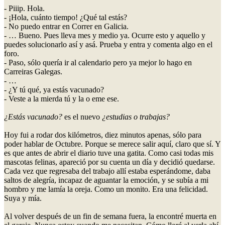
- Piiip. Hola.
- ¡Hola, cuánto tiempo! ¿Qué tal estás?
- No puedo entrar en Correr en Galicia.
- … Bueno. Pues lleva mes y medio ya. Ocurre esto y aquello y
puedes solucionarlo así y asá. Prueba y entra y comenta algo en el
foro.
- Paso, sólo quería ir al calendario pero ya mejor lo hago en
Carreiras Galegas.
- …
- ¿Y tú qué, ya estás vacunado?
- Veste a la mierda tú y la o eme ese.
¿Estás vacunado?
es el nuevo
¿estudias o trabajas?
Hoy fui a rodar dos kilómetros, diez minutos apenas, sólo para
poder hablar de Octubre. Porque se merece salir aquí, claro que sí. Y
es que antes de abrir el diario tuve una gatita. Como casi todas mis
mascotas felinas, apareció por su cuenta un día y decidió quedarse.
Cada vez que regresaba del trabajo allí estaba esperándome, daba
saltos de alegría, incapaz de aguantar la emoción, y se subía a mi
hombro y me lamía la oreja. Como un monito. Era una felicidad.
Suya y mía.
Al volver después de un fin de semana fuera, la encontré muerta en