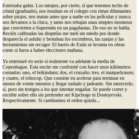
Estrenaba gafas. Los miopes, por cierto, sí que tenemos techo de
cristal (graduado), nos insultan en el colegio con rimas difamantes
sobre piojos, nos matan antes que a nadie en las películas y nunca
nos llevamos a la chica, y tanto nos rebajan unas simples monturas
que convierten a Supermán en un pagafantas. De eso no se habla.
Recién calibradas las dioptrías me metí sin miedo por donde
desparecía el asfalto y brotaban los escombros, las zanjas y las
herramientas sin recoger. El barrio de Estás se levanta en obras
como si fuera a haber elecciones mañana.
Ya entrenaré en serio si realmente va adelante la media de
Copenhague. Esta noche me conformé con hacer unos kilómetros
contados: uno, el brikindans; dos, el cruzaíto; tres, el maiquelyason;
y cuatro, el robocop. Que consiste en acelerar para terminar en
menos de veinte minutos y llegar sudado y jadeante. Sin merecerlo,
sí, pero sin testigos a los que intentar engañar. Se puede correr y
escribir sobre ello sin pretender ser Kipchoge ni Dostoyevski.
Respectivamente. Si cambiamos el orden quizás...