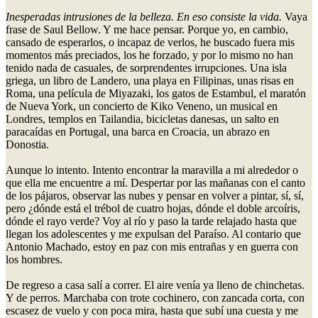
Inesperadas intrusiones de la belleza. En eso consiste la vida.
Vaya
frase de Saul Bellow. Y me hace pensar. Porque yo, en cambio,
cansado de esperarlos, o incapaz de verlos, he buscado fuera mis
momentos más preciados, los he forzado, y por lo mismo no han
tenido nada de casuales, de sorprendentes irrupciones. Una isla
griega, un libro de Landero, una playa en Filipinas, unas risas en
Roma, una película de Miyazaki, los gatos de Estambul, el maratón
de Nueva York, un concierto de Kiko Veneno, un musical en
Londres, templos en Tailandia, bicicletas danesas, un salto en
paracaídas en Portugal, una barca en Croacia, un abrazo en
Donostia.
Aunque lo intento. Intento encontrar la maravilla a mi alrededor o
que ella me encuentre a mí. Despertar por las mañanas con el canto
de los pájaros, observar las nubes y pensar en volver a pintar, sí, sí,
pero ¿dónde está el trébol de cuatro hojas, dónde el doble arcoíris,
dónde el rayo verde? Voy al río y paso la tarde relajado hasta que
llegan los adolescentes y me expulsan del Paraíso. Al contario que
Antonio Machado, estoy en paz con mis entrañas y en guerra con
los hombres.
De regreso a casa salí a correr. El aire venía ya lleno de chinchetas.
Y de perros. Marchaba con trote cochinero, con zancada corta, con
escasez de vuelo y con poca mira, hasta que subí una cuesta y me