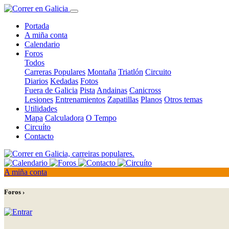
Portada
A miña conta
Calendario
Foros
Todos
Carreras Populares
Montaña
Triatlón
Circuito
Diarios
Kedadas
Fotos
Fuera de Galicia
Pista
Andainas
Canicross
Lesiones
Entrenamientos
Zapatillas
Planos
Otros temas
Utilidades
Mapa
Calculadora
O Tempo
Circuíto
Contacto
A miña conta
Foros ›