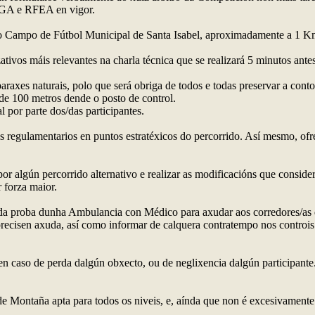
FGA e RFEA en vigor.
no Campo de Fútbol Municipal de Santa Isabel, aproximadamente a 1 Km.
zativos máis relevantes na charla técnica que se realizará 5 minutos ant
raxes naturais, polo que será obriga de todos e todas preservar a contor
 de 100 metros dende o posto de control.
 por parte dos/das participantes.
os regulamentarios en puntos estratéxicos do percorrido. Así mesmo, ofr
por algún percorrido alternativo e realizar as modificacións que conside
 forza maior.
n da proba dunha Ambulancia con Médico para axudar aos corredores/as 
e precisen axuda, así como informar de calquera contratempo nos contro
en caso de perda dalgún obxecto, ou de neglixencia dalgún participante
de Montaña apta para todos os niveis, e, aínda que non é excesivamente