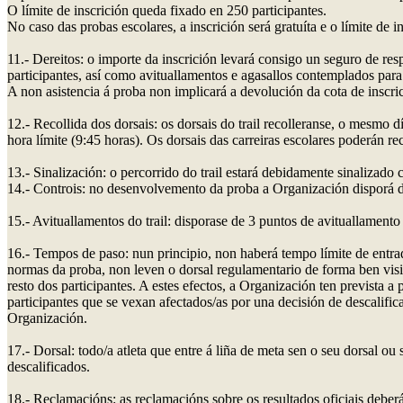
O límite de inscrición queda fixado en 250 participantes.
No caso das probas escolares, a inscrición será gratuíta e o límite de in
11.- Dereitos: o importe da inscrición levará consigo un seguro de re
participantes, así como avituallamentos e agasallos contemplados para t
A non asistencia á proba non implicará a devolución da cota de inscri
12.- Recollida dos dorsais: os dorsais do trail recolleranse, o mesmo d
hora límite (9:45 horas). Os dorsais das carreiras escolares poderán re
13.- Sinalización: o percorrido do trail estará debidamente sinalizado 
14.- Controis: no desenvolvemento da proba a Organización disporá dos
15.- Avituallamentos do trail: disporase de 3 puntos de avituallamento
16.- Tempos de paso: nun principio, non haberá tempo límite de entrad
normas da proba, non leven o dorsal regulamentario de forma ben visi
resto dos participantes. A estes efectos, a Organización ten prevista 
participantes que se vexan afectados/as por una decisión de descalif
Organización.
17.- Dorsal: todo/a atleta que entre á liña de meta sen o seu dorsal 
descalificados.
18.- Reclamacións: as reclamacións sobre os resultados oficiais debe