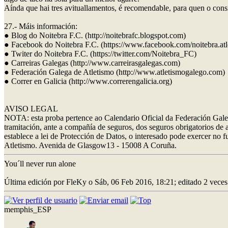
Aínda que hai tres avituallamentos, é recomendable, para quen o consid
27.- Máis información:
● Blog do Noitebra F.C. (http://noitebrafc.blogspot.com)
● Facebook do Noitebra F.C. (https://www.facebook.com/noitebra.atl
● Twiter do Noitebra F.C. (https://twitter.com/Noitebra_FC)
● Carreiras Galegas (http://www.carreirasgalegas.com)
● Federación Galega de Atletismo (http://www.atletismogalego.com)
● Correr en Galicia (http://www.correrengalicia.org)
AVISO LEGAL
NOTA: esta proba pertence ao Calendario Oficial da Federación Galega
tramitación, ante a compañía de seguros, dos seguros obrigatorios de 
establece a lei de Protección de Datos, o interesado pode exercer no f
Atletismo. Avenida de Glasgow13 - 15008 A Coruña.
You´ll never run alone
Última edición por FleKy o Sáb, 06 Feb 2016, 18:21; editado 2 veces
memphis_ESP