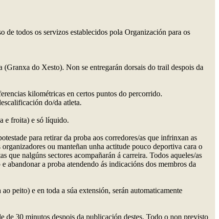
so de todos os servizos establecidos pola Organización para os
ída (Granxa do Xesto). Non se entregarán dorsais do trail despois da
eferencias kilométricas en certos puntos do percorrido.
scalificación do/da atleta.
e froita) e só líquido.
testade para retirar da proba aos corredores/as que infrinxan as
os organizadores ou manteñan unha actitude pouco deportiva cara o
istas que nalgúns sectores acompañarán á carreira. Todos aqueles/as
imo e abandonar a proba atendendo ás indicacións dos membros da
a ao peito) e en toda a súa extensión, serán automaticamente
de de 30 minutos despois da publicación destes. Todo o non previsto