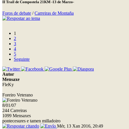
II Trail de Compostela 21KM -13 de Marzo-
Foros de debate
/
Carreiras de Montaña
1
2
3
4
5
Seguinte
Autor
Mensaxe
FleKy
Foreiro Veterano
8/01/07
244 Carreiras
1099 Mensaxes
pontecesures e tamen milladoiro
Mér, 13 Xan 2016, 20:49