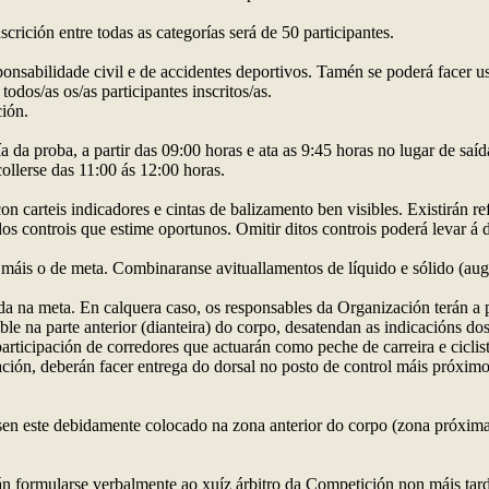
scrición entre todas as categorías será de 50 participantes.
sponsabilidade civil e de accidentes deportivos. Tamén se poderá facer u
odos/as os/as participantes inscritos/as.
ción.
ía da proba, a partir das 09:00 horas e ata as 9:45 horas no lugar de sa
collerse das 11:00 ás 12:00 horas.
con carteis indicadores e cintas de balizamento ben visibles. Existirán r
 controis que estime oportunos. Omitir ditos controis poderá levar á de
 máis o de meta. Combinaranse avituallamentos de líquido e sólido (auga 
a na meta. En calquera caso, os responsables da Organización terán a po
ble na parte anterior (dianteira) do corpo, desatendan as indicacións d
a participación de corredores que actuarán como peche de carreira e cicl
icación, deberán facer entrega do dorsal no posto de control máis próx
ou sen este debidamente colocado na zona anterior do corpo (zona próxim
rán formularse verbalmente ao xuíz árbitro da Competición non máis tar