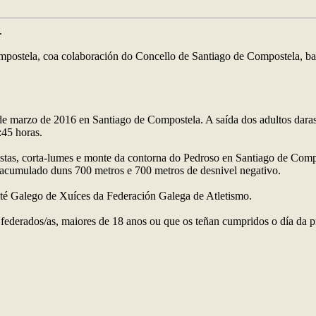
.
ompostela, coa colaboración do Concello de Santiago de Compostela, b
 de marzo de 2016 en Santiago de Compostela. A saída dos adultos dar
:45 horas.
, pistas, corta-lumes e monte da contorna do Pedroso en Santiago de Com
o acumulado duns 700 metros e 700 metros de desnivel negativo.
mité Galego de Xuíces da Federación Galega de Atletismo.
 non federados/as, maiores de 18 anos ou que os teñan cumpridos o día d