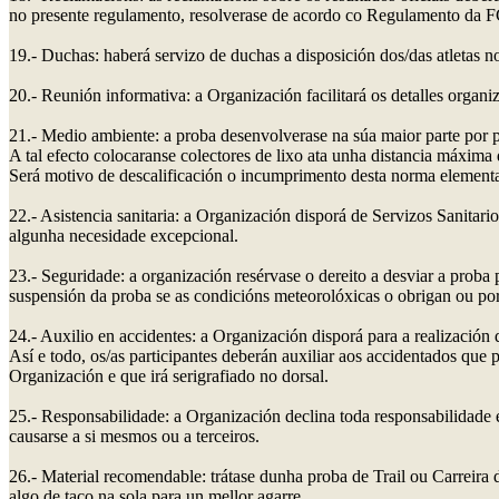
no presente regulamento, resolverase de acordo co Regulamento da 
19.- Duchas: haberá servizo de duchas a disposición dos/das atletas 
20.- Reunión informativa: a Organización facilitará os detalles organi
21.- Medio ambiente: a proba desenvolverase na súa maior parte por pa
A tal efecto colocaranse colectores de lixo ata unha distancia máxima
Será motivo de descalificación o incumprimento desta norma elemental
22.- Asistencia sanitaria: a Organización disporá de Servizos Sanitari
algunha necesidade excepcional.
23.- Seguridade: a organización resérvase o dereito a desviar a proba 
suspensión da proba se as condicións meteorolóxicas o obrigan ou por
24.- Auxilio en accidentes: a Organización disporá para a realizació
Así e todo, os/as participantes deberán auxiliar aos accidentados qu
Organización e que irá serigrafiado no dorsal.
25.- Responsabilidade: a Organización declina toda responsabilidade 
causarse a si mesmos ou a terceiros.
26.- Material recomendable: trátase dunha proba de Trail ou Carreira 
algo de taco na sola para un mellor agarre.