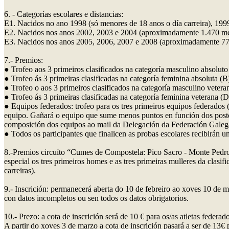
6. - Categorías escolares e distancias:
E1. Nacidos no ano 1998 (só menores de 18 anos o día carreira), 199
E2. Nacidos nos anos 2002, 2003 e 2004 (aproximadamente 1.470 met
E3. Nacidos nos anos 2005, 2006, 2007 e 2008 (aproximadamente 775
7.- Premios:
● Trofeo aos 3 primeiros clasificados na categoría masculino absoluto
● Trofeo ás 3 primeiras clasificadas na categoría feminina absoluta (B
● Trofeo o aos 3 primeiros clasificados na categoría masculino vetera
● Trofeo ás 3 primeiras clasificadas na categoría feminina veterana (D
● Equipos federados: trofeo para os tres primeiros equipos federados 
equipo. Gañará o equipo que sume menos puntos en función dos postos 
composición dos equipos ao mail da Delegación da Federación Galega
● Todos os participantes que finalicen as probas escolares recibirán 
8.-Premios circuíto “Cumes de Compostela: Pico Sacro - Monte Pedroso
especial os tres primeiros homes e as tres primeiras mulleres da cla
carreiras).
9.- Inscrición: permanecerá aberta do 10 de febreiro ao xoves 10 de m
con datos incompletos ou sen todos os datos obrigatorios.
10.- Prezo: a cota de inscrición será de 10 € para os/as atletas federa
A partir do xoves 3 de marzo a cota de inscrición pasará a ser de 13€ p