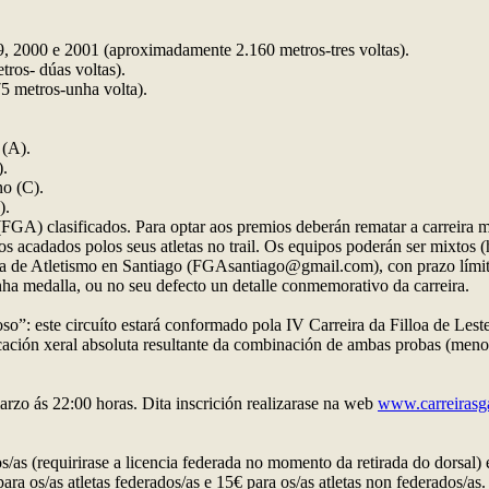
9, 2000 e 2001 (aproximadamente 2.160 metros-tres voltas).
ros- dúas voltas).
 metros-unha volta).
 (A).
).
no (C).
).
(FGA) clasificados. Para optar aos premios deberán rematar a carreira 
acadados polos seus atletas no trail. Os equipos poderán ser mixtos (h
 de Atletismo en Santiago (FGAsantiago@gmail.com), con prazo límite
unha medalla, ou no seu defecto un detalle conmemorativo da carreira.
”: este circuíto estará conformado pola IV Carreira da Filloa de Lest
sificación xeral absoluta resultante da combinación de ambas probas (me
arzo ás 22:00 horas. Dita inscrición realizarase na web
www.carreirasg
dos/as (requirirase a licencia federada no momento da retirada do dorsal) 
ara os/as atletas federados/as e 15€ para os/as atletas non federados/as.