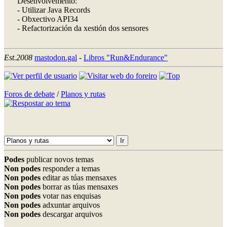
Desenvolvemento:
- Utilizar Java Records
- Obxectivo API34
- Refactorización da xestión dos sensores
Est.2008
mastodon.gal
-
Libros "Run&Endurance"
Foros de debate
/
Planos y rutas
Podes
publicar novos temas
Non podes
responder a temas
Non podes
editar as túas mensaxes
Non podes
borrar as túas mensaxes
Non podes
votar nas enquisas
Non podes
adxuntar arquivos
Non podes
descargar arquivos