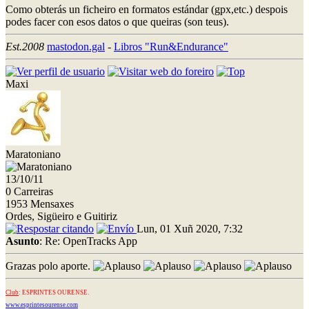
Como obterás un ficheiro en formatos estándar (gpx,etc.) despois
podes facer con esos datos o que queiras (son teus).
Est.2008
mastodon.gal
-
Libros "Run&Endurance"
Maxi
Maratoniano
13/10/11
0 Carreiras
1953 Mensaxes
Ordes, Sigüeiro e Guitiriz
Lun, 01 Xuñ 2020, 7:32
Asunto
: Re: OpenTracks App
Grazas polo aporte.
Club
: ESPRINTES OURENSE.
www.esprintesourense.com