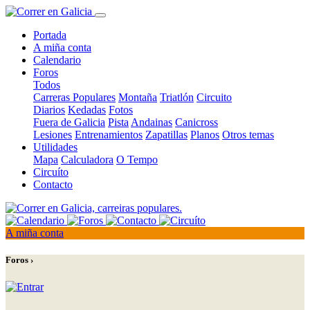
Portada
A miña conta
Calendario
Foros
Todos
Carreras Populares
Montaña
Triatlón
Circuito
Diarios
Kedadas
Fotos
Fuera de Galicia
Pista
Andainas
Canicross
Lesiones
Entrenamientos
Zapatillas
Planos
Otros temas
Utilidades
Mapa
Calculadora
O Tempo
Circuíto
Contacto
A miña conta
Foros ›