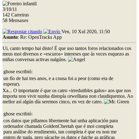
3/10/11
142 Carreiras
58 Mensaxes
Ven, 10 Xul 2020, 11:50
Asunto
: Re: OpenTracks App
Ui, canto tempo hai disto! É que uso tantos foros relacionados cos
meus moi diversos e «escuros» intereses que ás veces esquezo as
miñas conversas activas nalgúns.
ghose escribió:
un fío de hai tres anos, e a cousa foi a peor (como era de
esperar).
Xa... O importante é que os catro «irredutibles galos» aos que nos
importa non vivir nunha distopía orwelliana non claudiquemos. Ao
mellor así algún día seremos cinco, en vez de catro.
ghose escribió:
cos datos que pillamos libremente hai unha aplicación para
ordenador chamada GoldenCheetah que é moi completa
para análise do rendimento, tan completa é que eu non me
entero de nada, pero sácache os datos e faiche as gráficas