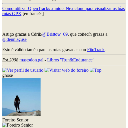
Como utilizar OpenTracks xunto a Nextcloud para visualizar as túas
rutas GPX
[en francés]
Artigo grazas a Cdrik/
@Bristow_69
, que coñecín grazas a
@dennisguse
Esto é válido tamén para as rutas gravadas con
FitoTrack
.
Est.2008
mastodon.gal
-
Libros "Run&Endurance"
ghose
Foreiro Senior