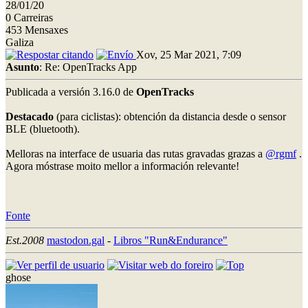
28/01/20
0 Carreiras
453 Mensaxes
Galiza
Xov, 25 Mar 2021, 7:09
Asunto
: Re: OpenTracks App
Publicada a versión 3.16.0 de
OpenTracks
Destacado
(para ciclistas): obtención da distancia desde o sensor
BLE (bluetooth).
Melloras na interface de usuaria das rutas gravadas grazas a
@rgmf
.
Agora móstrase moito mellor a información relevante!
Fonte
Est.2008
mastodon.gal
-
Libros "Run&Endurance"
ghose