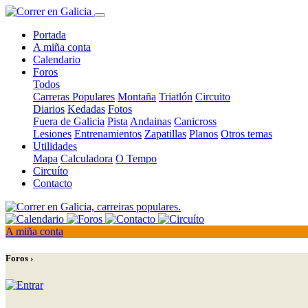
Portada
A miña conta
Calendario
Foros
Todos
Carreras Populares
Montaña
Triatlón
Circuito
Diarios
Kedadas
Fotos
Fuera de Galicia
Pista
Andainas
Canicross
Lesiones
Entrenamientos
Zapatillas
Planos
Otros temas
Utilidades
Mapa
Calculadora
O Tempo
Circuíto
Contacto
A miña conta
Foros ›