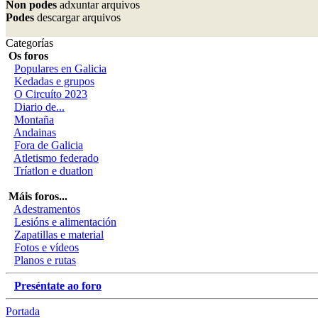
Non podes
adxuntar arquivos
Podes
descargar arquivos
Categorías
Os foros
Populares en Galicia
Kedadas e grupos
O Circuíto 2023
Diario de...
Montaña
Andainas
Fora de Galicia
Atletismo federado
Tríatlon e duatlon
Máis foros...
Adestramentos
Lesións e alimentación
Zapatillas e material
Fotos e vídeos
Planos e rutas
Preséntate ao foro
Portada