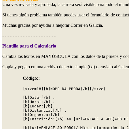
Una vez revisada y aprobada, la carrera será visible para todo el mun
Si tienes algún problema también puedes usar el formulario de contac
Muchas gracias por ayudar a mejorar Correr en Galicia.
- - - - - - - - - - - - - - - - - - - - -
Plantilla para el Calendario
Cambia los textos en MAYÚSCULA con los datos de la prueba y compl
Copia y pégalo en una archivo de texto simple (txt) o envíalo al Calen
Código::
[size=18][b]NOME DA PROBA[/b][/size]

[b]Data:[/b] .

[b]Hora:[/b] .

[b]Lugar:[/b] .

[b]Distancia:[/b] .

[b]Organiza:[/b] .

[b]Inscrición:[/b] en [url=ENLACE Á WEB]WEB DE
[b][url=ENLACE AO FORO]/ Máis información da C