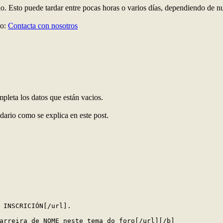
do. Esto puede tardar entre pocas horas o varios días, dependiendo de n
to:
Contacta con nosotros
eta los datos que están vacios.
dario como se explica en este post.
 INSCRICIÓN[/url].

arreira de NOME neste tema do foro[/url][/b]
