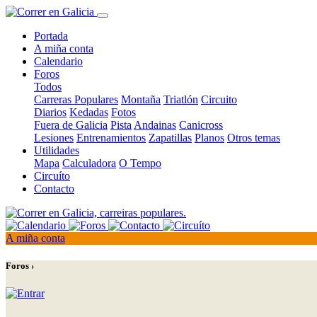
Portada
A miña conta
Calendario
Foros
Todos
Carreras Populares
Montaña
Triatlón
Circuito
Diarios
Kedadas
Fotos
Fuera de Galicia
Pista
Andainas
Canicross
Lesiones
Entrenamientos
Zapatillas
Planos
Otros temas
Utilidades
Mapa
Calculadora
O Tempo
Circuíto
Contacto
A miña conta
Foros ›