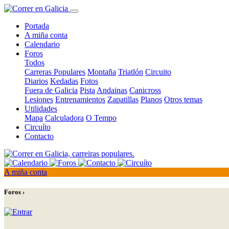
Portada
A miña conta
Calendario
Foros
Todos
Carreras Populares
Montaña
Triatlón
Circuito
Diarios
Kedadas
Fotos
Fuera de Galicia
Pista
Andainas
Canicross
Lesiones
Entrenamientos
Zapatillas
Planos
Otros temas
Utilidades
Mapa
Calculadora
O Tempo
Circuíto
Contacto
A miña conta
Foros ›