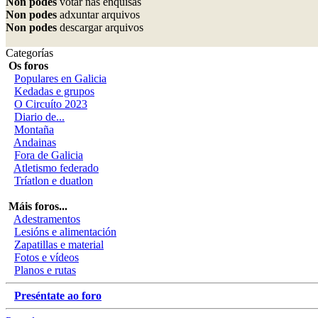
Non podes
votar nas enquisas
Non podes
adxuntar arquivos
Non podes
descargar arquivos
Categorías
Os foros
Populares en Galicia
Kedadas e grupos
O Circuíto 2023
Diario de...
Montaña
Andainas
Fora de Galicia
Atletismo federado
Tríatlon e duatlon
Máis foros...
Adestramentos
Lesións e alimentación
Zapatillas e material
Fotos e vídeos
Planos e rutas
Preséntate ao foro