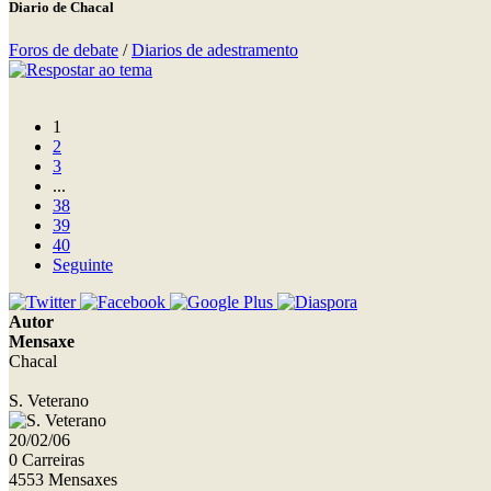
Diario de Chacal
Foros de debate
/
Diarios de adestramento
1
2
3
...
38
39
40
Seguinte
Autor
Mensaxe
Chacal
S. Veterano
20/02/06
0 Carreiras
4553 Mensaxes