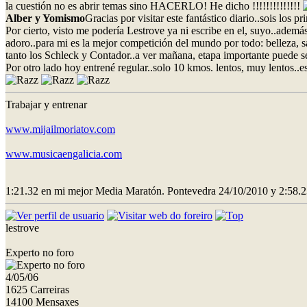
la cuestión no es abrir temas sino HACERLO! He dicho !!!!!!!!!!!!!!
Alber y Yomismo
Gracias por visitar este fantástico diario..sois los
Por cierto, visto me podería Lestrove ya ni escribe en el, suyo..adem
adoro..para mi es la mejor competición del mundo por todo: belleza, s
tanto los Schleck y Contador..a ver mañana, etapa importante puede s
Por otro lado hoy entrené regular..solo 10 kmos. lentos, muy lentos
Trabajar y entrenar
www.mijailmoriatov.com
www.musicaengalicia.com
1:21.32 en mi mejor Media Maratón. Pontevedra 24/10/2010 y 2:58.2
lestrove
Experto no foro
4/05/06
1625 Carreiras
14100 Mensaxes