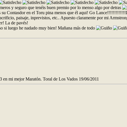
 primeros y seguro que tenéis buen premio por lo menso algo por detras
ás su Contasdor en el Toru pina menos que él aqui! Go Lance!!!!!!!!!!!!!
acrificio, paisaje, inprevistos, etc.. Apuesto claramente por mi Armstro
er! La de pavés!
..eso si luego he nadado muy bien! Mañana más de todo
3 en mi mejor Maratón. Toral de Los Vados 19/06/2011