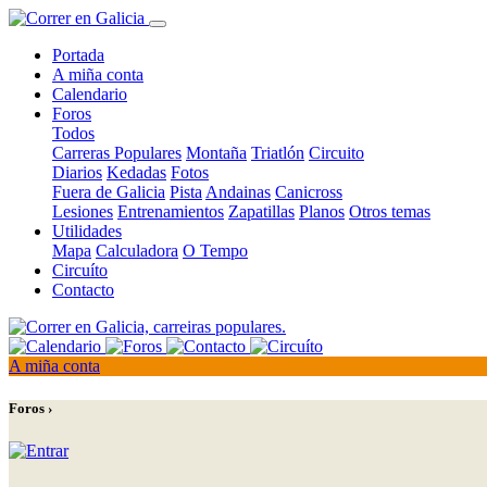
Portada
A miña conta
Calendario
Foros
Todos
Carreras Populares
Montaña
Triatlón
Circuito
Diarios
Kedadas
Fotos
Fuera de Galicia
Pista
Andainas
Canicross
Lesiones
Entrenamientos
Zapatillas
Planos
Otros temas
Utilidades
Mapa
Calculadora
O Tempo
Circuíto
Contacto
A miña conta
Foros ›