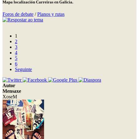
Mapa localización Carreiras en Galicia.
Foros de debate
/
Planos y rutas
1
2
3
4
5
6
Seguinte
Autor
Mensaxe
XoseM