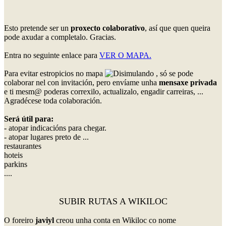
Esto pretende ser un
proxecto colaborativo
, así que quen queira
pode axudar a completalo. Gracias.
Entra no seguinte enlace para
VER O MAPA.
Para evitar estropicios no mapa
, só se pode
colaborar nel con invitación, pero envíame unha
mensaxe privada
e ti mesm@ poderas correxilo, actualizalo, engadir carreiras, ...
Agradécese toda colaboración.
Será útil para:
- atopar indicacións para chegar.
- atopar lugares preto de ...
restaurantes
hoteis
parkins
....
SUBIR RUTAS A WIKILOC
O foreiro
javiyl
creou unha conta en Wikiloc co nome