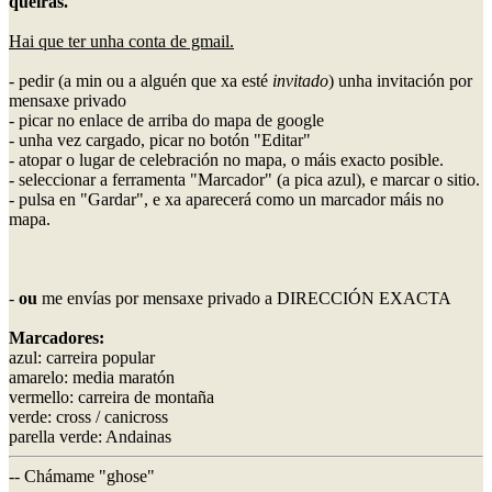
queiras.
Hai que ter unha conta de gmail.
- pedir (a min ou a alguén que xa esté
invitado
) unha invitación por
mensaxe privado
- picar no enlace de arriba do mapa de google
- unha vez cargado, picar no botón "Editar"
- atopar o lugar de celebración no mapa, o máis exacto posible.
- seleccionar a ferramenta "Marcador" (a pica azul), e marcar o sitio.
- pulsa en "Gardar", e xa aparecerá como un marcador máis no
mapa.
-
ou
me envías por mensaxe privado a DIRECCIÓN EXACTA
Marcadores:
azul: carreira popular
amarelo: media maratón
vermello: carreira de montaña
verde: cross / canicross
parella verde: Andainas
-- Chámame "ghose"