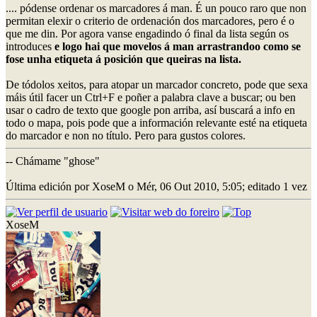
.... pódense ordenar os marcadores á man. É un pouco raro que non
permitan elexir o criterio de ordenación dos marcadores, pero é o
que me din. Por agora vanse engadindo ó final da lista según os
introduces
e logo hai que movelos á man arrastrandoo como se
fose unha etiqueta á posición que queiras na lista.
De tódolos xeitos, para atopar un marcador concreto, pode que sexa
máis útil facer un Ctrl+F e poñer a palabra clave a buscar; ou ben
usar o cadro de texto que google pon arriba, así buscará a info en
todo o mapa, pois pode que a información relevante esté na etiqueta
do marcador e non no título. Pero para gustos colores.
-- Chámame "ghose"
Última edición por XoseM o Mér, 06 Out 2010, 5:05; editado 1 vez
XoseM