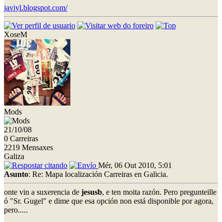
javiyl.blogspot.com/
XoseM
Mods
21/10/08
0 Carreiras
2219 Mensaxes
Galiza
Mér, 06 Out 2010, 5:01
Asunto
: Re: Mapa localización Carreiras en Galicia.
onte vin a suxerencia de
jesusb
, e ten moita razón. Pero pregunteille
ó "Sr. Gugel" e dime que esa opción non está disponible por agora,
pero.....