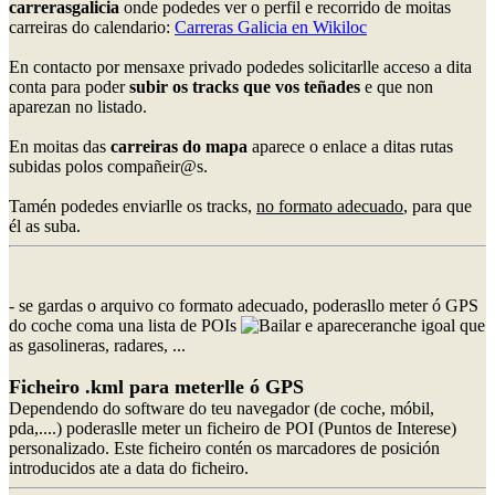
carrerasgalicia
onde podedes ver o perfil e recorrido de moitas
carreiras do calendario:
Carreras Galicia en Wikiloc
En contacto por mensaxe privado podedes solicitarlle acceso a dita
conta para poder
subir os tracks que vos teñades
e que non
aparezan no listado.
En moitas das
carreiras do mapa
aparece o enlace a ditas rutas
subidas polos compañeir@s.
Tamén podedes enviarlle os tracks,
no formato adecuado
, para que
él as suba.
- se gardas o arquivo co formato adecuado, poderasllo meter ó GPS
do coche coma una lista de POIs
e apareceranche igoal que
as gasolineras, radares, ...
Ficheiro .kml para meterlle ó GPS
Dependendo do software do teu navegador (de coche, móbil,
pda,....) poderaslle meter un ficheiro de POI (Puntos de Interese)
personalizado. Este ficheiro contén os marcadores de posición
introducidos ate a data do ficheiro.