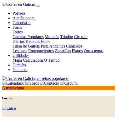
Portada
A miña conta
Calendario
Foros
Todos
Carreras Populares
Montaña
Triatlón
Circuito
Diarios
Kedadas
Fotos
Fuera de Galicia
Pista
Andainas
Canicross
Lesiones
Entrenamientos
Zapatillas
Planos
Otros temas
Utilidades
Mapa
Calculadora
O Tempo
Circuíto
Contacto
A miña conta
Foros ›