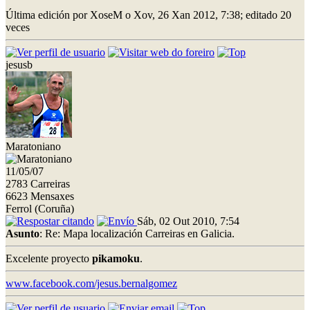
Última edición por XoseM o Xov, 26 Xan 2012, 7:38; editado 20
veces
jesusb
Maratoniano
11/05/07
2783 Carreiras
6623 Mensaxes
Ferrol (Coruña)
Sáb, 02 Out 2010, 7:54
Asunto
: Re: Mapa localización Carreiras en Galicia.
Excelente proyecto
pikamoku
.
www.facebook.com/jesus.bernalgomez