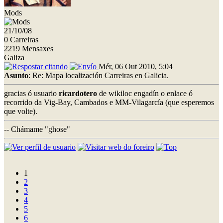
Mods
21/10/08
0 Carreiras
2219 Mensaxes
Galiza
Mér, 06 Out 2010, 5:04
Asunto
: Re: Mapa localización Carreiras en Galicia.
gracias ó usuario
ricardotero
de wikiloc engadín o enlace ó
recorrido da Vig-Bay, Cambados e MM-Vilagarcía (que esperemos
que volte).
-- Chámame "ghose"
1
2
3
4
5
6