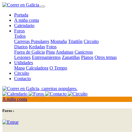
Portada
A miña conta
Calendario
Foros
Todos
Carreras Populares
Montaña
Triatlón
Circuito
Diarios
Kedadas
Fotos
Fuera de Galicia
Pista
Andainas
Canicross
Lesiones
Entrenamientos
Zapatillas
Planos
Otros temas
Utilidades
Mapa
Calculadora
O Tempo
Circuíto
Contacto
A miña conta
Foros ›