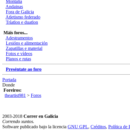
Montaña
Andainas
Fora de Galicia
Atletismo federado
Tríatlon e duatlon
Máis foros...
Adestramentos
Lesións e alimentación
Zapatillas e material
Fotos e vídeos
Planos e rutas
Preséntate ao foro
Portada
Donde
Foreiros:
theartist981
>
Foros
2003-2018
Correr en Galicia
Correndo xuntos.
Software publicado bajo la licencia
GNU GPL
,
Créditos
,
Política de 