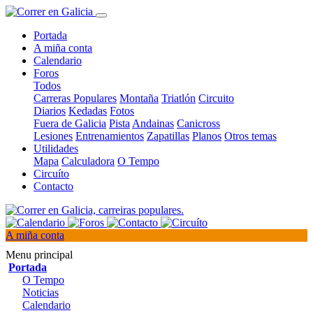
Portada
A miña conta
Calendario
Foros
Todos
Carreras Populares
Montaña
Triatlón
Circuito
Diarios
Kedadas
Fotos
Fuera de Galicia
Pista
Andainas
Canicross
Lesiones
Entrenamientos
Zapatillas
Planos
Otros temas
Utilidades
Mapa
Calculadora
O Tempo
Circuíto
Contacto
A miña conta
Menu principal
Portada
O Tempo
Noticias
Calendario