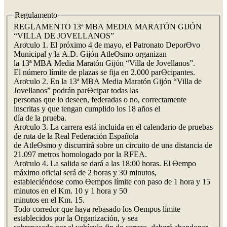
Regulamento
REGLAMENTO 13ª MBA MEDIA MARATÓN GIJÓN
“VILLA DE JOVELLANOS”
Arơculo 1. El próximo 4 de mayo, el Patronato DeporƟvo
Municipal y la A.D. Gijón AtleƟsmo organizan
la 13ª MBA Media Maratón Gijón “Villa de Jovellanos”.
El número límite de plazas se fija en 2.000 parƟcipantes.
Arơculo 2. En la 13ª MBA Media Maratón Gijón “Villa de
Jovellanos” podrán parƟcipar todas las
personas que lo deseen, federadas o no, correctamente
inscritas y que tengan cumplido los 18 años el
día de la prueba.
Arơculo 3. La carrera está incluida en el calendario de pruebas
de ruta de la Real Federación Española
de AtleƟsmo y discurrirá sobre un circuito de una distancia de
21.097 metros homologado por la RFEA.
Arơculo 4. La salida se dará a las 18:00 horas. El Ɵempo
máximo oficial será de 2 horas y 30 minutos,
estableciéndose como Ɵempos límite con paso de 1 hora y 15
minutos en el Km. 10 y 1 hora y 50
minutos en el Km. 15.
Todo corredor que haya rebasado los Ɵempos límite
establecidos por la Organización, y sea