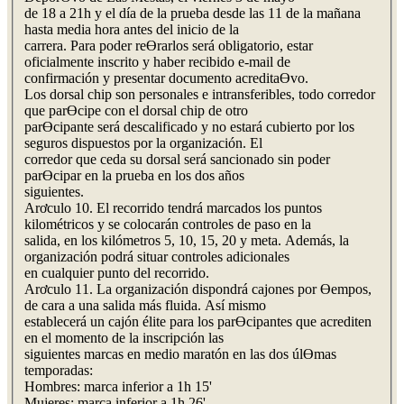
de 18 a 21h y el día de la prueba desde las 11 de la mañana
hasta media hora antes del inicio de la
carrera. Para poder reƟrarlos será obligatorio, estar
oficialmente inscrito y haber recibido e-mail de
confirmación y presentar documento acreditaƟvo.
Los dorsal chip son personales e intransferibles, todo corredor
que parƟcipe con el dorsal chip de otro
parƟcipante será descalificado y no estará cubierto por los
seguros dispuestos por la organización. El
corredor que ceda su dorsal será sancionado sin poder
parƟcipar en la prueba en los dos años
siguientes.
Arơculo 10. El recorrido tendrá marcados los puntos
kilométricos y se colocarán controles de paso en la
salida, en los kilómetros 5, 10, 15, 20 y meta. Además, la
organización podrá situar controles adicionales
en cualquier punto del recorrido.
Arơculo 11. La organización dispondrá cajones por Ɵempos,
de cara a una salida más fluida. Así mismo
establecerá un cajón élite para los parƟcipantes que acrediten
en el momento de la inscripción las
siguientes marcas en medio maratón en las dos úlƟmas
temporadas:
Hombres: marca inferior a 1h 15'
Mujeres: marca inferior a 1h 26'