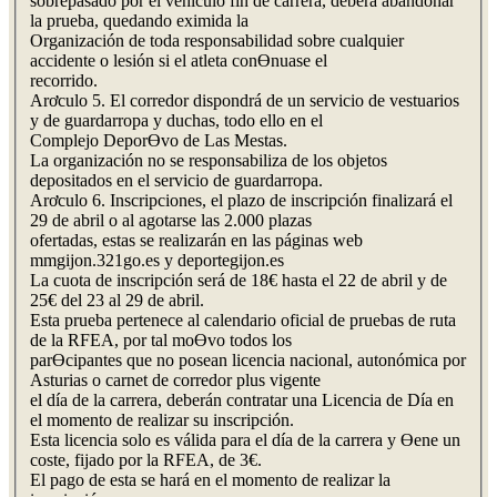
sobrepasado por el vehículo fin de carrera, deberá abandonar
la prueba, quedando eximida la
Organización de toda responsabilidad sobre cualquier
accidente o lesión si el atleta conƟnuase el
recorrido.
Arơculo 5. El corredor dispondrá de un servicio de vestuarios
y de guardarropa y duchas, todo ello en el
Complejo DeporƟvo de Las Mestas.
La organización no se responsabiliza de los objetos
depositados en el servicio de guardarropa.
Arơculo 6. Inscripciones, el plazo de inscripción finalizará el
29 de abril o al agotarse las 2.000 plazas
ofertadas, estas se realizarán en las páginas web
mmgijon.321go.es y deportegijon.es
La cuota de inscripción será de 18€ hasta el 22 de abril y de
25€ del 23 al 29 de abril.
Esta prueba pertenece al calendario oficial de pruebas de ruta
de la RFEA, por tal moƟvo todos los
parƟcipantes que no posean licencia nacional, autonómica por
Asturias o carnet de corredor plus vigente
el día de la carrera, deberán contratar una Licencia de Día en
el momento de realizar su inscripción.
Esta licencia solo es válida para el día de la carrera y Ɵene un
coste, fijado por la RFEA, de 3€.
El pago de esta se hará en el momento de realizar la