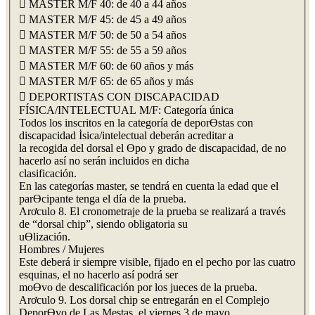
 MASTER M/F 40: de 40 a 44 años
 MASTER M/F 45: de 45 a 49 años
 MASTER M/F 50: de 50 a 54 años
 MASTER M/F 55: de 55 a 59 años
 MASTER M/F 60: de 60 años y más
 MASTER M/F 65: de 65 años y más
 DEPORTISTAS CON DISCAPACIDAD
FÍSICA/INTELECTUAL M/F: Categoría única
Todos los inscritos en la categoría de deporƟstas con
discapacidad İsica/intelectual deberán acreditar a
la recogida del dorsal el Ɵpo y grado de discapacidad, de no
hacerlo así no serán incluidos en dicha
clasificación.
En las categorías master, se tendrá en cuenta la edad que el
parƟcipante tenga el día de la prueba.
Arơculo 8. El cronometraje de la prueba se realizará a través
de “dorsal chip”, siendo obligatoria su
uƟlización.
Hombres / Mujeres
Este deberá ir siempre visible, fijado en el pecho por las cuatro
esquinas, el no hacerlo así podrá ser
moƟvo de descalificación por los jueces de la prueba.
Arơculo 9. Los dorsal chip se entregarán en el Complejo
DeporƟvo de Las Mestas, el viernes 3 de mayo