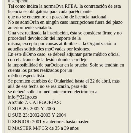
inscripción.
Tal como indica la normaƟva RFEA, la contratación de esta
licencia es obligatoria para cada parƟcipante
que no se encuentre en posesión de licencia nacional.
No se admiƟrán en ningún caso inscripciones fuera del plazo
anteriormente señalado.
Una vez realizada la inscripción, ésta se considera firme y no
procederá devolución del importe de la
misma, excepto por causas atribuibles a la Organización o
aquellas solicitudes moƟvadas por lesiones.
En este úlƟmo caso, se deberá adjuntar parte médico oficial
con el alcance de la lesión donde se refleje
la imposibilidad de parƟcipar en la prueba. Solo se tendrán en
cuenta los partes realizados por un
médico especialista.
Se permiten cambios de Ɵtularidad hasta el 22 de abril, más
allá de esa fecha no se realizarán, para ello
se deberá solicitar mediante correo electrónico a
info@321go.es
Arơculo 7. CATEGORÍAS:
 SUB 20: 2005 Y 2006
 SUB 23: 2002-2003 Y 2004
 SENIOR: 2001 y anteriores hasta master.
 MASTER M/F 35: de 35 a 39 años