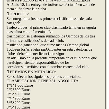
en la APP 321Go Live y en la web mmgijon.321go.es
Arơculo 18. La entrega de trofeos se efectuará en zona de
meta al finalizar la prueba.
 TROFEOS:
Se entregarán a los tres primeros clasificados/as de cada
categoría.
Trofeo clubes, al primer club clasificado tanto en categoría
masculina como femenina. La
clasificación se elaborará sumando los Ɵempos de los tres
primeros clasificados/as de cada club,
resultando ganador el que sume menos Ɵempo global.
Todos/as los/as atletas parƟcipantes en esta categoría de
clubes deberán tener licencia en vigor
en atleƟsmo en la presente temporada en el club por el que
parƟcipen, siendo responsabilidad de los
corredores inscribirse con el nombre correcto del club.
 PREMIOS EN METÁLICO:
Se establecen los siguientes premios en metálico:
CLASIFICACIÓN GENERAL ABSOLUTA
1º/1ª 1.000 Euros
2º/2ª 600 Euros
3º/3ª 400 Euros
4º/4ª 300 Euros
5º/5ª 200 Euros
6º/6ª 150 Euros