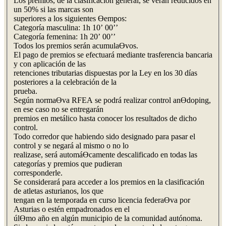
Los premios, de la clasificación general, se verán reducidos en
un 50% si las marcas son
superiores a los siguientes Ɵempos:
Categoría masculina: 1h 10’ 00’’
Categoría femenina: 1h 20’ 00’’
Todos los premios serán acumulaƟvos.
El pago de premios se efectuará mediante trasferencia bancaria
y con aplicación de las
retenciones tributarias dispuestas por la Ley en los 30 días
posteriores a la celebración de la
prueba.
Según normaƟva RFEA se podrá realizar control anƟdoping,
en ese caso no se entregarán
premios en metálico hasta conocer los resultados de dicho
control.
Todo corredor que habiendo sido designado para pasar el
control y se negará al mismo o no lo
realizase, será automáƟcamente descalificado en todas las
categorías y premios que pudieran
corresponderle.
Se considerará para acceder a los premios en la clasificación
de atletas asturianos, los que
tengan en la temporada en curso licencia federaƟva por
Asturias o estén empadronados en el
úlƟmo año en algún municipio de la comunidad autónoma.