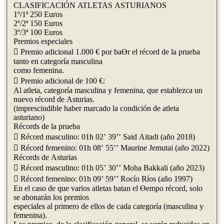
CLASIFICACIÓN ATLETAS ASTURIANOS
1º/1ª 250 Euros
2º/2ª 150 Euros
3º/3ª 100 Euros
Premios especiales
 Premio adicional 1.000 € por baƟr el récord de la prueba
tanto en categoría masculina
como femenina.
 Premio adicional de 100 €:
Al atleta, categoría masculina y femenina, que establezca un
nuevo récord de Asturias.
(imprescindible haber marcado la condición de atleta
asturiano)
Récords de la prueba
 Récord masculino: 01h 02’ 39’’ Said Aitadi (año 2018)
 Récord femenino: 01h 08’ 55’’ Maurine Jemutai (año 2022)
Récords de Asturias
 Récord masculino: 01h 05’ 30’’ Moha Bakkali (año 2023)
 Récord femenino: 01h 09’ 59’’ Rocío Ríos (año 1997)
En el caso de que varios atletas batan el Ɵempo récord, solo
se abonarán los premios
especiales al primero de ellos de cada categoría (masculina y
femenina).