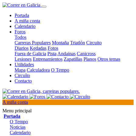
Portada
A miña conta
Calendario
Foros
Todos
Carreras Populares
Montaña
Triatlón
Circuito
Diarios
Kedadas
Fotos
Fuera de Galicia
Pista
Andainas
Canicross
Lesiones
Entrenamientos
Zapatillas
Planos
Otros temas
Utilidades
Mapa
Calculadora
O Tempo
Circuíto
Contacto
A miña conta
Menu principal
Portada
O Tempo
Noticias
Calendario