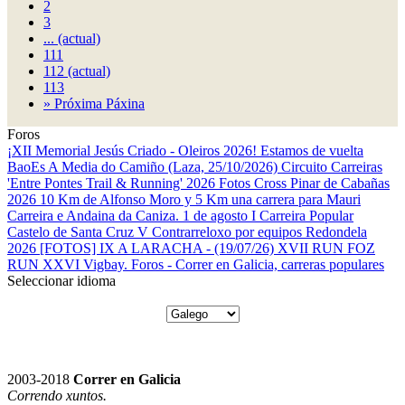
2
3
...
(actual)
111
112
(actual)
113
»
Próxima Páxina
Foros
¡XII Memorial Jesús Criado - Oleiros 2026! Estamos de vuelta
BaoEs
A Media do Camiño (Laza, 25/10/2026)
Circuito Carreiras
'Entre Pontes Trail & Running' 2026
Fotos Cross Pinar de Cabañas
2026
10 Km de Alfonso Moro y 5 Km una carrera para Mauri
Carreira e Andaina da Caniza. 1 de agosto
I Carreira Popular
Castelo de Santa Cruz
V Contrarreloxo por equipos Redondela
2026
[FOTOS] IX A LARACHA - (19/07/26)
XVII RUN FOZ
RUN
XXVI Vigbay.
Foros - Correr en Galicia, carreras populares
Seleccionar idioma
2003-2018
Correr en Galicia
Correndo xuntos.