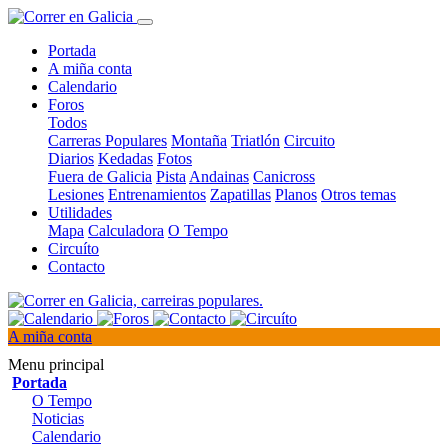
Portada
A miña conta
Calendario
Foros
Todos
Carreras Populares
Montaña
Triatlón
Circuito
Diarios
Kedadas
Fotos
Fuera de Galicia
Pista
Andainas
Canicross
Lesiones
Entrenamientos
Zapatillas
Planos
Otros temas
Utilidades
Mapa
Calculadora
O Tempo
Circuíto
Contacto
A miña conta
Menu principal
Portada
O Tempo
Noticias
Calendario