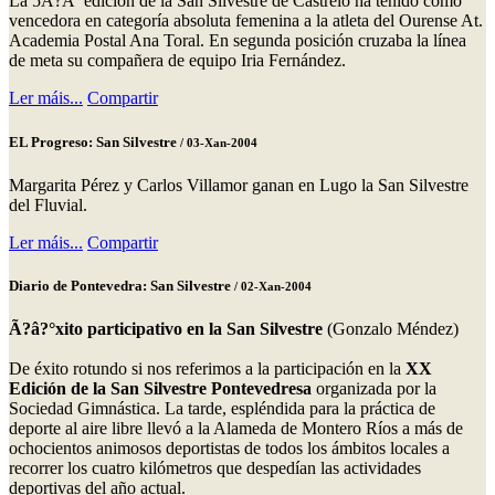
La 5Ã?Âª edición de la San Silvestre de Castrelo ha tenido como
vencedora en categoría absoluta femenina a la atleta del Ourense At.
Academia Postal Ana Toral. En segunda posición cruzaba la línea
de meta su compañera de equipo Iria Fernández.
Ler máis...
Compartir
EL Progreso: San Silvestre
/ 03-Xan-2004
Margarita Pérez y Carlos Villamor ganan en Lugo la San Silvestre
del Fluvial.
Ler máis...
Compartir
Diario de Pontevedra: San Silvestre
/ 02-Xan-2004
Ã?â?°xito participativo en la San Silvestre
(Gonzalo Méndez)
De éxito rotundo si nos referimos a la participación en la
XX
Edición de la San Silvestre Pontevedresa
organizada por la
Sociedad Gimnástica. La tarde, espléndida para la práctica de
deporte al aire libre llevó a la Alameda de Montero Ríos a más de
ochocientos animosos deportistas de todos los ámbitos locales a
recorrer los cuatro kilómetros que despedían las actividades
deportivas del año actual.