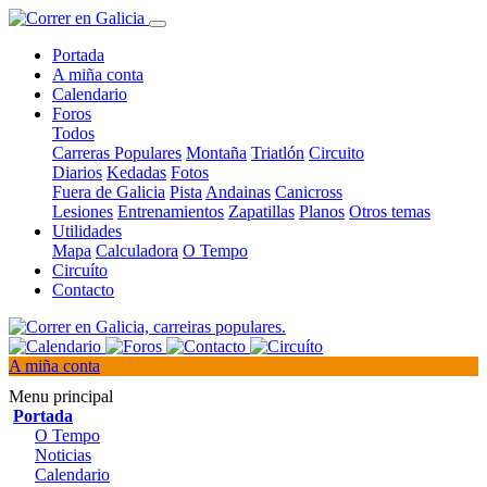
Portada
A miña conta
Calendario
Foros
Todos
Carreras Populares
Montaña
Triatlón
Circuito
Diarios
Kedadas
Fotos
Fuera de Galicia
Pista
Andainas
Canicross
Lesiones
Entrenamientos
Zapatillas
Planos
Otros temas
Utilidades
Mapa
Calculadora
O Tempo
Circuíto
Contacto
A miña conta
Menu principal
Portada
O Tempo
Noticias
Calendario