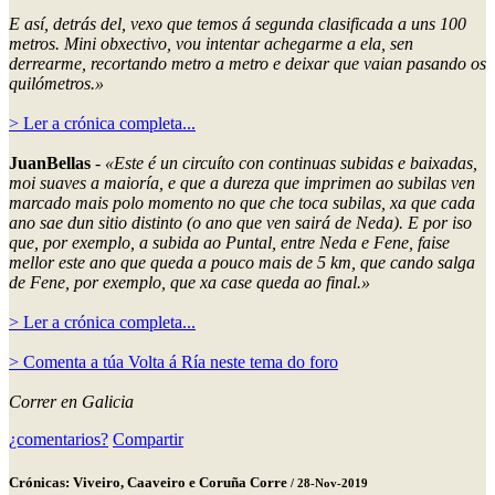
E así, detrás del, vexo que temos á segunda clasificada a uns 100
metros. Mini obxectivo, vou intentar achegarme a ela, sen
derrearme, recortando metro a metro e deixar que vaian pasando os
quilómetros.»
> Ler a crónica completa...
JuanBellas
-
«Este é un circuíto con continuas subidas e baixadas,
moi suaves a maioría, e que a dureza que imprimen ao subilas ven
marcado mais polo momento no que che toca subilas, xa que cada
ano sae dun sitio distinto (o ano que ven sairá de Neda). E por iso
que, por exemplo, a subida ao Puntal, entre Neda e Fene, faise
mellor este ano que queda a pouco mais de 5 km, que cando salga
de Fene, por exemplo, que xa case queda ao final.»
> Ler a crónica completa...
> Comenta a túa Volta á Ría neste tema do foro
Correr en Galicia
¿comentarios?
Compartir
Crónicas: Viveiro, Caaveiro e Coruña Corre
/ 28-Nov-2019