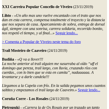
XXI Carreira Popular Concello de Viveiro
(23/11/2019)
Lihto
-
«Un año mas uno vuelve encantado con el trato que nos
dan en esta carrera, compensa totalmente el trayecto y la distancia
que nos separa de casa. Aparcamiento de sobra, entrega de dorsal
ágil, siempre con una sonrisa, carrera solidaria, recorrido bonito,
nos respetó el tiempo, y al final...»
Seguir lendo...
> Comenta a Popular de Viveiro neste tema do foro
Trail Mosteiro de Caaveiro
(24/11/2019)
Budiña
-
«Q va a llover!!!
La noche anterior al trail alguien me susurraba al oído “uff el
domingo que pereza, trail largo, con lluvia, cruzando ríos con
cuerdas., con lo bien que se esta en camita”, nadaaaaaa. A
levantarse y a darle candela!!!
Llegamos a la Capela con frío. En la salida pegamos unos cuantos
saltitos y empezamos el trail largo de Caaveiro.»
Seguir lendo...
Coruña Corre - Los Rosales
(24/11/2019)
Pietropuki
-
«Carrera la de Os Rosais por un trazado un tanto