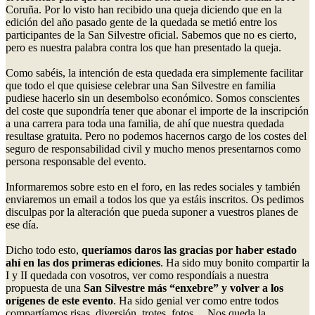
Coruña. Por lo visto han recibido una queja diciendo que en la
edición del año pasado gente de la quedada se metió entre los
participantes de la San Silvestre oficial. Sabemos que no es cierto,
pero es nuestra palabra contra los que han presentado la queja.
Como sabéis, la intención de esta quedada era simplemente facilitar
que todo el que quisiese celebrar una San Silvestre en familia
pudiese hacerlo sin un desembolso económico. Somos conscientes
del coste que supondría tener que abonar el importe de la inscripción
a una carrera para toda una familia, de ahí que nuestra quedada
resultase gratuita. Pero no podemos hacernos cargo de los costes del
seguro de responsabilidad civil y mucho menos presentarnos como
persona responsable del evento.
Informaremos sobre esto en el foro, en las redes sociales y también
enviaremos un email a todos los que ya estáis inscritos. Os pedimos
disculpas por la alteración que pueda suponer a vuestros planes de
ese día.
Dicho todo esto,
queríamos daros las gracias por haber estado
ahí en las dos primeras ediciones
. Ha sido muy bonito compartir la
I y II quedada con vosotros, ver como respondíais a nuestra
propuesta de una
San Silvestre más “enxebre” y volver a los
orígenes de este evento
. Ha sido genial ver como entre todos
compartíamos risas, diversión, trotes, fotos… Nos queda la