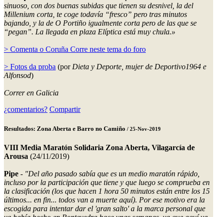
sinuoso, con dos buenas subidas que tienen su desnivel, la del
Millenium corta, te coge todavía “fresco” pero tras minutos
bajando, y la de O Portiño igualmente corta pero de las que se
“pegan”. La llegada en plaza Elíptica está muy chula.»
> Comenta o Coruña Corre neste tema do foro
> Fotos da proba
(por
Dieta y Deporte, mujer de Deportivo1964 e
Alfonsod
)
Correr en Galicia
¿comentarios?
Compartir
Resultados: Zona Aberta e Barro no Camiño
/ 25-Nov-2019
VIII Media Maratón Solidaria Zona Aberta, Vilagarcía de
Arousa
(24/11/2019)
Pipe
-
"Del año pasado sabía que es un medio maratón rápido,
incluso por la participación que tiene y que luego se comprueba en
la clasificación (los que hacen 1 hora 50 minutos están entre los 15
últimos... en fin... todos van a muerte aquí). Por ese motivo era la
escogida para intentar dar el 'gran salto' a la marca personal que