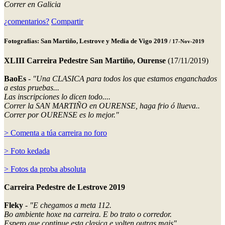
Correr en Galicia
¿comentarios?
Compartir
Fotografías: San Martiño, Lestrove y Media de Vigo 2019
/ 17-Nov-2019
XLIII Carreira Pedestre San Martiño, Ourense
(17/11/2019)
BaoEs
-
"Una CLASICA para todos los que estamos enganchados
a estas pruebas...
Las inscripciones lo dicen todo....
Correr la SAN MARTIÑO en OURENSE, haga frio ó llueva..
Correr por OURENSE es lo mejor."
> Comenta a túa carreira no foro
> Foto kedada
> Fotos da proba absoluta
Carreira Pedestre de Lestrove 2019
Fleky
-
"E chegamos a meta 112.
Bo ambiente hoxe na carreira. E bo trato o corredor.
Espero que continue esta clasica e volten outras mais"