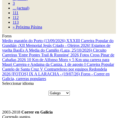
3
...
(actual)
111
112
113
»
Próxima Páxina
Foros
Medio maratón do Porto (13/09/2026)
XXXIII Carreira Popular do
Gundián
¡XII Memorial Jesús Criado - Oleiros 2026! Estamos de
vuelta
BaoEs
A Media do Camiño (Laza, 25/10/2026)
Circuito
Carreiras 'Entre Pontes Trail & Running' 2026
Fotos Cross Pinar de
Cabañas 2026
10 Km de Alfonso Moro y 5 Km una carrera para
Mauri
Carreira e Andaina da Caniza. 1 de agosto
I Carreira Popular
Castelo de Santa Cruz
V Contrarreloxo por equipos Redondela
2026
[FOTOS] IX A LARACHA - (19/07/26)
Foros - Correr en
Galicia, carreras populares
Seleccionar idioma
2003-2018
Correr en Galicia
Correndo xuntos.