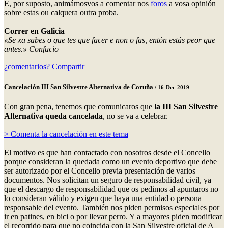
E, por suposto, animámosvos a comentar nos
foros
a vosa opinión
sobre estas ou calquera outra proba.
Correr en Galicia
«Se xa sabes o que tes que facer e non o fas, entón estás peor que
antes.» Confucio
¿comentarios?
Compartir
Cancelación III San Silvestre Alternativa de Coruña
/ 16-Dec-2019
Con gran pena, tenemos que comunicaros que
la III San Silvestre
Alternativa queda cancelada
, no se va a celebrar.
> Comenta la cancelación en este tema
El motivo es que han contactado con nosotros desde el Concello
porque consideran la quedada como un evento deportivo que debe
ser autorizado por el Concello previa presentación de varios
documentos. Nos solicitan un seguro de responsabilidad civil, ya
que el descargo de responsabilidad que os pedimos al apuntaros no
lo consideran válido y exigen que haya una entidad o persona
responsable del evento. También nos piden permisos especiales por
ir en patines, en bici o por llevar perro. Y a mayores piden modificar
el recorrido para que no coincida con la San Silvestre oficial de A