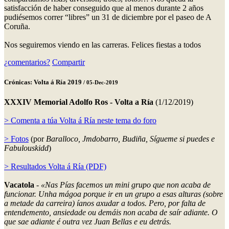
satisfacción de haber conseguido que al menos durante 2 años
pudiésemos correr “libres” un 31 de diciembre por el paseo de A
Coruña.
Nos seguiremos viendo en las carreras. Felices fiestas a todos
¿comentarios?
Compartir
Crónicas: Volta á Ría 2019
/ 05-Dec-2019
XXXIV Memorial Adolfo Ros - Volta a Ría
(1/12/2019)
> Comenta a túa Volta á Ría neste tema do foro
> Fotos
(por
Baralloco, Jmdobarro, Budiña, Sígueme si puedes e
Fabulouskidd
)
> Resultados Volta á Ría (PDF)
Vacatola
-
«Nas Pías facemos un mini grupo que non acaba de
funcionar. Unha mágoa porque ir en un grupo a esas alturas (sobre
a metade da carreira) íanos axudar a todos. Pero, por falta de
entendemento, ansiedade ou demáis non acaba de saír adiante. O
que sae adiante é outra vez Juan Bellas e eu detrás.