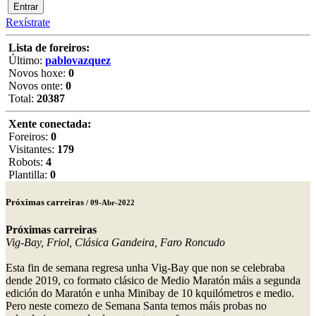
Rexístrate
Lista de foreiros:
Último:
pablovazquez
Novos hoxe:
0
Novos onte:
0
Total:
20387
Xente conectada:
Foreiros:
0
Visitantes:
179
Robots:
4
Plantilla:
0
Próximas carreiras
/ 09-Abr-2022
Próximas carreiras
Vig-Bay, Friol, Clásica Gandeira, Faro Roncudo
Esta fin de semana regresa unha Vig-Bay que non se celebraba
dende 2019, co formato clásico de Medio Maratón máis a segunda
edición do Maratón e unha Minibay de 10 kquilómetros e medio.
Pero neste comezo de Semana Santa temos máis probas no