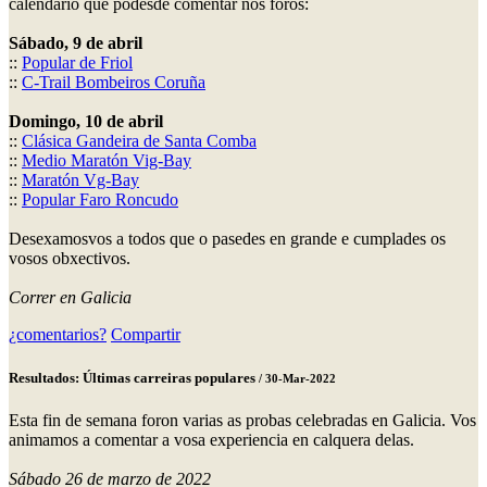
calendario que podesde comentar nos foros:
Sábado, 9 de abril
::
Popular de Friol
::
C-Trail Bombeiros Coruña
Domingo, 10 de abril
::
Clásica Gandeira de Santa Comba
::
Medio Maratón Vig-Bay
::
Maratón Vg-Bay
::
Popular Faro Roncudo
Desexamosvos a todos que o pasedes en grande e cumplades os
vosos obxectivos.
Correr en Galicia
¿comentarios?
Compartir
Resultados: Últimas carreiras populares
/ 30-Mar-2022
Esta fin de semana foron varias as probas celebradas en Galicia. Vos
animamos a comentar a vosa experiencia en calquera delas.
Sábado 26 de marzo de 2022