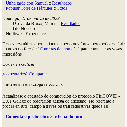
::
Unha tarde con Samuel
::
Resultados
::
Popular Torre de Hércules
::
Fotos
Domingo, 27 de marzo de 2022
:: Trail Cova da Bruxa, Muros ::
Resultados
:: Trail do Nocedo
:: Northwest Experience
Destas tres últimas non hai tema aberto nos foros, pero podedes abrir
un novo no foro de
"Carreiras de montaña"
para comentar as vosas
impresións.
Correr en Galicia
¿comentarios?
Compartir
FisiCOVID - DXT Galego
/ 11-Mar-2022
Actualízase o apartado de competición do protocolo FisiCOVID -
DXT Galego da federación galega de atletismo. No referente a
probas en ruta, campo a través ou trail federativas queda así:
::
Comenta o protocolo neste tema do foro
::
- - - - - - - - - - - - - - - - - - - - -