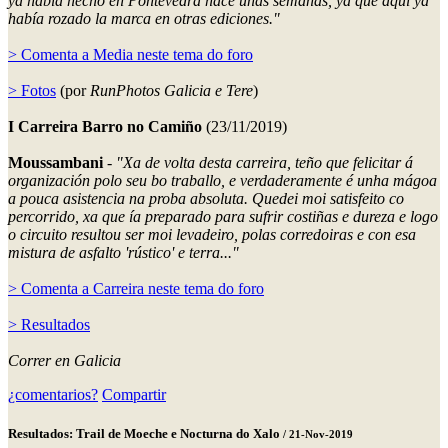
ya había hecho en Pontevedra hace unas semanas, ya que aquí ya
había rozado la marca en otras ediciones."
> Comenta a Media neste tema do foro
> Fotos
(por
RunPhotos Galicia e Tere
)
I Carreira Barro no Camiño
(23/11/2019)
Moussambani
-
"Xa de volta desta carreira, teño que felicitar á
organización polo seu bo traballo, e verdaderamente é unha mágoa
a pouca asistencia na proba absoluta. Quedei moi satisfeito co
percorrido, xa que ía preparado para sufrir costiñas e dureza e logo
o circuito resultou ser moi levadeiro, polas corredoiras e con esa
mistura de asfalto 'rústico' e terra..."
> Comenta a Carreira neste tema do foro
> Resultados
Correr en Galicia
¿comentarios?
Compartir
Resultados: Trail de Moeche e Nocturna do Xalo
/ 21-Nov-2019