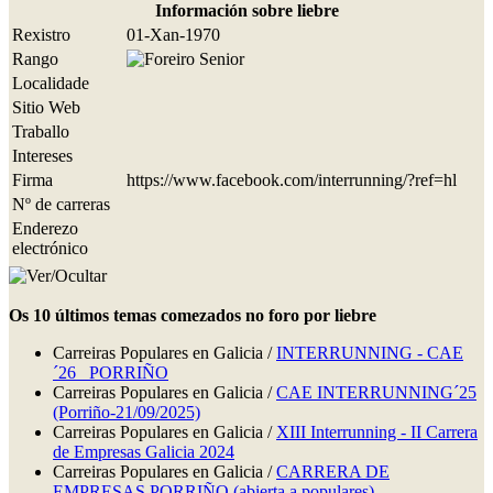
Información sobre liebre
Rexistro
01-Xan-1970
Rango
Localidade
Sitio Web
Traballo
Intereses
Firma
https://www.facebook.com/interrunning/?ref=hl
Nº de carreras
Enderezo
electrónico
Os 10 últimos temas comezados no foro por liebre
Carreiras Populares en Galicia /
INTERRUNNING - CAE
´26 _PORRIÑO
Carreiras Populares en Galicia /
CAE INTERRUNNING´25
(Porriño-21/09/2025)
Carreiras Populares en Galicia /
XIII Interrunning - II Carrera
de Empresas Galicia 2024
Carreiras Populares en Galicia /
CARRERA DE
EMPRESAS PORRIÑO (abierta a populares)