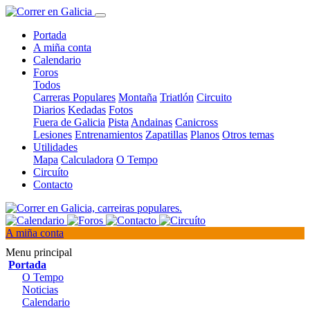
Portada
A miña conta
Calendario
Foros
Todos
Carreras Populares
Montaña
Triatlón
Circuito
Diarios
Kedadas
Fotos
Fuera de Galicia
Pista
Andainas
Canicross
Lesiones
Entrenamientos
Zapatillas
Planos
Otros temas
Utilidades
Mapa
Calculadora
O Tempo
Circuíto
Contacto
A miña conta
Menu principal
Portada
O Tempo
Noticias
Calendario