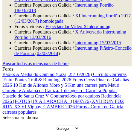
Carreiras Populares en Galicia /
Interrunning Porriño
18/03/2018
Carreiras Populares en Galicia /
XI Interrunning Porriño 2017
(12/03/2017) homologada
Fotos y vídeos /
Espectacular Vídeo XInterrunning
Carreiras Populares en Galicia /
X Aniversario Interrunning
Porriño 13/03/2016
Carreiras Populares en Galicia /
Interrunning 15/03/2015
Carreiras Populares en Galicia /
Interrunning Piñeiro-Concello
de Porriño (02/03/2014)
Buscar todas as mensaxes de liebre
Foros
BaoEs
A Media do Camiño (Laza, 25/10/2026)
Circuito Carreiras
'Entre Pontes Trail & Running' 2026
Fotos Cross Pinar de Cabañas
2026
10 Km de Alfonso Moro y 5 Km una carrera para Mauri
Carreira e Andaina da Caniza. 1 de agosto
I Carreira Popular
Castelo de Santa Cruz
V Contrarreloxo por equipos Redondela
2026
[FOTOS] IX A LARACHA - (19/07/26)
XVII RUN FOZ
RUN
XXVI Vigbay.
CAMBRE 2026
Foros - Correr en Galicia,
carreras populares
Seleccionar idioma