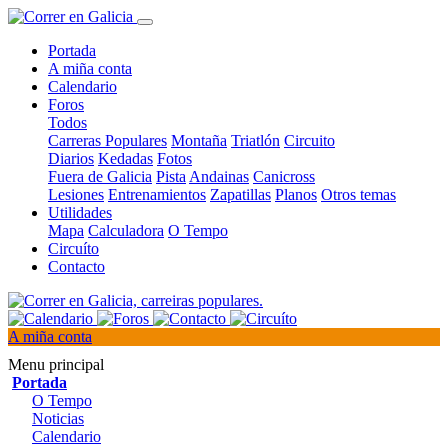
Portada
A miña conta
Calendario
Foros
Todos
Carreras Populares
Montaña
Triatlón
Circuito
Diarios
Kedadas
Fotos
Fuera de Galicia
Pista
Andainas
Canicross
Lesiones
Entrenamientos
Zapatillas
Planos
Otros temas
Utilidades
Mapa
Calculadora
O Tempo
Circuíto
Contacto
A miña conta
Menu principal
Portada
O Tempo
Noticias
Calendario