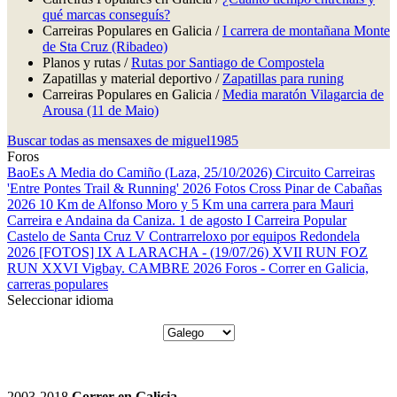
qué marcas conseguís?
Carreiras Populares en Galicia /
I carrera de montañana Monte
de Sta Cruz (Ribadeo)
Planos y rutas /
Rutas por Santiago de Compostela
Zapatillas y material deportivo /
Zapatillas para runing
Carreiras Populares en Galicia /
Media maratón Vilagarcia de
Arousa (11 de Maio)
Buscar todas as mensaxes de miguel1985
Foros
BaoEs
A Media do Camiño (Laza, 25/10/2026)
Circuito Carreiras
'Entre Pontes Trail & Running' 2026
Fotos Cross Pinar de Cabañas
2026
10 Km de Alfonso Moro y 5 Km una carrera para Mauri
Carreira e Andaina da Caniza. 1 de agosto
I Carreira Popular
Castelo de Santa Cruz
V Contrarreloxo por equipos Redondela
2026
[FOTOS] IX A LARACHA - (19/07/26)
XVII RUN FOZ
RUN
XXVI Vigbay.
CAMBRE 2026
Foros - Correr en Galicia,
carreras populares
Seleccionar idioma
2003-2018
Correr en Galicia