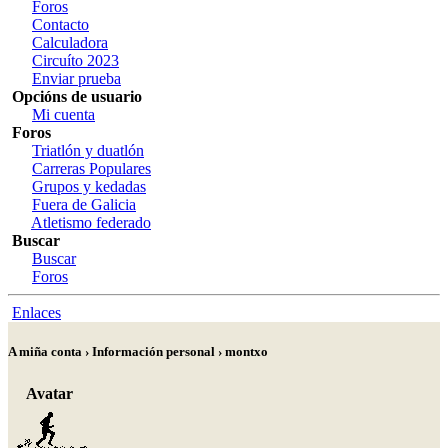
Foros
Contacto
Calculadora
Circuíto 2023
Enviar prueba
Opcións de usuario
Mi cuenta
Foros
Triatlón y duatlón
Carreras Populares
Grupos y kedadas
Fuera de Galicia
Atletismo federado
Buscar
Buscar
Foros
Enlaces
A miña conta › Información personal › montxo
Avatar