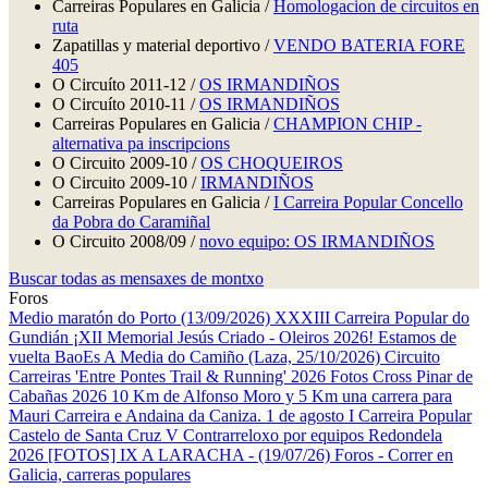
Carreiras Populares en Galicia /
Homologacion de circuitos en
ruta
Zapatillas y material deportivo /
VENDO BATERIA FORE
405
O Circuíto 2011-12 /
OS IRMANDIÑOS
O Circuíto 2010-11 /
OS IRMANDIÑOS
Carreiras Populares en Galicia /
CHAMPION CHIP -
alternativa pa inscripcions
O Circuito 2009-10 /
OS CHOQUEIROS
O Circuito 2009-10 /
IRMANDIÑOS
Carreiras Populares en Galicia /
I Carreira Popular Concello
da Pobra do Caramiñal
O Circuito 2008/09 /
novo equipo: OS IRMANDIÑOS
Buscar todas as mensaxes de montxo
Foros
Medio maratón do Porto (13/09/2026)
XXXIII Carreira Popular do
Gundián
¡XII Memorial Jesús Criado - Oleiros 2026! Estamos de
vuelta
BaoEs
A Media do Camiño (Laza, 25/10/2026)
Circuito
Carreiras 'Entre Pontes Trail & Running' 2026
Fotos Cross Pinar de
Cabañas 2026
10 Km de Alfonso Moro y 5 Km una carrera para
Mauri
Carreira e Andaina da Caniza. 1 de agosto
I Carreira Popular
Castelo de Santa Cruz
V Contrarreloxo por equipos Redondela
2026
[FOTOS] IX A LARACHA - (19/07/26)
Foros - Correr en
Galicia, carreras populares