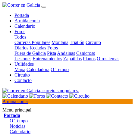
Portada
A miña conta
Calendario
Foros
Todos
Carreras Populares
Montaña
Triatlón
Circuito
Diarios
Kedadas
Fotos
Fuera de Galicia
Pista
Andainas
Canicross
Lesiones
Entrenamientos
Zapatillas
Planos
Otros temas
Utilidades
Mapa
Calculadora
O Tempo
Circuíto
Contacto
A miña conta
Menu principal
Portada
O Tempo
Noticias
Calendario