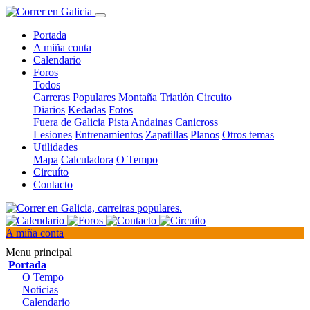
Portada
A miña conta
Calendario
Foros
Todos
Carreras Populares
Montaña
Triatlón
Circuito
Diarios
Kedadas
Fotos
Fuera de Galicia
Pista
Andainas
Canicross
Lesiones
Entrenamientos
Zapatillas
Planos
Otros temas
Utilidades
Mapa
Calculadora
O Tempo
Circuíto
Contacto
A miña conta
Menu principal
Portada
O Tempo
Noticias
Calendario