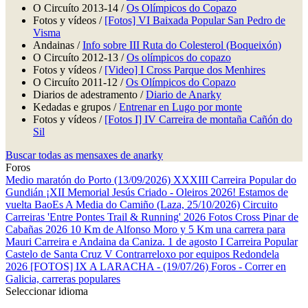
O Circuíto 2013-14 /
Os Olímpicos do Copazo
Fotos y vídeos /
[Fotos] VI Baixada Popular San Pedro de
Visma
Andainas /
Info sobre III Ruta do Colesterol (Boqueixón)
O Circuíto 2012-13 /
Os olímpicos do copazo
Fotos y vídeos /
[Video] I Cross Parque dos Menhires
O Circuíto 2011-12 /
Os Olímpicos do Copazo
Diarios de adestramento /
Diario de Anarky
Kedadas e grupos /
Entrenar en Lugo por monte
Fotos y vídeos /
[Fotos I] IV Carreira de montaña Cañón do
Sil
Buscar todas as mensaxes de anarky
Foros
Medio maratón do Porto (13/09/2026)
XXXIII Carreira Popular do
Gundián
¡XII Memorial Jesús Criado - Oleiros 2026! Estamos de
vuelta
BaoEs
A Media do Camiño (Laza, 25/10/2026)
Circuito
Carreiras 'Entre Pontes Trail & Running' 2026
Fotos Cross Pinar de
Cabañas 2026
10 Km de Alfonso Moro y 5 Km una carrera para
Mauri
Carreira e Andaina da Caniza. 1 de agosto
I Carreira Popular
Castelo de Santa Cruz
V Contrarreloxo por equipos Redondela
2026
[FOTOS] IX A LARACHA - (19/07/26)
Foros - Correr en
Galicia, carreras populares
Seleccionar idioma