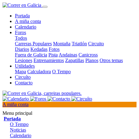
Portada
A miña conta
Calendario
Foros
Todos
Carreras Populares
Montaña
Triatlón
Circuito
Diarios
Kedadas
Fotos
Fuera de Galicia
Pista
Andainas
Canicross
Lesiones
Entrenamientos
Zapatillas
Planos
Otros temas
Utilidades
Mapa
Calculadora
O Tempo
Circuíto
Contacto
A miña conta
Menu principal
Portada
O Tempo
Noticias
Calendario