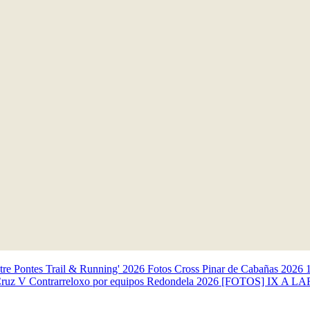
ntre Pontes Trail & Running' 2026
Fotos Cross Pinar de Cabañas 2026
Cruz
V Contrarreloxo por equipos Redondela 2026
[FOTOS] IX A LAR