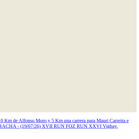
10 Km de Alfonso Moro y 5 Km una carrera para Mauri
Carreira e
ACHA - (19/07/26)
XVII RUN FOZ RUN
XXVI Vigbay.