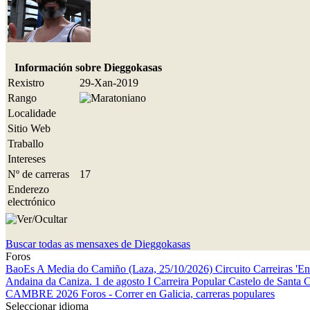
Información sobre Dieggokasas
Rexistro
29-Xan-2019
Rango
Localidade
Sitio Web
Traballo
Intereses
Nº de carreras
17
Enderezo
electrónico
Buscar todas as mensaxes de Dieggokasas
Foros
BaoEs
A Media do Camiño (Laza, 25/10/2026)
Circuito Carreiras 'E
Andaina da Caniza. 1 de agosto
I Carreira Popular Castelo de Santa 
CAMBRE 2026
Foros - Correr en Galicia, carreras populares
Seleccionar idioma