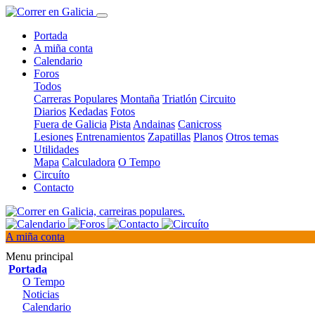
Portada
A miña conta
Calendario
Foros
Todos
Carreras Populares
Montaña
Triatlón
Circuito
Diarios
Kedadas
Fotos
Fuera de Galicia
Pista
Andainas
Canicross
Lesiones
Entrenamientos
Zapatillas
Planos
Otros temas
Utilidades
Mapa
Calculadora
O Tempo
Circuíto
Contacto
A miña conta
Menu principal
Portada
O Tempo
Noticias
Calendario