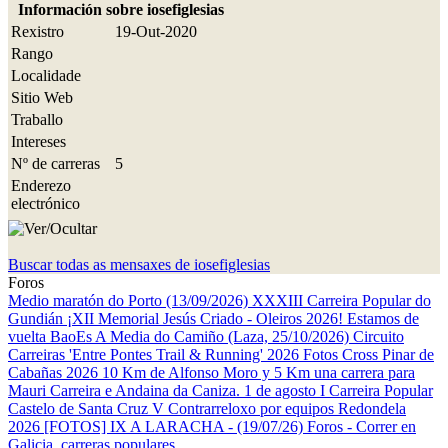
Información sobre iosefiglesias
Rexistro
19-Out-2020
Rango
Localidade
Sitio Web
Traballo
Intereses
Nº de carreras
5
Enderezo
electrónico
Buscar todas as mensaxes de iosefiglesias
Foros
Medio maratón do Porto (13/09/2026)
XXXIII Carreira Popular do
Gundián
¡XII Memorial Jesús Criado - Oleiros 2026! Estamos de
vuelta
BaoEs
A Media do Camiño (Laza, 25/10/2026)
Circuito
Carreiras 'Entre Pontes Trail & Running' 2026
Fotos Cross Pinar de
Cabañas 2026
10 Km de Alfonso Moro y 5 Km una carrera para
Mauri
Carreira e Andaina da Caniza. 1 de agosto
I Carreira Popular
Castelo de Santa Cruz
V Contrarreloxo por equipos Redondela
2026
[FOTOS] IX A LARACHA - (19/07/26)
Foros - Correr en
Galicia, carreras populares