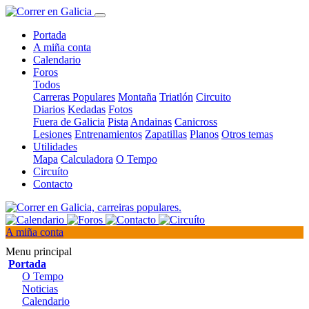
Portada
A miña conta
Calendario
Foros
Todos
Carreras Populares
Montaña
Triatlón
Circuito
Diarios
Kedadas
Fotos
Fuera de Galicia
Pista
Andainas
Canicross
Lesiones
Entrenamientos
Zapatillas
Planos
Otros temas
Utilidades
Mapa
Calculadora
O Tempo
Circuíto
Contacto
A miña conta
Menu principal
Portada
O Tempo
Noticias
Calendario