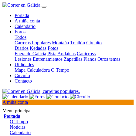
Portada
A miña conta
Calendario
Foros
Todos
Carreras Populares
Montaña
Triatlón
Circuito
Diarios
Kedadas
Fotos
Fuera de Galicia
Pista
Andainas
Canicross
Lesiones
Entrenamientos
Zapatillas
Planos
Otros temas
Utilidades
Mapa
Calculadora
O Tempo
Circuíto
Contacto
A miña conta
Menu principal
Portada
O Tempo
Noticias
Calendario