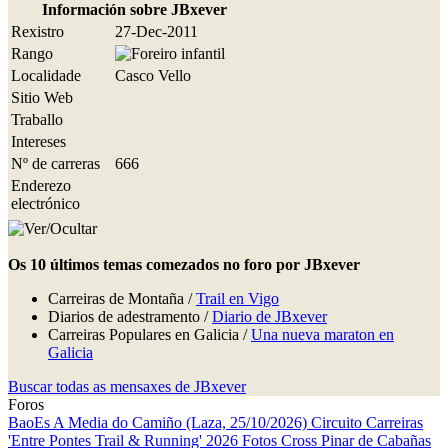
Información sobre JBxever
Rexistro
27-Dec-2011
Rango
Localidade
Casco Vello
Sitio Web
Traballo
Intereses
Nº de carreras
666
Enderezo
electrónico
Os 10 últimos temas comezados no foro por JBxever
Carreiras de Montaña /
Trail en Vigo
Diarios de adestramento /
Diario de JBxever
Carreiras Populares en Galicia /
Una nueva maraton en
Galicia
Buscar todas as mensaxes de JBxever
Foros
BaoEs
A Media do Camiño (Laza, 25/10/2026)
Circuito Carreiras
'Entre Pontes Trail & Running' 2026
Fotos Cross Pinar de Cabañas