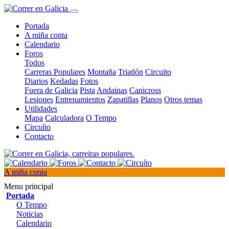
Portada
A miña conta
Calendario
Foros
Todos
Carreras Populares
Montaña
Triatlón
Circuito
Diarios
Kedadas
Fotos
Fuera de Galicia
Pista
Andainas
Canicross
Lesiones
Entrenamientos
Zapatillas
Planos
Otros temas
Utilidades
Mapa
Calculadora
O Tempo
Circuíto
Contacto
A miña conta
Menu principal
Portada
O Tempo
Noticias
Calendario