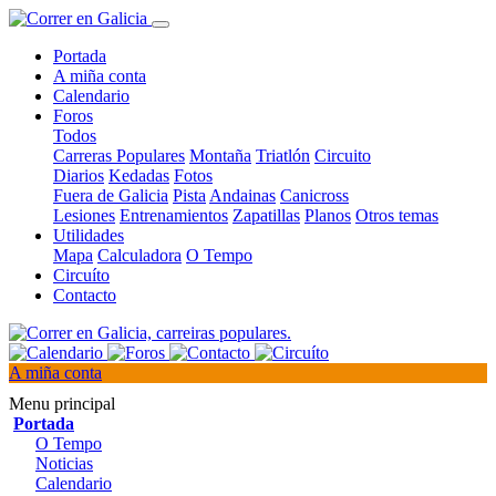
Portada
A miña conta
Calendario
Foros
Todos
Carreras Populares
Montaña
Triatlón
Circuito
Diarios
Kedadas
Fotos
Fuera de Galicia
Pista
Andainas
Canicross
Lesiones
Entrenamientos
Zapatillas
Planos
Otros temas
Utilidades
Mapa
Calculadora
O Tempo
Circuíto
Contacto
A miña conta
Menu principal
Portada
O Tempo
Noticias
Calendario