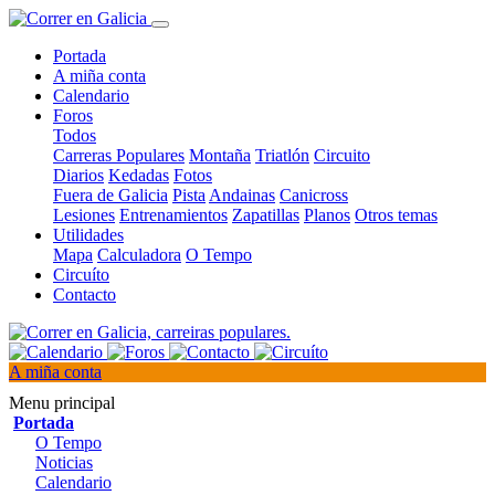
Portada
A miña conta
Calendario
Foros
Todos
Carreras Populares
Montaña
Triatlón
Circuito
Diarios
Kedadas
Fotos
Fuera de Galicia
Pista
Andainas
Canicross
Lesiones
Entrenamientos
Zapatillas
Planos
Otros temas
Utilidades
Mapa
Calculadora
O Tempo
Circuíto
Contacto
A miña conta
Menu principal
Portada
O Tempo
Noticias
Calendario