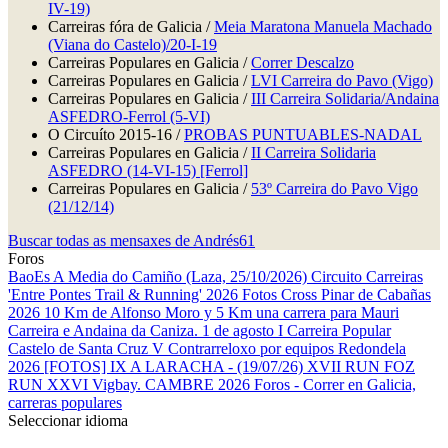
IV-19)
Carreiras fóra de Galicia /
Meia Maratona Manuela Machado
(Viana do Castelo)/20-I-19
Carreiras Populares en Galicia /
Correr Descalzo
Carreiras Populares en Galicia /
LVI Carreira do Pavo (Vigo)
Carreiras Populares en Galicia /
III Carreira Solidaria/Andaina
ASFEDRO-Ferrol (5-VI)
O Circuíto 2015-16 /
PROBAS PUNTUABLES-NADAL
Carreiras Populares en Galicia /
II Carreira Solidaria
ASFEDRO (14-VI-15) [Ferrol]
Carreiras Populares en Galicia /
53º Carreira do Pavo Vigo
(21/12/14)
Buscar todas as mensaxes de Andrés61
Foros
BaoEs
A Media do Camiño (Laza, 25/10/2026)
Circuito Carreiras
'Entre Pontes Trail & Running' 2026
Fotos Cross Pinar de Cabañas
2026
10 Km de Alfonso Moro y 5 Km una carrera para Mauri
Carreira e Andaina da Caniza. 1 de agosto
I Carreira Popular
Castelo de Santa Cruz
V Contrarreloxo por equipos Redondela
2026
[FOTOS] IX A LARACHA - (19/07/26)
XVII RUN FOZ
RUN
XXVI Vigbay.
CAMBRE 2026
Foros - Correr en Galicia,
carreras populares
Seleccionar idioma