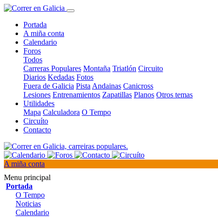
Portada
A miña conta
Calendario
Foros
Todos
Carreras Populares
Montaña
Triatlón
Circuito
Diarios
Kedadas
Fotos
Fuera de Galicia
Pista
Andainas
Canicross
Lesiones
Entrenamientos
Zapatillas
Planos
Otros temas
Utilidades
Mapa
Calculadora
O Tempo
Circuíto
Contacto
A miña conta
Menu principal
Portada
O Tempo
Noticias
Calendario