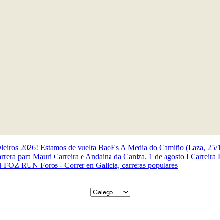
Oleiros 2026! Estamos de vuelta
BaoEs
A Media do Camiño (Laza, 25/
rrera para Mauri
Carreira e Andaina da Caniza. 1 de agosto
I Carreira
N FOZ RUN
Foros - Correr en Galicia, carreras populares